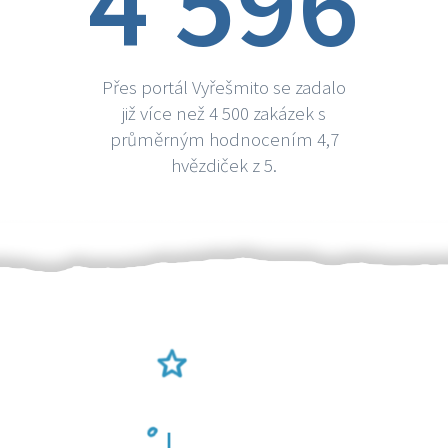
4 596
Přes portál Vyřešmito se zadalo
již více než 4 500 zakázek s
průměrným hodnocením 4,7
hvězdiček z 5.
Ověření šikulové
Odměna po práci