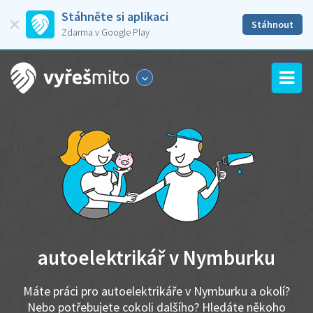
Stáhněte si aplikaci
Stáhnout
Zdarma v Google Play
autoelektrikář v Nymburku
Máte práci pro autoelektrikáře v Nymburku a okolí?
Nebo potřebujete cokoli dalšího? Hledáte někoho