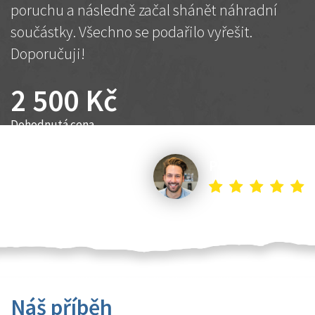
poruchu a následně začal shánět náhradní
součástky. Všechno se podařilo vyřešit.
Doporučuji!
2 500 Kč
Dohodnutá cena
Petr K.
Náš příběh