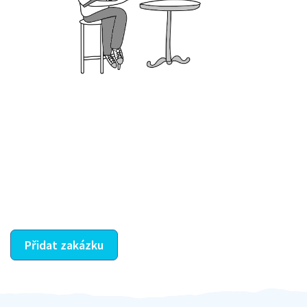
Krok III. - Hodnocení
Vybraný šikula vaše zadání po domluvě a v souladu s
jeho nabídkou vyřeší. Po splnění úkolu mu náleží
dohodnutá odměna. Zda proběhlo vše jak mělo, se
ostatní dozví z vašeho vzájemného hodnocení. A
máte vyřešeno :-)
Přidat zakázku