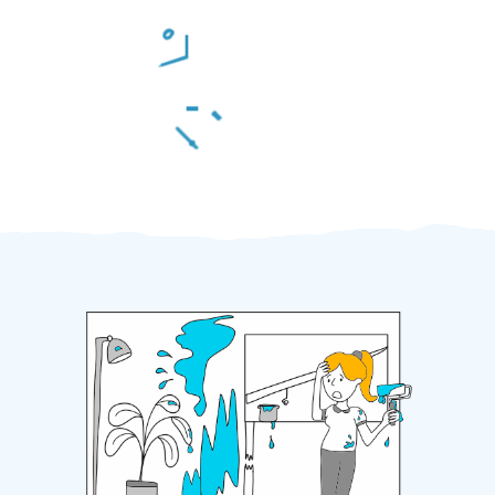
Odměna po práci
Za 2 minuty