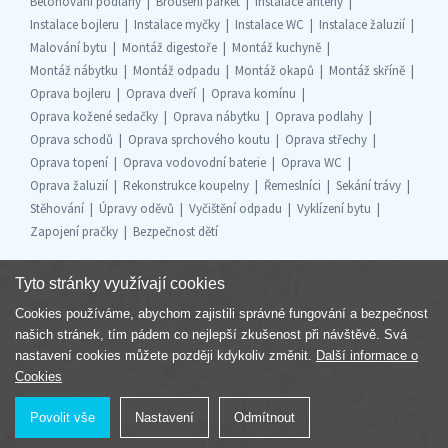
Betonování podlahy
Broušení parket
Instalace antény
Instalace bojleru
Instalace myčky
Instalace WC
Instalace žaluzií
Malování bytu
Montáž digestoře
Montáž kuchyně
Montáž nábytku
Montáž odpadu
Montáž okapů
Montáž skříně
Oprava bojleru
Oprava dveří
Oprava komínu
Oprava kožené sedačky
Oprava nábytku
Oprava podlahy
Oprava schodů
Oprava sprchového koutu
Oprava střechy
Oprava topení
Oprava vodovodní baterie
Oprava WC
Oprava žaluzií
Rekonstrukce koupelny
Řemeslníci
Sekání trávy
Stěhování
Úpravy oděvů
Vyčištění odpadu
Vyklízení bytu
Zapojení pračky
Bezpečnost dětí
Tyto stránky využívají cookies
Cookies používáme, abychom zajistili správné fungování a bezpečnost
Součást skupiny
našich stránek, tím pádem co nejlepší zkušenost při návštěvě. Svá
nastavení cookies můžete později kdykoliv změnit.
Další informace o
Cookies
Povolit vše
Nastavení
Odmítnout