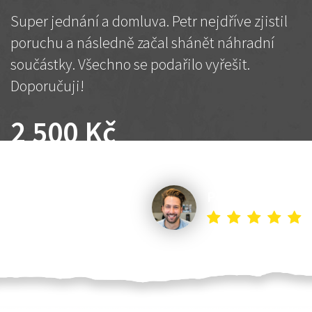
Super jednání a domluva. Petr nejdříve zjistil
poruchu a následně začal shánět náhradní
součástky. Všechno se podařilo vyřešit.
Doporučuji!
2 500 Kč
Dohodnutá cena
Petr K.