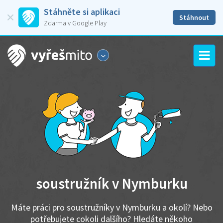
Stáhněte si aplikaci
Stáhnout
Zdarma v Google Play
soustružník v Nymburku
Máte práci pro soustružníky v Nymburku a okolí? Nebo
potřebujete cokoli dalšího? Hledáte někoho