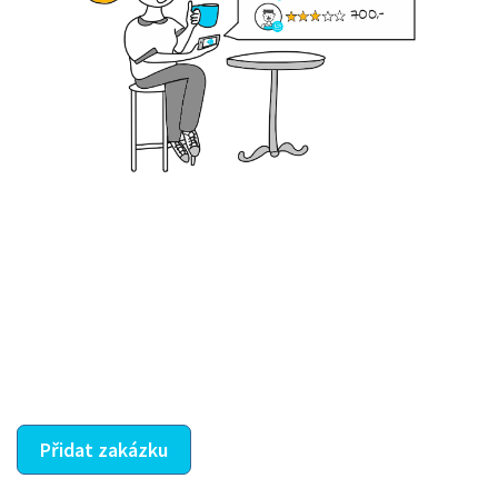
Krok III. - Hodnocení
Vybraný šikula vaše zadání po domluvě a v souladu s
jeho nabídkou vyřeší. Po splnění úkolu mu náleží
dohodnutá odměna. Zda proběhlo vše jak mělo, se
ostatní dozví z vašeho vzájemného hodnocení. A
máte vyřešeno :-)
Přidat zakázku