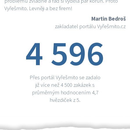
problému zvládne a rád si vydělá par korun. Proto
Vyřešmito. Levněji a bez firem!
Martin Bedroš
zakladatel portálu Vyřešmito.cz
4 596
Přes portál Vyřešmito se zadalo
již více než 4 500 zakázek s
průměrným hodnocením 4,7
hvězdiček z 5.