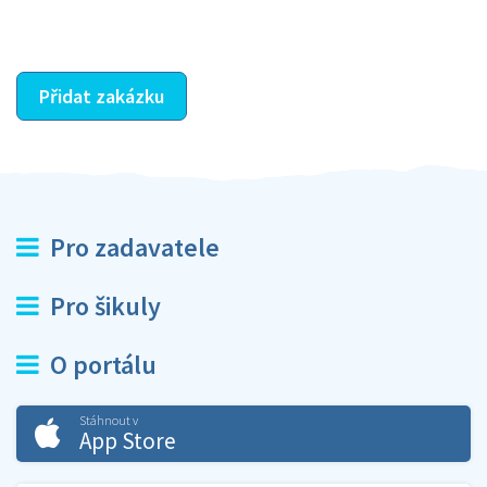
ostatní dozví z vašeho vzájemného hodnocení. A
máte vyřešeno :-)
Přidat zakázku
Pro zadavatele
Pro šikuly
O portálu
Stáhnout v
App Store