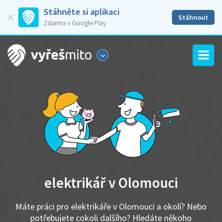
Stáhněte si aplikaci
Stáhnout
Zdarma v Google Play
elektrikář v Olomouci
Máte práci pro elektrikáře v Olomouci a okolí? Nebo
potřebujete cokoli dalšího? Hledáte někoho