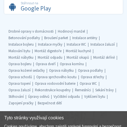
Stáhnout na
Google Play
Drobné opravy v domácnosti
Hodinový manžel
Betonování podlahy
Broušení parket
Instalace antény
Instalace bojleru
Instalace myčky
Instalace WC
Instalace žaluzií
Malování bytu
Montáž digestoře
Montáž kuchyně
Montáž nábytku
Montáž odpadu
Montáž okapů
Montáž skříně
Oprava bojleru
Oprava dveří
Oprava komínu
Oprava kožené sedačky
Oprava nábytku
Oprava podlahy
Oprava schodů
Oprava sprchového koutu
Oprava střechy
Oprava topení
Oprava vodovodní baterie
Oprava WC
Oprava žaluzií
Rekonstrukce koupelny
Řemeslníci
Sekání trávy
Stěhování
Úpravy oděvů
Vyčištění odpadu
Vyklízení bytu
Zapojení pračky
Bezpečnost dětí
Tyto stránky využívají cookies
Cookies používáme, abychom zajistili správné fungování a bezpečnost