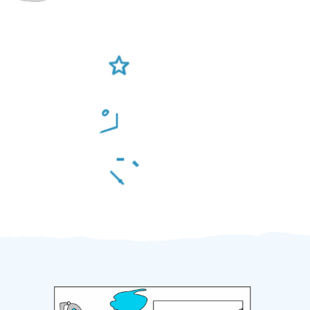
Ověření šikulové
Odměna po práci
Za 2 minuty