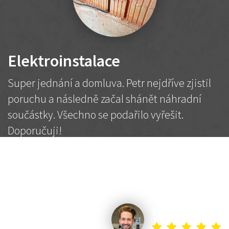
Elektroinstalace
Super jednání a domluva. Petr nejdříve zjistil
poruchu a následně začal shánět náhradní
součástky. Všechno se podařilo vyřešit.
Doporučuji!
2 500 Kč
Dohodnutá cena
Petr K.