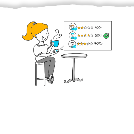
Krok III. - Hodnocení
Vybraný šikula vaše zadání po domluvě a v souladu s
jeho nabídkou vyřeší. Po splnění úkolu mu náleží
dohodnutá odměna. Zda proběhlo vše jak mělo, se