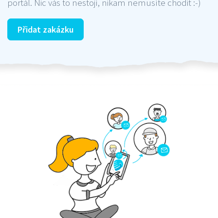
portál. Nic vás to nestojí, nikam nemusíte chodit :-)
Přidat zakázku