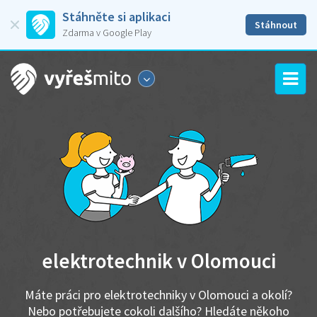
Stáhněte si aplikaci
Stáhnout
Zdarma v Google Play
elektrotechnik v Olomouci
Máte práci pro elektrotechniky v Olomouci a okolí?
Nebo potřebujete cokoli dalšího? Hledáte někoho