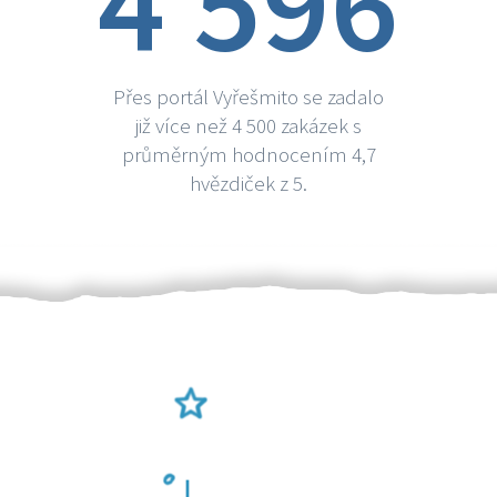
4 596
Přes portál Vyřešmito se zadalo
již více než 4 500 zakázek s
průměrným hodnocením 4,7
hvězdiček z 5.
Ověření šikulové
Odměna po práci