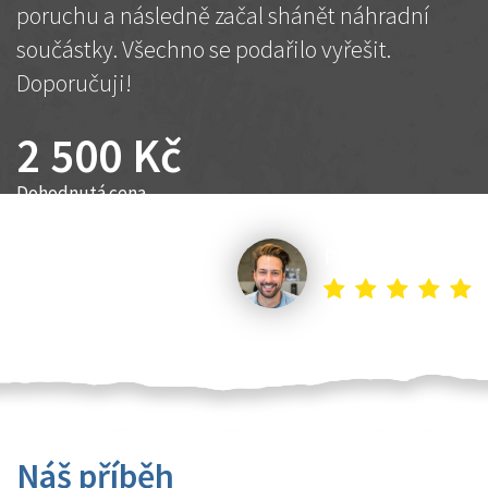
poruchu a následně začal shánět náhradní
součástky. Všechno se podařilo vyřešit.
Doporučuji!
2 500 Kč
Dohodnutá cena
Petr K.
Náš příběh