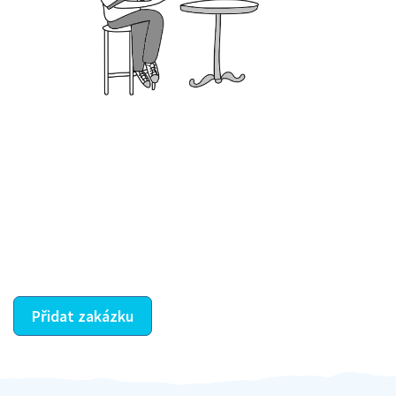
Krok III. - Hodnocení
Vybraný šikula vaše zadání po domluvě a v souladu s
jeho nabídkou vyřeší. Po splnění úkolu mu náleží
dohodnutá odměna. Zda proběhlo vše jak mělo, se
ostatní dozví z vašeho vzájemného hodnocení. A
máte vyřešeno :-)
Přidat zakázku