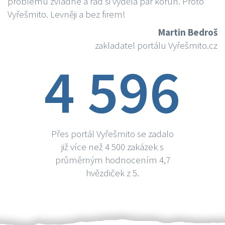
problému zvládne a rád si vydělá par korun. Proto
Vyřešmito. Levněji a bez firem!
Martin Bedroš
zakladatel portálu Vyřešmito.cz
4 596
Přes portál Vyřešmito se zadalo
již více než 4 500 zakázek s
průměrným hodnocením 4,7
hvězdiček z 5.