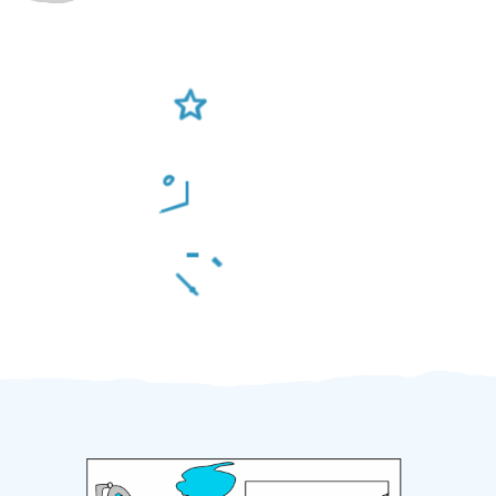
Ověření šikulové
Odměna po práci
Za 2 minuty