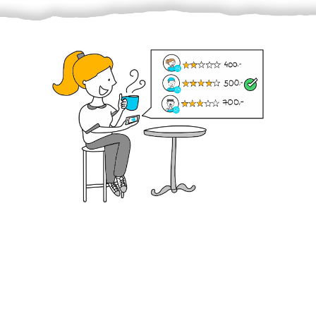
Krok III. - Hodnocení
Vybraný šikula vaše zadání po domluvě a v souladu s
jeho nabídkou vyřeší. Po splnění úkolu mu náleží
dohodnutá odměna. Zda proběhlo vše jak mělo, se