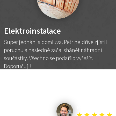
Elektroinstalace
Super jednání a domluva. Petr nejdříve zjistil
poruchu a následně začal shánět náhradní
součástky. Všechno se podařilo vyřešit.
Doporučuji!
2 500 Kč
Dohodnutá cena
Petr K.