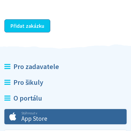
ostatní dozví z vašeho vzájemného hodnocení. A
máte vyřešeno :-)
Přidat zakázku
Pro zadavatele
Pro šikuly
O portálu
Stáhnout v
App Store