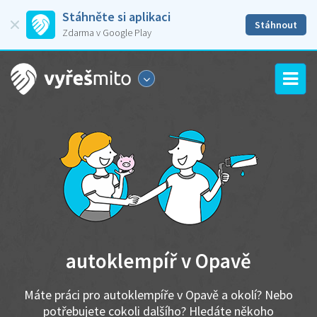
Stáhněte si aplikaci
Stáhnout
Zdarma v Google Play
autoklempíř v Opavě
Máte práci pro autoklempíře v Opavě a okolí? Nebo
potřebujete cokoli dalšího? Hledáte někoho