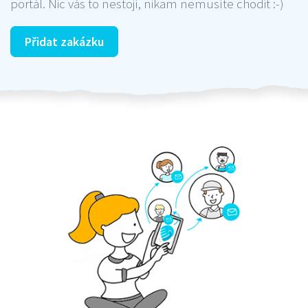
portál. Nic vás to nestojí, nikam nemusíte chodit :-)
Přidat zakázku