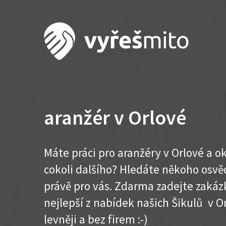
aranžér v Orlové
Máte práci pro aranžéry v Orlové a o
cokoli dalšího? Hledáte někoho osvě
právě pro vás. Zdarma zadejte zakázk
nejlepší z nabídek našich Šikulů v Orl
levněji a bez firem :-)