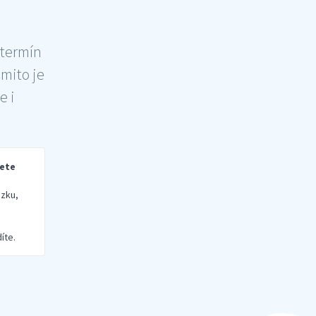
 termín
šmito je
e i
rete
zku,
íte.