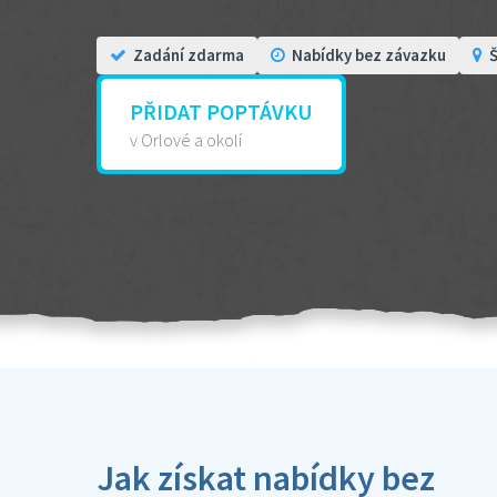
Zadání zdarma
Nabídky bez závazku
Š
PŘIDAT POPTÁVKU
v Orlové a okolí
Jak získat nabídky bez