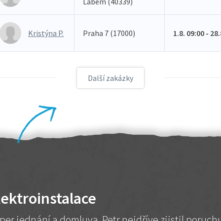
Labem (40339)
Kristýna P.
Praha 7 (17000)
1.8. 09:00 - 28
Další zakázky
lektroinstalace
per jednání a domluva. Petr nejdříve zjistil poruc