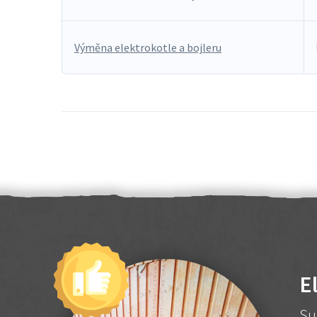
Výměna elektrokotle a bojleru
E
Su