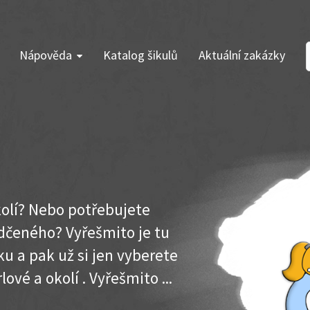
Nápověda
Katalog šikulů
Aktuální zakázky
kolí? Nebo potřebujete
dčeného? Vyřešmito je tu
u a pak už si jen vyberete
ové a okolí . Vyřešmito ...