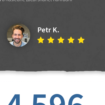
Petr K.
4 596