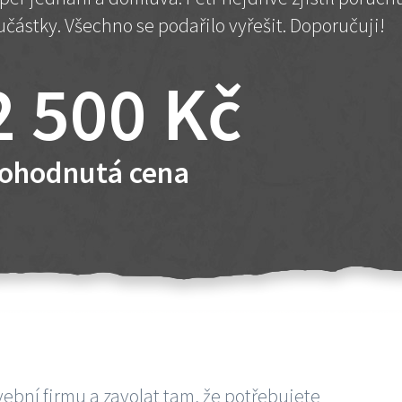
učástky. Všechno se podařilo vyřešit. Doporučuji!
2 500 Kč
ohodnutá cena
vební firmu a zavolat tam, že potřebujete