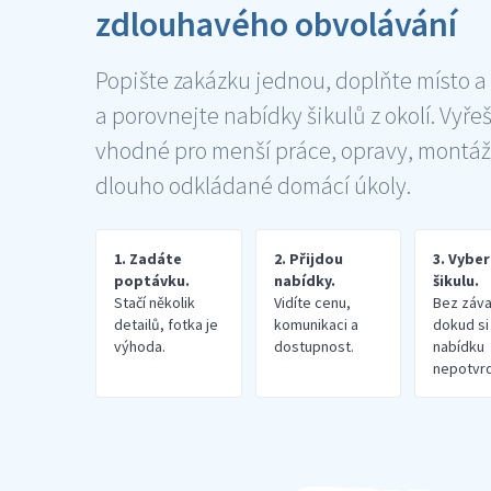
zdlouhavého obvolávání
Popište zakázku jednou, doplňte místo a
a porovnejte nabídky šikulů z okolí. Vyře
vhodné pro menší práce, opravy, montáž
dlouho odkládané domácí úkoly.
1. Zadáte
2. Přijdou
3. Vybe
poptávku.
nabídky.
šikulu.
Stačí několik
Vidíte cenu,
Bez záva
detailů, fotka je
komunikaci a
dokud si
výhoda.
dostupnost.
nabídku
nepotvrd