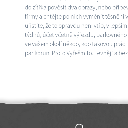
do zítřka pověsit dva obrazy, nebo připev
firmy a chtějte po nich vyměnit těsnění v
ujistíte, že to opravdu není vtip, v lepš
týdnů, účet včetně výjezdu, parkovného a
ve vašem okolí někdo, kdo takovou práci
par korun. Proto Vyřešmito. Levněji a bez