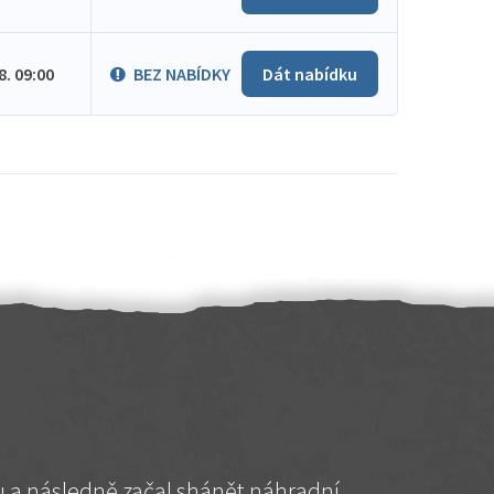
.8. 09:00
BEZ NABÍDKY
Dát nabídku
hu a následně začal shánět náhradní