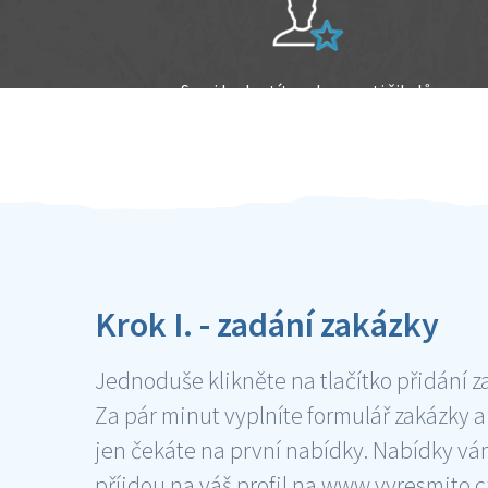
Sami hodnotíte schopnosti šikulů
Ověření šikulové
Krok I. - zadání zakázky
Jednoduše klikněte na tlačítko přidání z
Za pár minut vyplníte formulář zakázky a
jen čekáte na první nabídky. Nabídky v
příjdou na váš profil na www.vyresmito.cz