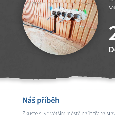
so
D
Náš příběh
Zkuste si ve větším městě najít třeba sta