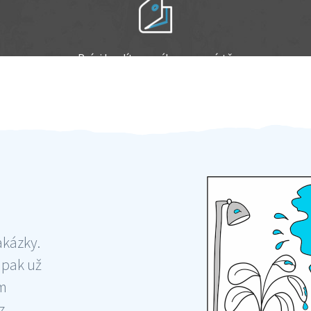
Práci hradíte po výkonu na místě
Odměna po práci
akázky.
 pak už
ám
 ,