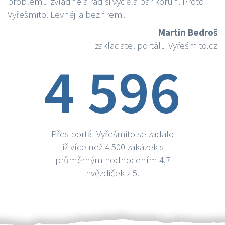
problému zvládne a rád si vydělá par korun. Proto
Vyřešmito. Levněji a bez firem!
Martin Bedroš
zakladatel portálu Vyřešmito.cz
4 596
Přes portál Vyřešmito se zadalo
již více než 4 500 zakázek s
průměrným hodnocením 4,7
hvězdiček z 5.