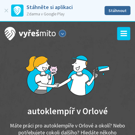
Stáhněte si aplikaci
Stáhnout
Zdarma v Google Play
autoklempíř v Orlové
Máte práci pro autoklempíře v Orlové a okolí? Nebo
potřebujete cokoli dalšího? Hledáte někoho