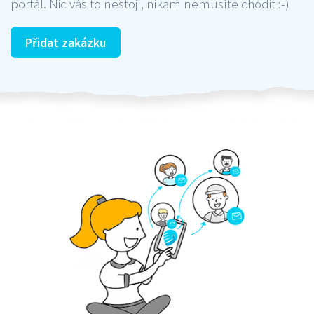
portál. Nic vás to nestojí, nikam nemusíte chodit :-)
Přidat zakázku