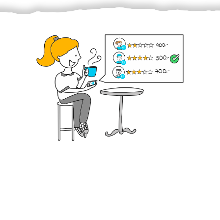
Krok III. - Hodnocení
Vybraný šikula vaše zadání po domluvě a v souladu s
jeho nabídkou vyřeší. Po splnění úkolu mu náleží
dohodnutá odměna. Zda proběhlo vše jak mělo, se