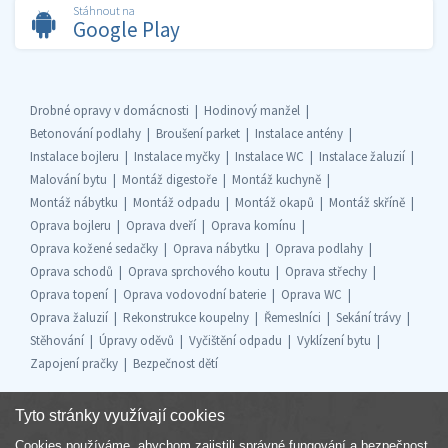
Stáhnout na
Google Play
Drobné opravy v domácnosti
Hodinový manžel
Betonování podlahy
Broušení parket
Instalace antény
Instalace bojleru
Instalace myčky
Instalace WC
Instalace žaluzií
Malování bytu
Montáž digestoře
Montáž kuchyně
Montáž nábytku
Montáž odpadu
Montáž okapů
Montáž skříně
Oprava bojleru
Oprava dveří
Oprava komínu
Oprava kožené sedačky
Oprava nábytku
Oprava podlahy
Oprava schodů
Oprava sprchového koutu
Oprava střechy
Oprava topení
Oprava vodovodní baterie
Oprava WC
Oprava žaluzií
Rekonstrukce koupelny
Řemeslníci
Sekání trávy
Stěhování
Úpravy oděvů
Vyčištění odpadu
Vyklízení bytu
Zapojení pračky
Bezpečnost dětí
Tyto stránky využívají cookies
Cookies používáme, abychom zajistili správné fungování a bezpečnost