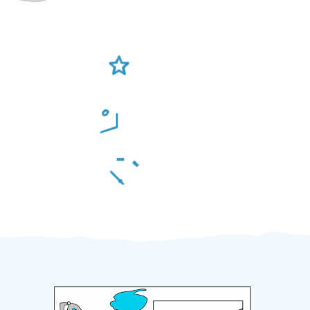
Ověření šikulové
Odměna po práci
Za 2 minuty