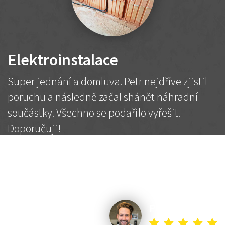
Elektroinstalace
Super jednání a domluva. Petr nejdříve zjistil
poruchu a následně začal shánět náhradní
součástky. Všechno se podařilo vyřešit.
Doporučuji!
2 500 Kč
Dohodnutá cena
Petr K.