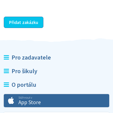
ostatní dozví z vašeho vzájemného hodnocení. A
máte vyřešeno :-)
Přidat zakázku
Pro zadavatele
Pro šikuly
O portálu
Stáhnout v
App Store