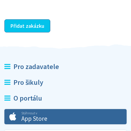
ostatní dozví z vašeho vzájemného hodnocení. A
máte vyřešeno :-)
Přidat zakázku
Pro zadavatele
Pro šikuly
O portálu
Stáhnout v
App Store