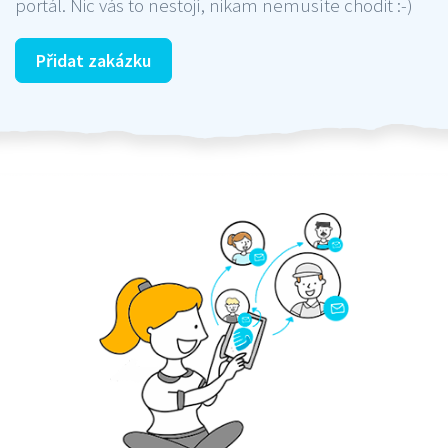
portál. Nic vás to nestojí, nikam nemusíte chodit :-)
Přidat zakázku