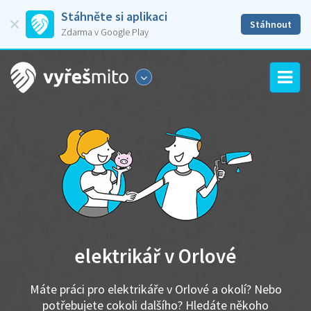
Stáhněte si aplikaci
Stáhnout
Zdarma v Google Play
elektrikář v Orlové
Máte práci pro elektrikáře v Orlové a okolí? Nebo
potřebujete cokoli dalšího? Hledáte někoho