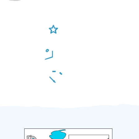
Ověření šikulové
Odměna po práci
Za 2 minuty