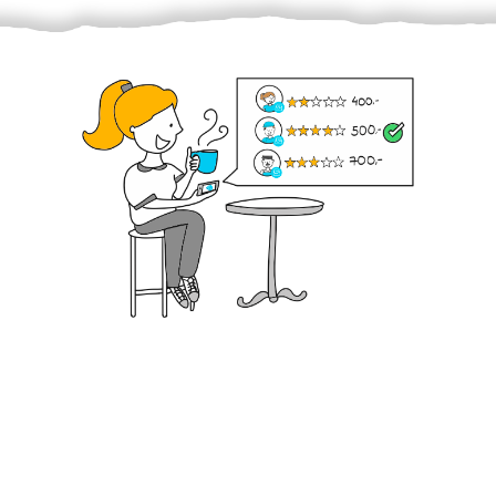
Krok III. - Hodnocení
Vybraný šikula vaše zadání po domluvě a v souladu s
jeho nabídkou vyřeší. Po splnění úkolu mu náleží
dohodnutá odměna. Zda proběhlo vše jak mělo, se