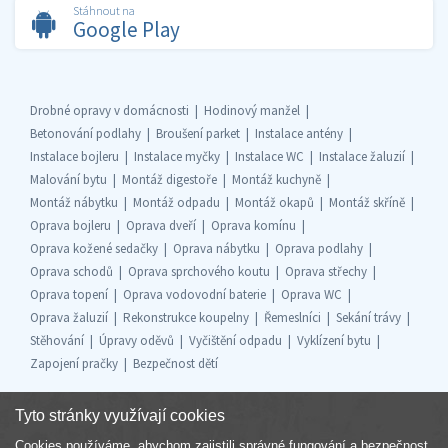
Stáhnout na
Google Play
Drobné opravy v domácnosti
Hodinový manžel
Betonování podlahy
Broušení parket
Instalace antény
Instalace bojleru
Instalace myčky
Instalace WC
Instalace žaluzií
Malování bytu
Montáž digestoře
Montáž kuchyně
Montáž nábytku
Montáž odpadu
Montáž okapů
Montáž skříně
Oprava bojleru
Oprava dveří
Oprava komínu
Oprava kožené sedačky
Oprava nábytku
Oprava podlahy
Oprava schodů
Oprava sprchového koutu
Oprava střechy
Oprava topení
Oprava vodovodní baterie
Oprava WC
Oprava žaluzií
Rekonstrukce koupelny
Řemeslníci
Sekání trávy
Stěhování
Úpravy oděvů
Vyčištění odpadu
Vyklízení bytu
Zapojení pračky
Bezpečnost dětí
Tyto stránky využívají cookies
Cookies používáme, abychom zajistili správné fungování a bezpečnost