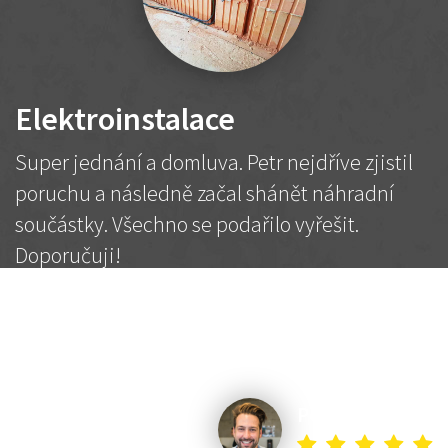
Elektroinstalace
Super jednání a domluva. Petr nejdříve zjistil
poruchu a následně začal shánět náhradní
součástky. Všechno se podařilo vyřešit.
Doporučuji!
2 500 Kč
Dohodnutá cena
Petr K.