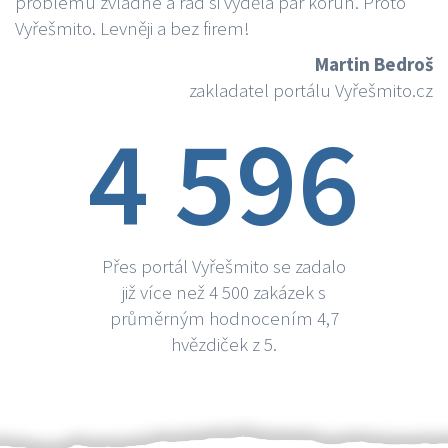
problému zvládne a rád si vydělá par korun. Proto
Vyřešmito. Levněji a bez firem!
Martin Bedroš
zakladatel portálu Vyřešmito.cz
4 596
Přes portál Vyřešmito se zadalo
již více než 4 500 zakázek s
průměrným hodnocením 4,7
hvězdiček z 5.