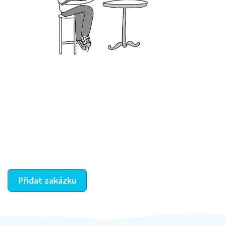
Krok III. - Hodnocení
Vybraný šikula vaše zadání po domluvě a v souladu s
jeho nabídkou vyřeší. Po splnění úkolu mu náleží
dohodnutá odměna. Zda proběhlo vše jak mělo, se
ostatní dozví z vašeho vzájemného hodnocení. A
máte vyřešeno :-)
Přidat zakázku