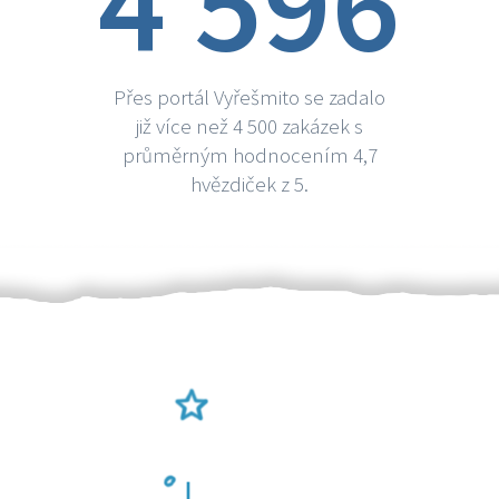
4 596
Přes portál Vyřešmito se zadalo
již více než 4 500 zakázek s
průměrným hodnocením 4,7
hvězdiček z 5.
Ověření šikulové
Odměna po práci