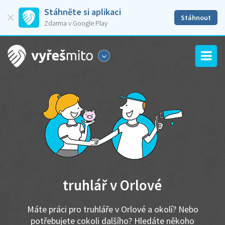
Stáhněte si aplikaci
Stáhnout
Zdarma v Google Play
truhlář v Orlové
Máte práci pro truhláře v Orlové a okolí? Nebo
potřebujete cokoli dalšího? Hledáte někoho