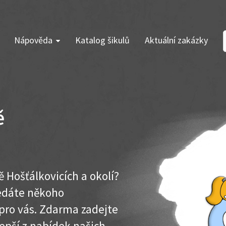
Nápověda
Katalog šikulů
Aktuální zakázky
ě
ě Hošťálkovicích a okolí?
ledáte někoho
pro vás. Zdarma zadejte
lepší z nabídek našich