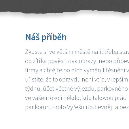
Náš příběh
Zkuste si ve větším městě najít třeba sta
do zítřka pověsit dva obrazy, nebo připev
firmy a chtějte po nich vyměnit těsnění v
ujistíte, že to opravdu není vtip, v lepš
týdnů, účet včetně výjezdu, parkovného a
ve vašem okolí někdo, kdo takovou práci
par korun. Proto Vyřešmito. Levněji a bez