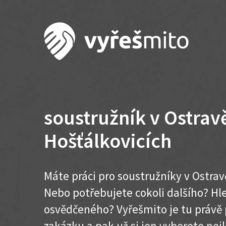
soustružník v Ostrav
Hošťálkovicích
Máte práci pro soustružníky v Ostrav
Nebo potřebujete cokoli dalšího? H
osvědčeného? Vyřešmito je tu právě 
zakázku a pak už si jen vyberete nej