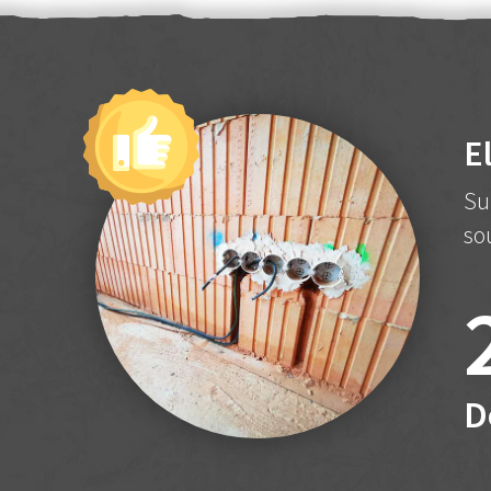
E
Su
so
D