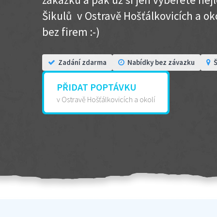
Šikulů v Ostravě Hošťálkovicích a okol
bez firem :-)
Zadání zdarma
Nabídky bez závazku
Š
PŘIDAT POPTÁVKU
v Ostravě Hošťálkovicích a okolí