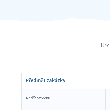
Nech
Předmět zakázky
Natřít Střechu