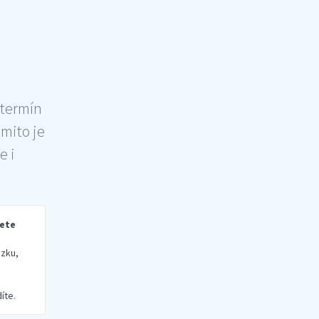
 termín
šmito je
e i
rete
zku,
íte.