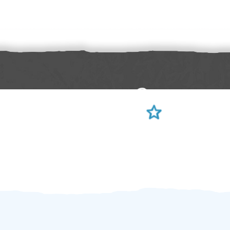
Sami hodnotíte schopnosti šikulů
Ověření šikulové