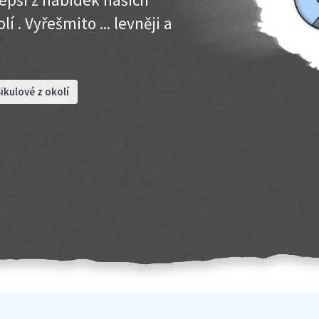
í . Vyřešmito ... levněji a
ikulové z okolí