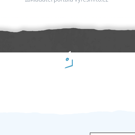
Práci hradíte po výkonu na místě
Odměna po práci