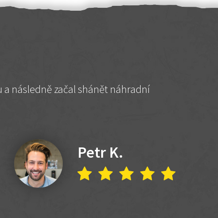
hu a následně začal shánět náhradní
Petr K.