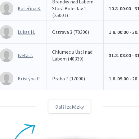
Brandýs nad Labem-
Kateřina K.
Stará Boleslav 1
10.8. 00:00 - 3
(25001)
Lukas H.
Ostrava 3 (70300)
1.8. 00:00 - 30
Chlumec u Ústí nad
Iveta J.
31.8. 08:00 - 3
Labem (40339)
Kristýna P.
Praha 7 (17000)
1.8. 09:00 - 28
Další zakázky