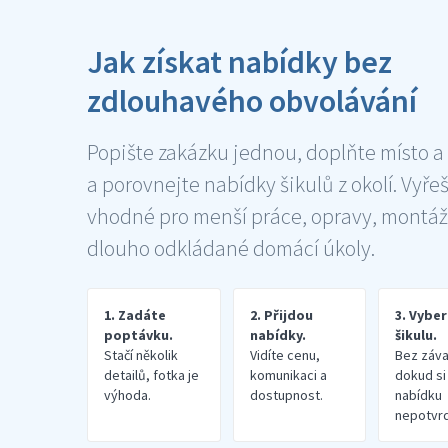
Jak získat nabídky bez
zdlouhavého obvolávání
Popište zakázku jednou, doplňte místo a
a porovnejte nabídky šikulů z okolí. Vyře
vhodné pro menší práce, opravy, montáž
dlouho odkládané domácí úkoly.
1. Zadáte
2. Přijdou
3. Vybe
poptávku.
nabídky.
šikulu.
Stačí několik
Vidíte cenu,
Bez záva
detailů, fotka je
komunikaci a
dokud si
výhoda.
dostupnost.
nabídku
nepotvrd