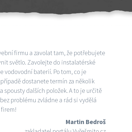
vební firmu a zavolat tam, že potřebujete
nit světlo. Zavolejte do instalatérské
e vodovodní baterií. Po tom, co je
ím případě dostanete termín za několik
 spousty dalších položek. A to je určitě
 bez problému zvládne a rád si vydělá
 firem!
Martin Bedroš
zakladatel portálu Vyřešmito.cz