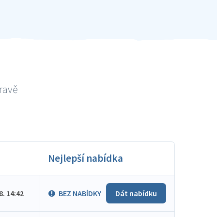
travě
Nejlepší nabídka
.8. 14:42
BEZ NABÍDKY
Dát nabídku