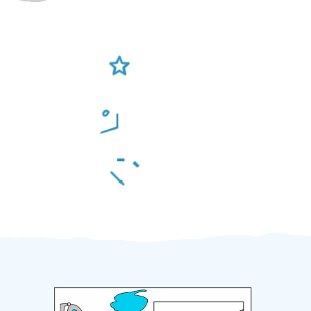
Ověření šikulové
Odměna po práci
Za 2 minuty