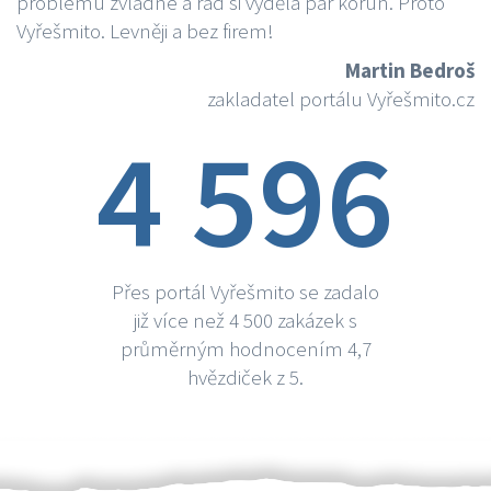
problému zvládne a rád si vydělá par korun. Proto
Vyřešmito. Levněji a bez firem!
Martin Bedroš
zakladatel portálu Vyřešmito.cz
4 596
Přes portál Vyřešmito se zadalo
již více než 4 500 zakázek s
průměrným hodnocením 4,7
hvězdiček z 5.