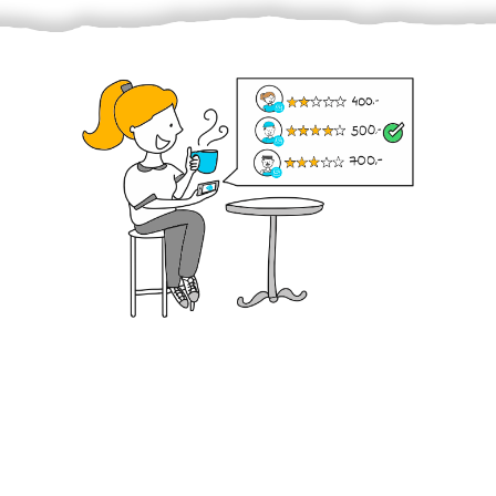
Krok III. - Hodnocení
Vybraný šikula vaše zadání po domluvě a v souladu s
jeho nabídkou vyřeší. Po splnění úkolu mu náleží
dohodnutá odměna. Zda proběhlo vše jak mělo, se