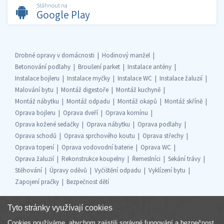
Stáhnout na
Google Play
Drobné opravy v domácnosti
Hodinový manžel
Betonování podlahy
Broušení parket
Instalace antény
Instalace bojleru
Instalace myčky
Instalace WC
Instalace žaluzií
Malování bytu
Montáž digestoře
Montáž kuchyně
Montáž nábytku
Montáž odpadu
Montáž okapů
Montáž skříně
Oprava bojleru
Oprava dveří
Oprava komínu
Oprava kožené sedačky
Oprava nábytku
Oprava podlahy
Oprava schodů
Oprava sprchového koutu
Oprava střechy
Oprava topení
Oprava vodovodní baterie
Oprava WC
Oprava žaluzií
Rekonstrukce koupelny
Řemeslníci
Sekání trávy
Stěhování
Úpravy oděvů
Vyčištění odpadu
Vyklízení bytu
Zapojení pračky
Bezpečnost dětí
Tyto stránky využívají cookies
Cookies používáme, abychom zajistili správné fungování a bezpečnost