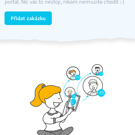
portál. Nic vás to nestojí, nikam nemusíte chodit :-)
Přidat zakázku