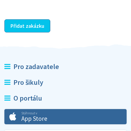
ostatní dozví z vašeho vzájemného hodnocení. A
máte vyřešeno :-)
Přidat zakázku
Pro zadavatele
Pro šikuly
O portálu
Stáhnout v
App Store