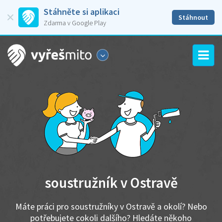
Stáhněte si aplikaci
Stáhnout
Zdarma v Google Play
soustružník v Ostravě
Máte práci pro soustružníky v Ostravě a okolí? Nebo
potřebujete cokoli dalšího? Hledáte někoho