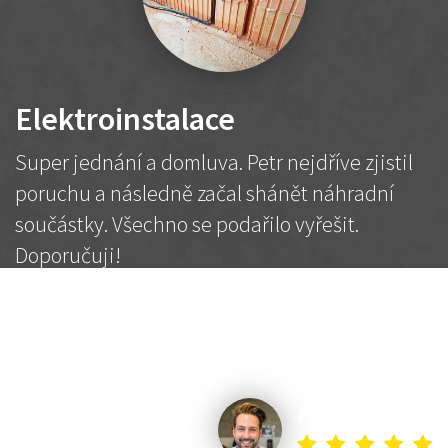
Elektroinstalace
Super jednání a domluva. Petr nejdříve zjistil
poruchu a následně začal shánět náhradní
součástky. Všechno se podařilo vyřešit.
Doporučuji!
2 500 Kč
Dohodnutá cena
Petr K.