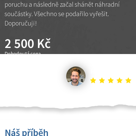
poruchu a následně začal shánět náhradní
součástky. Všechno se podařilo vyřešit.
Doporučuji!
2 500 Kč
Dohodnutá cena
Petr K.
Náš příběh