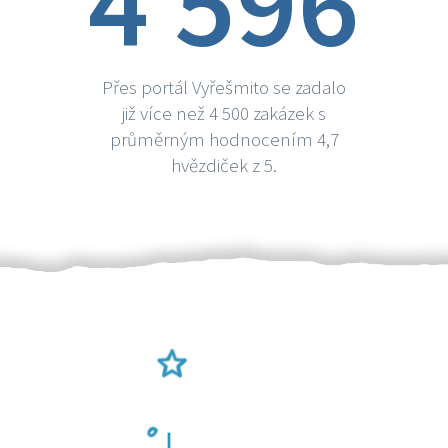
4 596
Přes portál Vyřešmito se zadalo
již více než 4 500 zakázek s
průměrným hodnocením 4,7
hvězdiček z 5.
Ověření šikulové
Odměna po práci