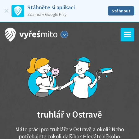
Stáhněte si aplikaci
Stáhnout
Zdarma v Google Play
truhlář v Ostravě
Máte práci pro truhláře v Ostravě a okolí? Nebo
potřebujete cokoli dalšího? Hledáte někoho