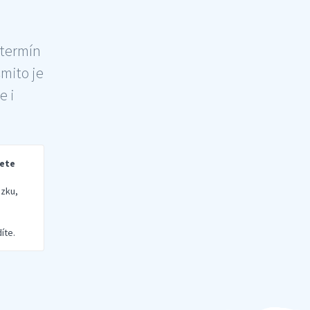
 termín
šmito je
e i
rete
zku,
íte.