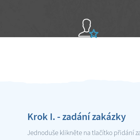
Sami hodnotíte schopnosti šikulů
Ověření šikulové
Krok I. - zadání zakázky
Jednoduše klikněte na tlačítko přidání z