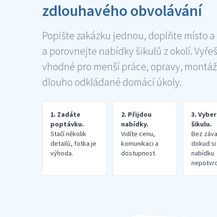
zdlouhavého obvolávání
Popište zakázku jednou, doplňte místo a
a porovnejte nabídky šikulů z okolí. Vyře
vhodné pro menší práce, opravy, montáž
dlouho odkládané domácí úkoly.
1. Zadáte
2. Přijdou
3. Vybe
poptávku.
nabídky.
šikulu.
Stačí několik
Vidíte cenu,
Bez záva
detailů, fotka je
komunikaci a
dokud si
výhoda.
dostupnost.
nabídku
nepotvrd