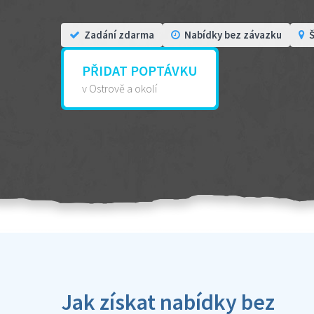
Zadání zdarma
Nabídky bez závazku
Š
PŘIDAT POPTÁVKU
v Ostrově a okolí
Jak získat nabídky bez