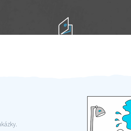
Práci hradíte po výkonu na místě
Odměna po práci
akázky.