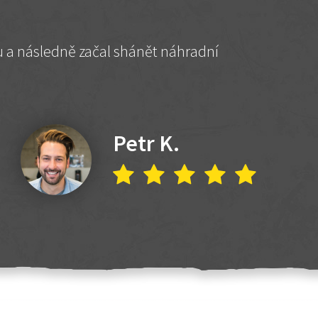
hu a následně začal shánět náhradní
Petr K.