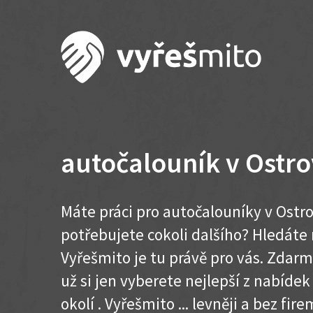
autočalouník v Ostr
Máte práci pro autočalouníky v Ostro
potřebujete cokoli dalšího? Hledát
Vyřešmito je tu právě pro vás. Zdar
už si jen vyberete nejlepší z nabídek
okolí . Vyřešmito ... levněji a bez firem