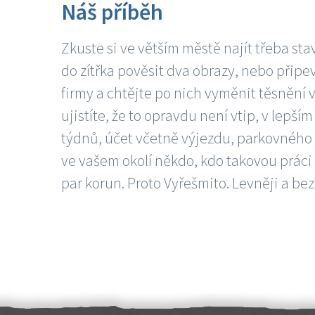
Náš příběh
Zkuste si ve větším městě najít třeba sta
do zítřka pověsit dva obrazy, nebo připev
firmy a chtějte po nich vyměnit těsnění v
ujistíte, že to opravdu není vtip, v lepš
týdnů, účet včetně výjezdu, parkovného a
ve vašem okolí někdo, kdo takovou práci
par korun. Proto Vyřešmito. Levněji a bez