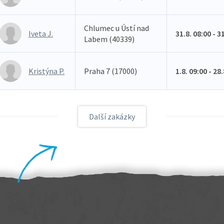
Chlumec u Ústí nad
Iveta J.
31.8. 08:00 - 3
Labem (40339)
Kristýna P.
Praha 7 (17000)
1.8. 09:00 - 28
Další zakázky