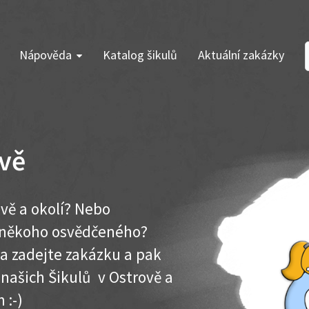
Nápověda
Katalog šikulů
Aktuální zakázky
ově
vě a okolí? Nebo
e někoho osvědčeného?
ma zadejte zakázku a pak
 našich Šikulů v Ostrově a
 :-)