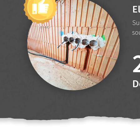
E
Su
so
D