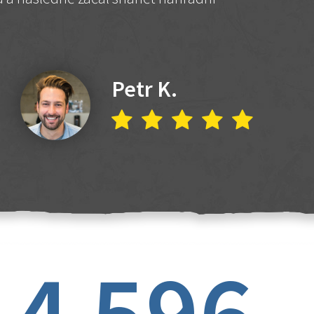
Petr K.
4 596