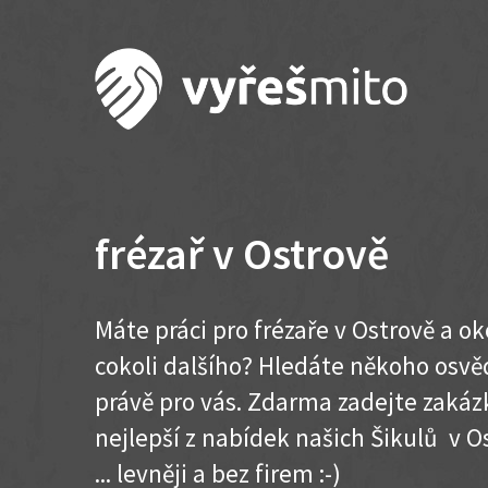
frézař v Ostrově
Máte práci pro frézaře v Ostrově a o
cokoli dalšího? Hledáte někoho osvě
právě pro vás. Zdarma zadejte zakázk
nejlepší z nabídek našich Šikulů v Os
... levněji a bez firem :-)