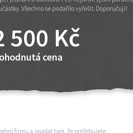
učástky. Všechno se podařilo vyřešit. Doporučuji!
2 500 Kč
ohodnutá cena
vební firmu a zavolat tam, že potřebujete