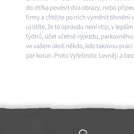
do zítřka pověsit dva obrazy, nebo připev
firmy a chtějte po nich vyměnit těsnění v
ujistíte, že to opravdu není vtip, v lepš
týdnů, účet včetně výjezdu, parkovného a
ve vašem okolí někdo, kdo takovou práci
par korun. Proto Vyřešmito. Levněji a bez