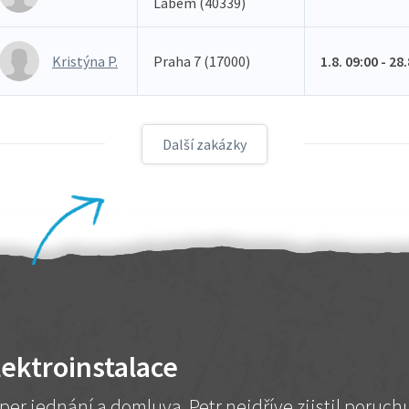
Labem (40339)
Kristýna P.
Praha 7 (17000)
1.8. 09:00 - 28
Další zakázky
lektroinstalace
per jednání a domluva. Petr nejdříve zjistil poruc