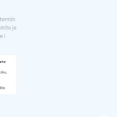
 termín
šmito je
e i
rete
zku,
íte.