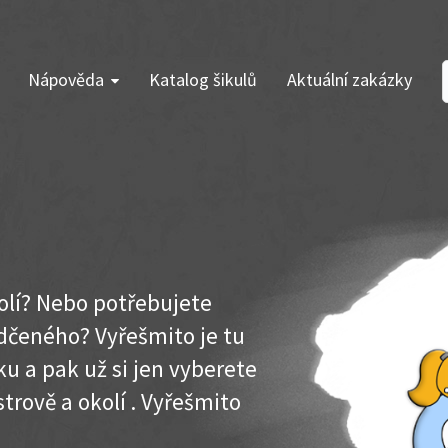
Nápověda
Katalog šikulů
Aktuální zakázky
kolí? Nebo potřebujete
dčeného? Vyřešmito je tu
u a pak už si jen vyberete
trově a okolí . Vyřešmito