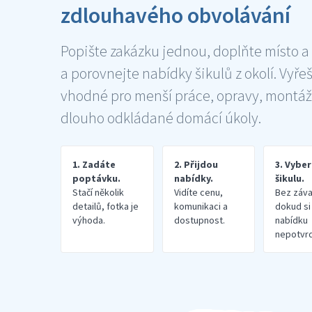
zdlouhavého obvolávání
Popište zakázku jednou, doplňte místo a
a porovnejte nabídky šikulů z okolí. Vyře
vhodné pro menší práce, opravy, montáž
dlouho odkládané domácí úkoly.
1. Zadáte
2. Přijdou
3. Vybe
poptávku.
nabídky.
šikulu.
Stačí několik
Vidíte cenu,
Bez záva
detailů, fotka je
komunikaci a
dokud si
výhoda.
dostupnost.
nabídku
nepotvrd