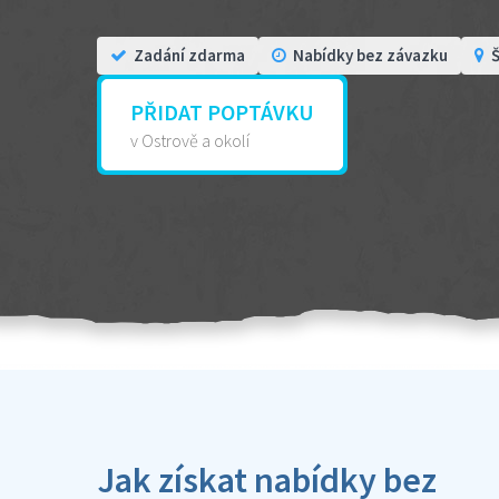
Zadání zdarma
Nabídky bez závazku
Š
PŘIDAT POPTÁVKU
v Ostrově a okolí
Jak získat nabídky bez