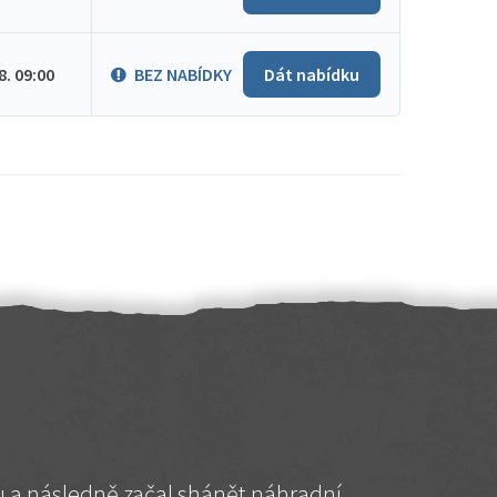
.8. 09:00
BEZ NABÍDKY
Dát nabídku
hu a následně začal shánět náhradní