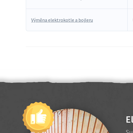
Výměna elektrokotle a bojleru
E
Su