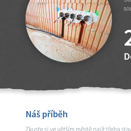
so
D
Náš příběh
Zkuste si ve větším městě najít třeba sta