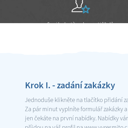
Sami hodnotíte schopnosti šikulů
Ověření šikulové
Krok I. - zadání zakázky
Jednoduše klikněte na tlačítko přidání z
Za pár minut vyplníte formulář zakázky a
jen čekáte na první nabídky. Nabídky v
příjdou na váš profil na www.vyresmito.cz