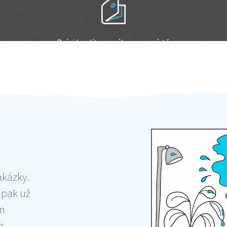
Práci hradíte po výkonu na místě
Odměna po práci
akázky.
 pak už
ám
 ,