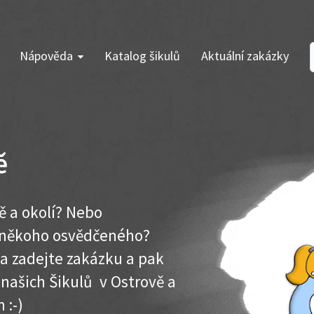
Nápověda
Katalog šikulů
Aktuální zakázky
ě
ě a okolí? Nebo
e někoho osvědčeného?
ma zadejte zakázku a pak
 našich Šikulů v Ostrově a
 :-)