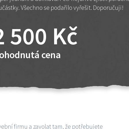
učástky. Všechno se podařilo vyřešit. Doporučuji!
2 500 Kč
ohodnutá cena
vební firmu a zavolat tam, že potřebujete