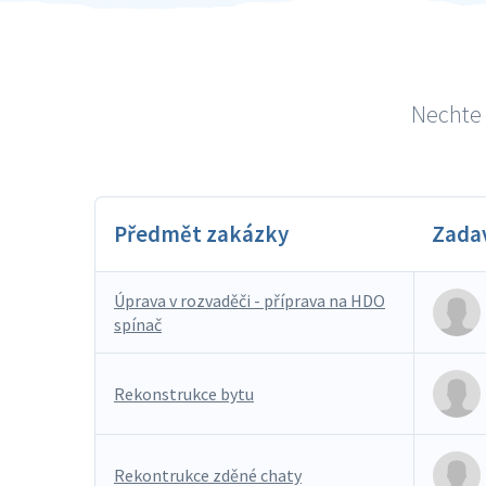
Nechte 
Předmět zakázky
Zada
Úprava v rozvaděči - příprava na HDO
spínač
Rekonstrukce bytu
Rekontrukce zděné chaty