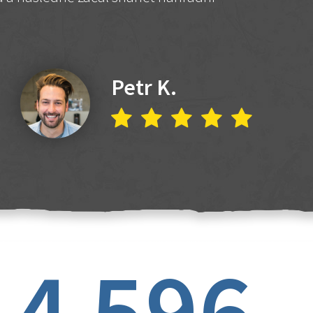
Petr K.
4 596