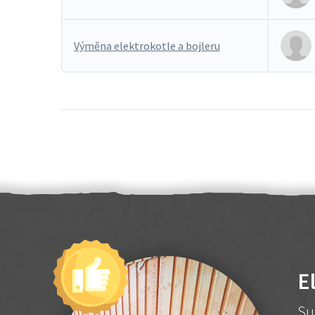
Výměna elektrokotle a bojleru
E
Su