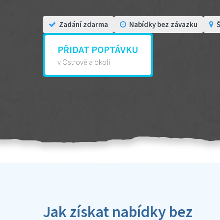
Zadání zdarma
Nabídky bez závazku
Š
PŘIDAT POPTÁVKU
v Ostrově a okolí
Jak získat nabídky bez