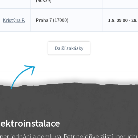
(40339)
Kristýna P.
Praha 7 (17000)
1.8. 09:00 - 28
Další zakázky
lektroinstalace
per jednání a domluva. Petr nejdříve zjistil poruc