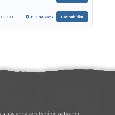
.8. 09:00
BEZ NABÍDKY
Dát nabídku
hu a následně začal shánět náhradní