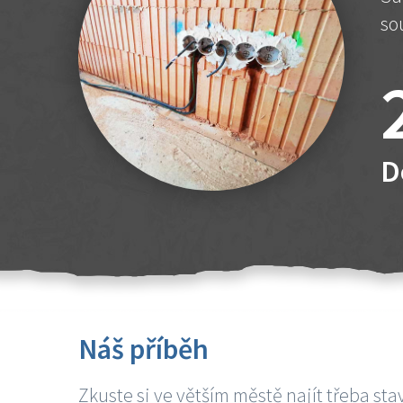
so
D
Náš příběh
Zkuste si ve větším městě najít třeba sta