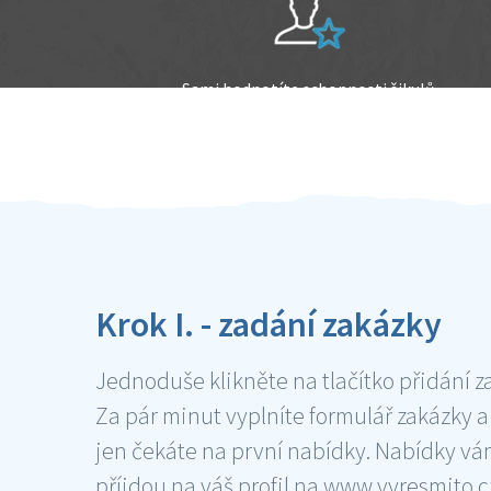
Sami hodnotíte schopnosti šikulů
Ověření šikulové
Krok I. - zadání zakázky
Jednoduše klikněte na tlačítko přidání z
Za pár minut vyplníte formulář zakázky a
jen čekáte na první nabídky. Nabídky v
příjdou na váš profil na www.vyresmito.cz