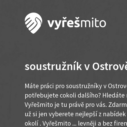
soustružník v Ostrov
Máte práci pro soustružníky v Ostrov
potřebujete cokoli dalšího? Hledát
Vyřešmito je tu právě pro vás. Zdar
už si jen vyberete nejlepší z nabídek
okolí . Vyřešmito ... levněji a bez firem