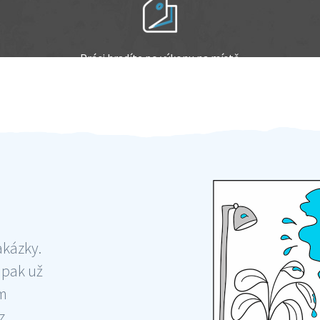
Práci hradíte po výkonu na místě
Odměna po práci
akázky.
 pak už
ám
 ,