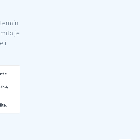
 termín
šmito je
e i
rete
zku,
íte.