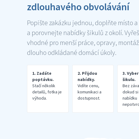
zdlouhavého obvolávání
Popište zakázku jednou, doplňte místo a
a porovnejte nabídky šikulů z okolí. Vyře
vhodné pro menší práce, opravy, montáž
dlouho odkládané domácí úkoly.
1. Zadáte
2. Přijdou
3. Vybe
poptávku.
nabídky.
šikulu.
Stačí několik
Vidíte cenu,
Bez záva
detailů, fotka je
komunikaci a
dokud si
výhoda.
dostupnost.
nabídku
nepotvrd