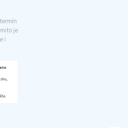
 termín
šmito je
e i
rete
zku,
íte.