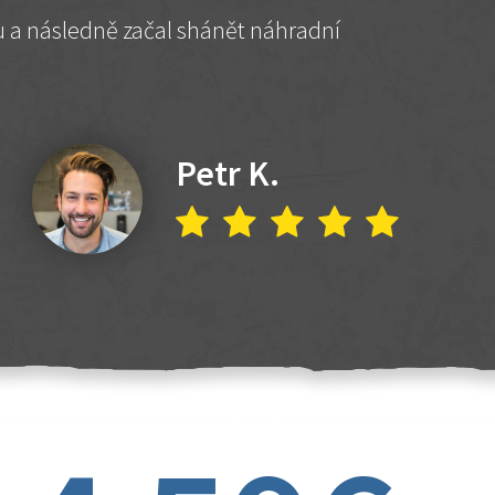
hu a následně začal shánět náhradní
Petr K.