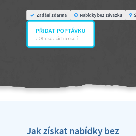
Zadání zdarma
Nabídky bez závazku
Š
PŘIDAT POPTÁVKU
v Otrokovicích a okolí
Jak získat nabídky bez