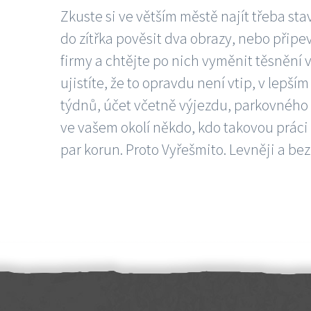
Zkuste si ve větším městě najít třeba sta
do zítřka pověsit dva obrazy, nebo připev
firmy a chtějte po nich vyměnit těsnění v
ujistíte, že to opravdu není vtip, v lepš
týdnů, účet včetně výjezdu, parkovného a
ve vašem okolí někdo, kdo takovou práci
par korun. Proto Vyřešmito. Levněji a bez