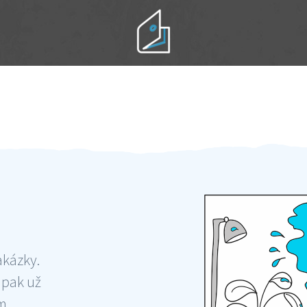
Práci hradíte po výkonu na místě
Odměna po práci
akázky.
 pak už
ám