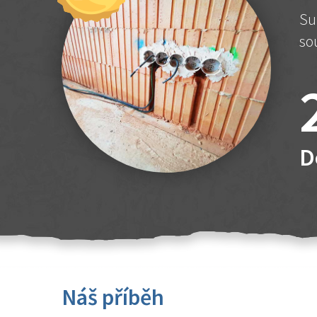
Su
so
D
Náš příběh