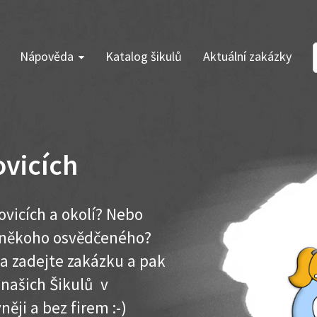
Nápověda
Katalog šikulů
Aktuální zakázky
ovicích
ovicích a okolí? Nebo
e někoho osvědčeného?
ma zadejte zakázku a pak
 našich Šikulů v
něji a bez firem :-)