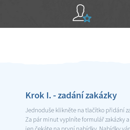
Sami hodnotíte schopnosti šikulů
Ověření šikulové
Krok I. - zadání zakázky
Jednoduše klikněte na tlačítko přidání z
Za pár minut vyplníte formulář zakázky a
jen čekáte na první nabídky. Nabídky v