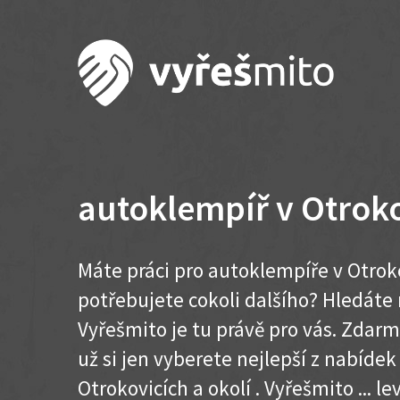
autoklempíř v Otrok
Máte práci pro autoklempíře v Otrok
potřebujete cokoli dalšího? Hledát
Vyřešmito je tu právě pro vás. Zdar
už si jen vyberete nejlepší z nabídek
Otrokovicích a okolí . Vyřešmito ... lev