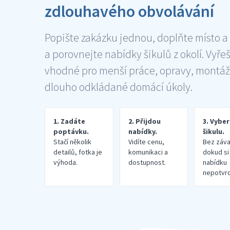
zdlouhavého obvolávání
Popište zakázku jednou, doplňte místo a
a porovnejte nabídky šikulů z okolí. Vyře
vhodné pro menší práce, opravy, montáž
dlouho odkládané domácí úkoly.
1. Zadáte
2. Přijdou
3. Vybe
poptávku.
nabídky.
šikulu.
Stačí několik
Vidíte cenu,
Bez záva
detailů, fotka je
komunikaci a
dokud si
výhoda.
dostupnost.
nabídku
nepotvrd