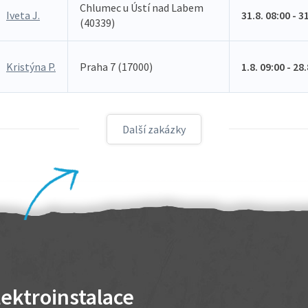
Chlumec u Ústí nad Labem
Iveta J.
31.8. 08:00 - 3
(40339)
Kristýna P.
Praha 7 (17000)
1.8. 09:00 - 28
Další zakázky
lektroinstalace