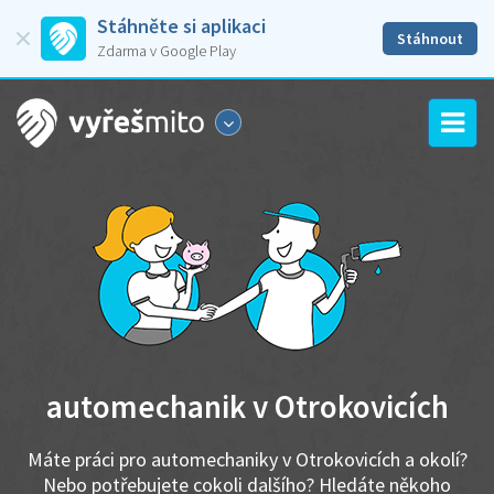
Stáhněte si aplikaci
Stáhnout
Zdarma v Google Play
automechanik v Otrokovicích
Máte práci pro automechaniky v Otrokovicích a okolí?
Nebo potřebujete cokoli dalšího? Hledáte někoho