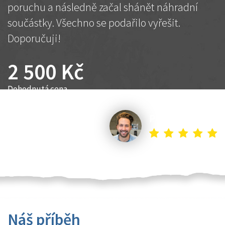
poruchu a následně začal shánět náhradní
součástky. Všechno se podařilo vyřešit.
Doporučuji!
2 500 Kč
Dohodnutá cena
Petr K.
Náš příběh