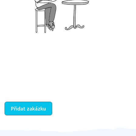
Krok III. - Hodnocení
Vybraný šikula vaše zadání po domluvě a v souladu s
jeho nabídkou vyřeší. Po splnění úkolu mu náleží
dohodnutá odměna. Zda proběhlo vše jak mělo, se
ostatní dozví z vašeho vzájemného hodnocení. A
máte vyřešeno :-)
Přidat zakázku