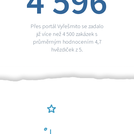
4 596
Přes portál Vyřešmito se zadalo
již více než 4 500 zakázek s
průměrným hodnocením 4,7
hvězdiček z 5.
Ověření šikulové
Odměna po práci