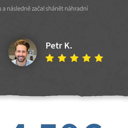
hu a následně začal shánět náhradní
Petr K.