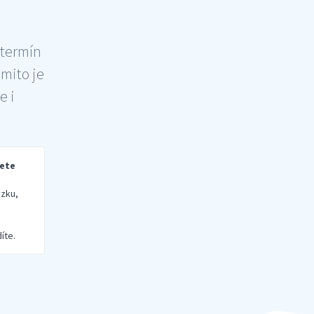
 termín
šmito je
e i
rete
zku,
íte.