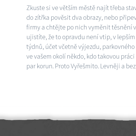
Zkuste si ve větším městě najít třeba sta
do zítřka pověsit dva obrazy, nebo připev
firmy a chtějte po nich vyměnit těsnění v
ujistíte, že to opravdu není vtip, v lepš
týdnů, účet včetně výjezdu, parkovného a
ve vašem okolí někdo, kdo takovou práci
par korun. Proto Vyřešmito. Levněji a bez