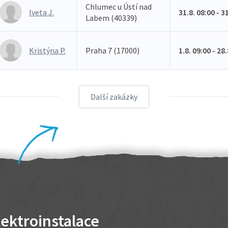
Chlumec u Ústí nad
Iveta J.
31.8. 08:00 - 3
Labem (40339)
Kristýna P.
Praha 7 (17000)
1.8. 09:00 - 28
Další zakázky
lektroinstalace