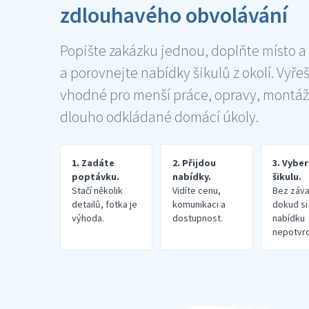
zdlouhavého obvolávání
Popište zakázku jednou, doplňte místo a
a porovnejte nabídky šikulů z okolí. Vyře
vhodné pro menší práce, opravy, montáž
dlouho odkládané domácí úkoly.
1. Zadáte
2. Přijdou
3. Vybe
poptávku.
nabídky.
šikulu.
Stačí několik
Vidíte cenu,
Bez záva
detailů, fotka je
komunikaci a
dokud si
výhoda.
dostupnost.
nabídku
nepotvrd