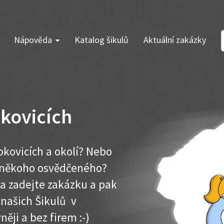
Nápověda
Katalog šikulů
Aktuální zakázky
okovicích
okovicích a okolí? Nebo
e někoho osvědčeného?
ma zadejte zakázku a pak
 našich Šikulů v
něji a bez firem :-)