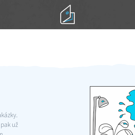
Práci hradíte po výkonu na místě
Odměna po práci
akázky.
 pak už
ám