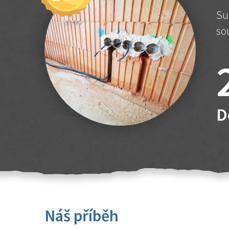
Su
so
D
Náš příběh