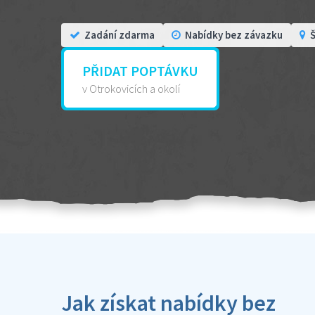
Zadání zdarma
Nabídky bez závazku
Š
PŘIDAT POPTÁVKU
v Otrokovicích a okolí
Jak získat nabídky bez