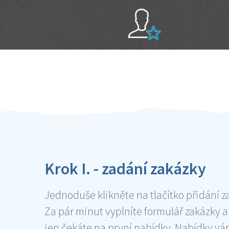
Sami hodnotíte schopnosti šikulů
Ověření šikulové
Krok I. - zadání zakázky
Jednoduše klikněte na tlačítko přidání z
Za pár minut vyplníte formulář zakázky a
jen čekáte na první nabídky. Nabídky v