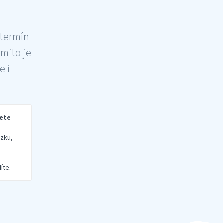
 termín
šmito je
e i
rete
zku,
íte.