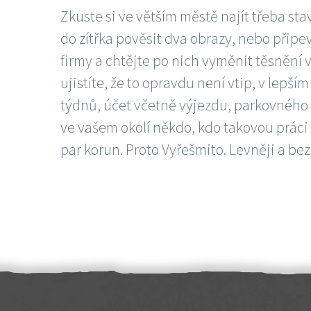
Zkuste si ve větším městě najít třeba sta
do zítřka pověsit dva obrazy, nebo připev
firmy a chtějte po nich vyměnit těsnění v
ujistíte, že to opravdu není vtip, v lepš
týdnů, účet včetně výjezdu, parkovného a
ve vašem okolí někdo, kdo takovou práci
par korun. Proto Vyřešmito. Levněji a bez