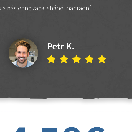
hu a následně začal shánět náhradní
Petr K.