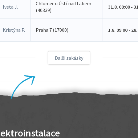
Chlumec u Ústí nad Labem
Iveta J.
31.8. 08:00 - 3
(40339)
Kristýna P.
Praha 7 (17000)
1.8. 09:00 - 28
Další zakázky
lektroinstalace