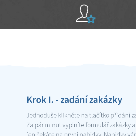
Sami hodnotíte schopnosti šikulů
Ověření šikulové
Krok I. - zadání zakázky
Jednoduše klikněte na tlačítko přidání z
Za pár minut vyplníte formulář zakázky a
jen čekáte na první nabídky. Nabídky v