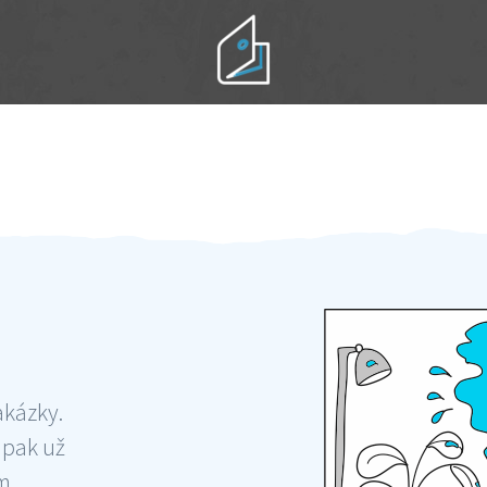
Práci hradíte po výkonu na místě
Odměna po práci
akázky.
 pak už
ám