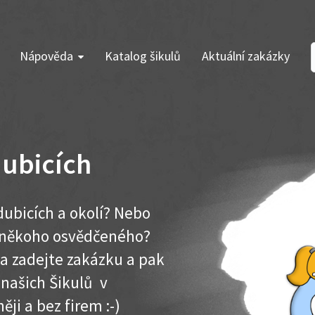
Nápověda
Katalog šikulů
Aktuální zakázky
ubicích
ubicích a okolí? Nebo
e někoho osvědčeného?
ma zadejte zakázku a pak
 našich Šikulů v
ěji a bez firem :-)