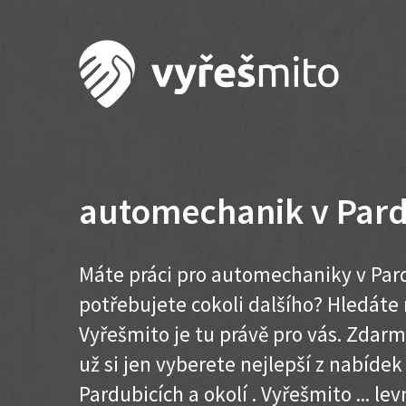
automechanik v Pard
Máte práci pro automechaniky v Pard
potřebujete cokoli dalšího? Hledát
Vyřešmito je tu právě pro vás. Zdar
už si jen vyberete nejlepší z nabídek
Pardubicích a okolí . Vyřešmito ... levn