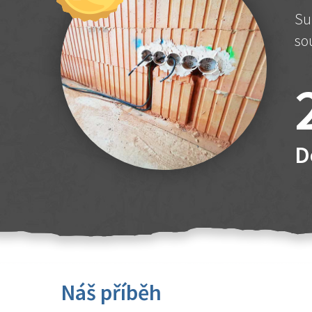
Su
so
D
Náš příběh