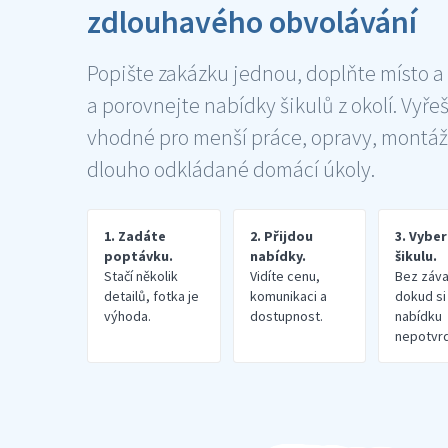
zdlouhavého obvolávání
Popište zakázku jednou, doplňte místo a
a porovnejte nabídky šikulů z okolí. Vyře
vhodné pro menší práce, opravy, montáž
dlouho odkládané domácí úkoly.
1. Zadáte
2. Přijdou
3. Vybe
poptávku.
nabídky.
šikulu.
Stačí několik
Vidíte cenu,
Bez záva
detailů, fotka je
komunikaci a
dokud si
výhoda.
dostupnost.
nabídku
nepotvrd