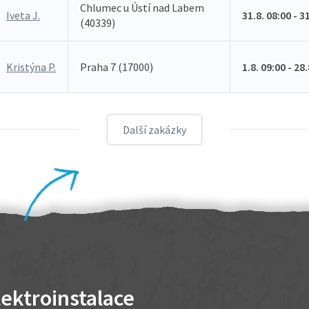
Chlumec u Ústí nad Labem
Iveta J.
31.8. 08:00 - 3
(40339)
Kristýna P.
Praha 7 (17000)
1.8. 09:00 - 28
Další zakázky
lektroinstalace