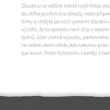
Zkuste si ve větším městě najít třeba sta
do zítřka pověsit dva obrazy, nebo připev
firmy a chtějte po nich vyměnit těsnění v
ujistíte, že to opravdu není vtip, v lepš
týdnů, účet včetně výjezdu, parkovného a
ve vašem okolí někdo, kdo takovou práci
par korun. Proto Vyřešmito. Levněji a bez