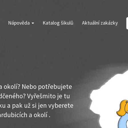
Nápověda
Katalog šikulů
Aktuální zakázky
 a okolí? Nebo potřebujete
dčeného? Vyřešmito je tu
u a pak už si jen vyberete
rdubicích a okolí .