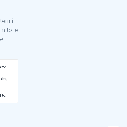
 termín
šmito je
e i
rete
zku,
íte.