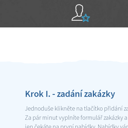
Sami hodnotíte schopnosti šikulů
Ověření šikulové
Krok I. - zadání zakázky
Jednoduše klikněte na tlačítko přidání z
Za pár minut vyplníte formulář zakázky a
jen čekáte na první nabídky. Nabídky v