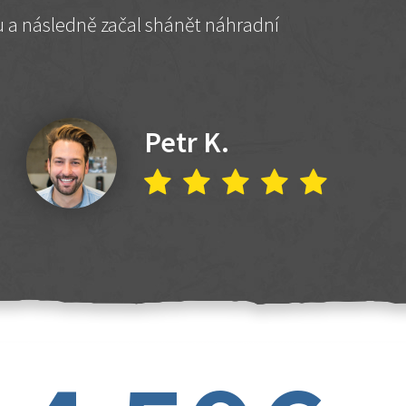
hu a následně začal shánět náhradní
Petr K.