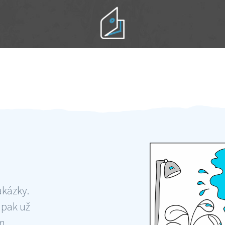
Práci hradíte po výkonu na místě
Odměna po práci
akázky.
 pak už
ám