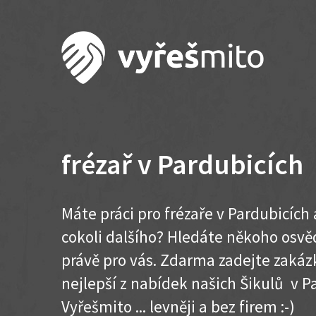
frézař v Pardubicích
Máte práci pro frézaře v Pardubicích
cokoli dalšího? Hledáte někoho osvě
právě pro vás. Zdarma zadejte zakázk
nejlepší z nabídek našich Šikulů v Pa
Vyřešmito ... levněji a bez firem :-)