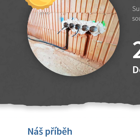
Su
so
D
Náš příběh