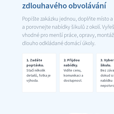
zdlouhavého obvolávání
Popište zakázku jednou, doplňte místo a
a porovnejte nabídky šikulů z okolí. Vyře
vhodné pro menší práce, opravy, montáž
dlouho odkládané domácí úkoly.
1. Zadáte
2. Přijdou
3. Vybe
poptávku.
nabídky.
šikulu.
Stačí několik
Vidíte cenu,
Bez záva
detailů, fotka je
komunikaci a
dokud si
výhoda.
dostupnost.
nabídku
nepotvrd