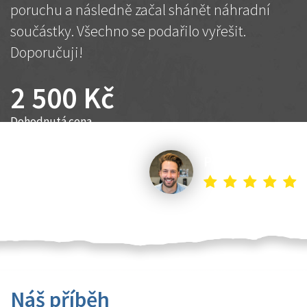
poruchu a následně začal shánět náhradní
součástky. Všechno se podařilo vyřešit.
Doporučuji!
2 500 Kč
Dohodnutá cena
Petr K.
Náš příběh