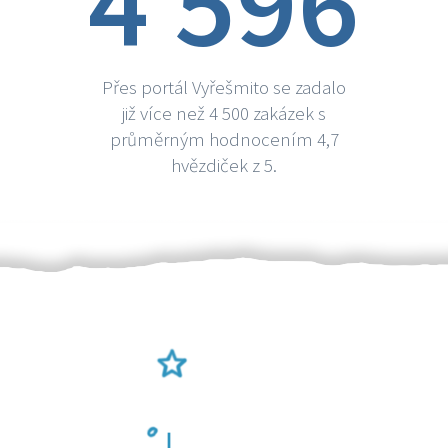
4 596
Přes portál Vyřešmito se zadalo
již více než 4 500 zakázek s
průměrným hodnocením 4,7
hvězdiček z 5.
Ověření šikulové
Odměna po práci