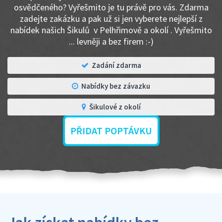
osvědčeného? Vyřešmito je tu právě pro vás. Zdarma
zadejte zakázku a pak už si jen vyberete nejlepší z
nabídek našich Šikulů v Pelhřimově a okolí . Vyřešmito
... levněji a bez firem :-)
Zadání zdarma
Nabídky bez závazku
Šikulové z okolí
PŘIDAT POPTÁVKU