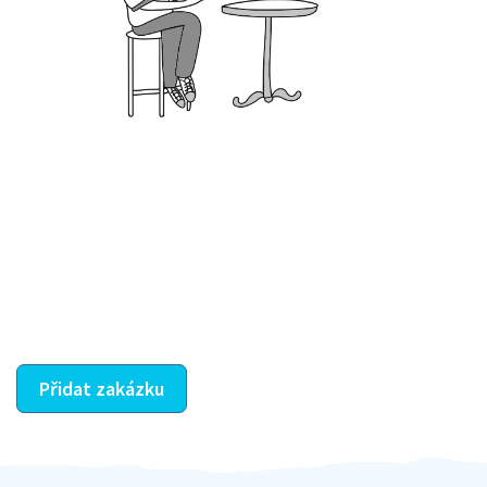
Krok III. - Hodnocení
Vybraný šikula vaše zadání po domluvě a v souladu s
jeho nabídkou vyřeší. Po splnění úkolu mu náleží
dohodnutá odměna. Zda proběhlo vše jak mělo, se
ostatní dozví z vašeho vzájemného hodnocení. A
máte vyřešeno :-)
Přidat zakázku