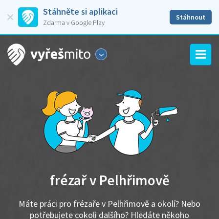
Stáhněte si aplikaci
Stáhnout
Zdarma v Google Play
frézař v Pelhřimově
Máte práci pro frézaře v Pelhřimově a okolí? Nebo
potřebujete cokoli dalšího? Hledáte někoho