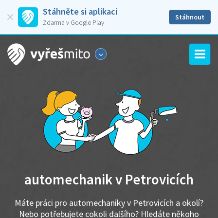
Stáhněte si aplikaci
Stáhnout
Zdarma v Google Play
automechanik v Petrovicích
Máte práci pro automechaniky v Petrovicích a okolí?
Nebo potřebujete cokoli dalšího? Hledáte někoho