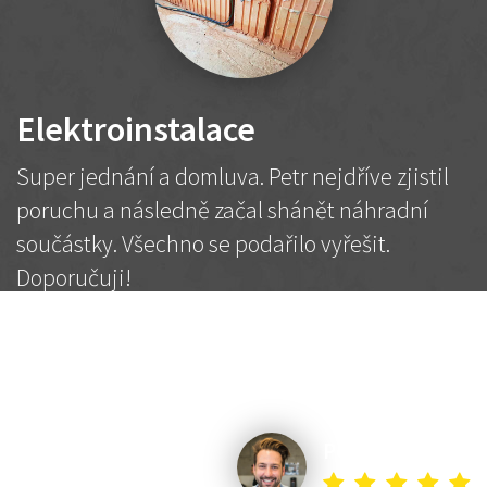
Elektroinstalace
Super jednání a domluva. Petr nejdříve zjistil
poruchu a následně začal shánět náhradní
součástky. Všechno se podařilo vyřešit.
Doporučuji!
2 500 Kč
Dohodnutá cena
Petr K.