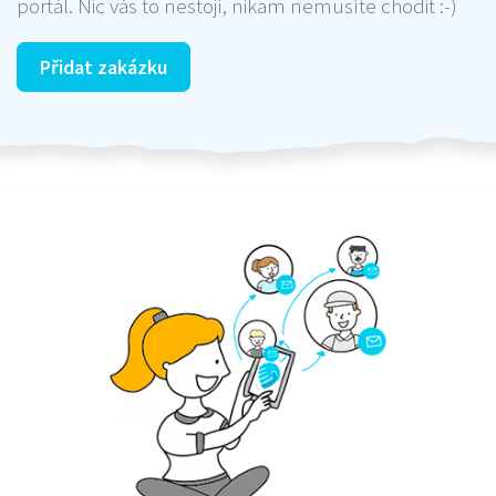
portál. Nic vás to nestojí, nikam nemusíte chodit :-)
Přidat zakázku