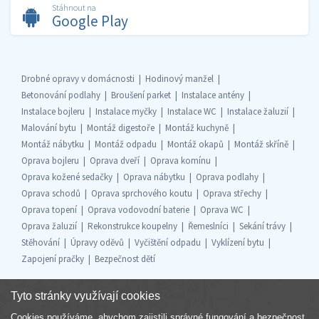
Stáhnout na
Google Play
Drobné opravy v domácnosti
Hodinový manžel
Betonování podlahy
Broušení parket
Instalace antény
Instalace bojleru
Instalace myčky
Instalace WC
Instalace žaluzií
Malování bytu
Montáž digestoře
Montáž kuchyně
Montáž nábytku
Montáž odpadu
Montáž okapů
Montáž skříně
Oprava bojleru
Oprava dveří
Oprava komínu
Oprava kožené sedačky
Oprava nábytku
Oprava podlahy
Oprava schodů
Oprava sprchového koutu
Oprava střechy
Oprava topení
Oprava vodovodní baterie
Oprava WC
Oprava žaluzií
Rekonstrukce koupelny
Řemeslníci
Sekání trávy
Stěhování
Úpravy oděvů
Vyčištění odpadu
Vyklízení bytu
Zapojení pračky
Bezpečnost dětí
Tyto stránky využívají cookies
Cookies používáme, abychom zajistili správné fungování a bezpečnost