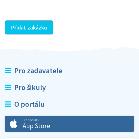
ostatní dozví z vašeho vzájemného hodnocení. A
máte vyřešeno :-)
Přidat zakázku
Pro zadavatele
Pro šikuly
O portálu
Stáhnout v
App Store