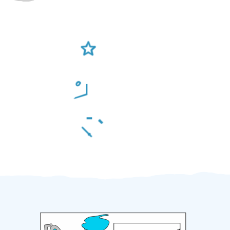
Ověření šikulové
Odměna po práci
Za 2 minuty