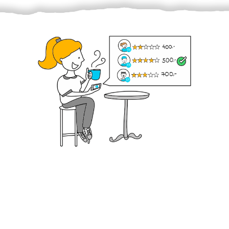
Krok III. - Hodnocení
Vybraný šikula vaše zadání po domluvě a v souladu s
jeho nabídkou vyřeší. Po splnění úkolu mu náleží
dohodnutá odměna. Zda proběhlo vše jak mělo, se