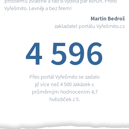
problému zvládne a rád si vydělá par korun. Proto
Vyřešmito. Levněji a bez firem!
Martin Bedroš
zakladatel portálu Vyřešmito.cz
4 596
Přes portál Vyřešmito se zadalo
již více než 4 500 zakázek s
průměrným hodnocením 4,7
hvězdiček z 5.