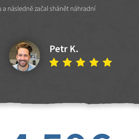
hu a následně začal shánět náhradní
Petr K.