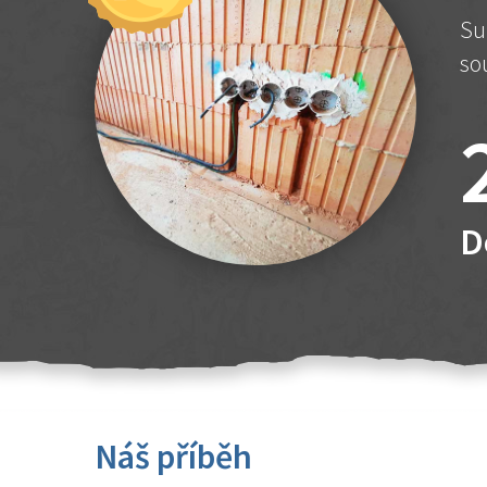
Su
so
D
Náš příběh