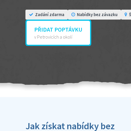
Zadání zdarma
Nabídky bez závazku
Š
PŘIDAT POPTÁVKU
v Petrovicích a okolí
Jak získat nabídky bez