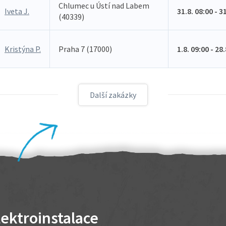
Chlumec u Ústí nad Labem
Iveta J.
31.8. 08:00 - 3
(40339)
Kristýna P.
Praha 7 (17000)
1.8. 09:00 - 28
Další zakázky
lektroinstalace