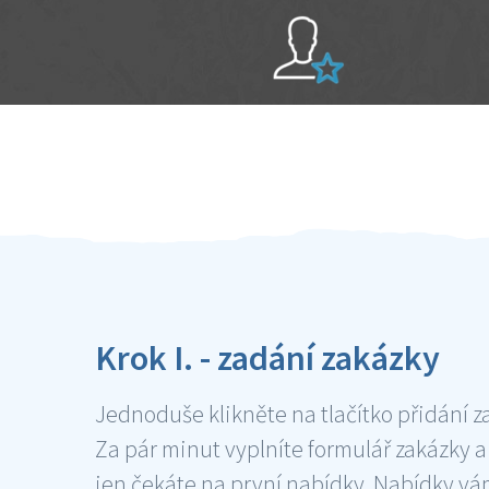
Sami hodnotíte schopnosti šikulů
Ověření šikulové
Krok I. - zadání zakázky
Jednoduše klikněte na tlačítko přidání z
Za pár minut vyplníte formulář zakázky a
jen čekáte na první nabídky. Nabídky v