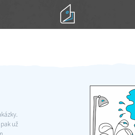
Práci hradíte po výkonu na místě
Odměna po práci
akázky.
 pak už
ám