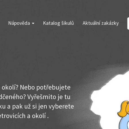
Nápověda
Katalog šikulů
Aktuální zakázky
 a okolí? Nebo potřebujete
dčeného? Vyřešmito je tu
u a pak už si jen vyberete
rovicích a okolí .