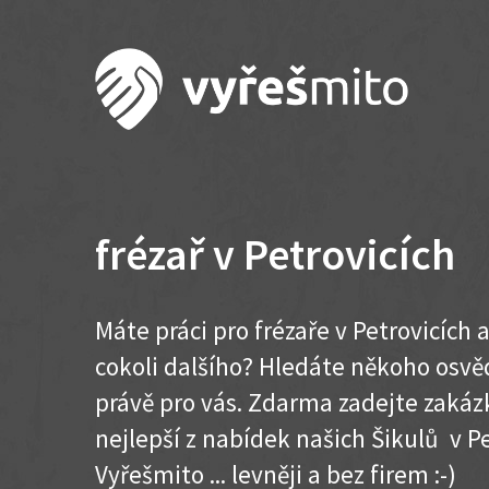
frézař v Petrovicích
Máte práci pro frézaře v Petrovicích
cokoli dalšího? Hledáte někoho osvě
právě pro vás. Zdarma zadejte zakázk
nejlepší z nabídek našich Šikulů v Pet
Vyřešmito ... levněji a bez firem :-)