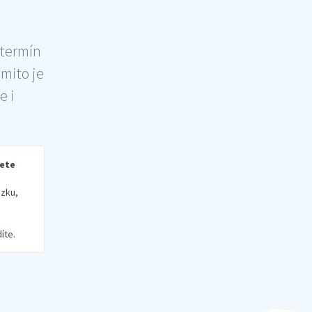
 termín
šmito je
e i
rete
zku,
íte.