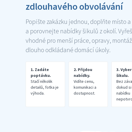
zdlouhavého obvolávání
Popište zakázku jednou, doplňte místo a
a porovnejte nabídky šikulů z okolí. Vyře
vhodné pro menší práce, opravy, montáž
dlouho odkládané domácí úkoly.
1. Zadáte
2. Přijdou
3. Vybe
poptávku.
nabídky.
šikulu.
Stačí několik
Vidíte cenu,
Bez záva
detailů, fotka je
komunikaci a
dokud si
výhoda.
dostupnost.
nabídku
nepotvrd