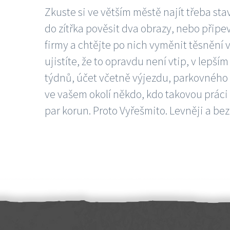
Zkuste si ve větším městě najít třeba sta
do zítřka pověsit dva obrazy, nebo připev
firmy a chtějte po nich vyměnit těsnění v
ujistíte, že to opravdu není vtip, v lepš
týdnů, účet včetně výjezdu, parkovného a
ve vašem okolí někdo, kdo takovou práci
par korun. Proto Vyřešmito. Levněji a bez