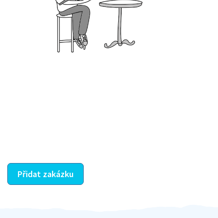
Krok III. - Hodnocení
Vybraný šikula vaše zadání po domluvě a v souladu s
jeho nabídkou vyřeší. Po splnění úkolu mu náleží
dohodnutá odměna. Zda proběhlo vše jak mělo, se
ostatní dozví z vašeho vzájemného hodnocení. A
máte vyřešeno :-)
Přidat zakázku