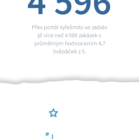
4 596
Přes portál Vyřešmito se zadalo
již více než 4 500 zakázek s
průměrným hodnocením 4,7
hvězdiček z 5.
Ověření šikulové
Odměna po práci