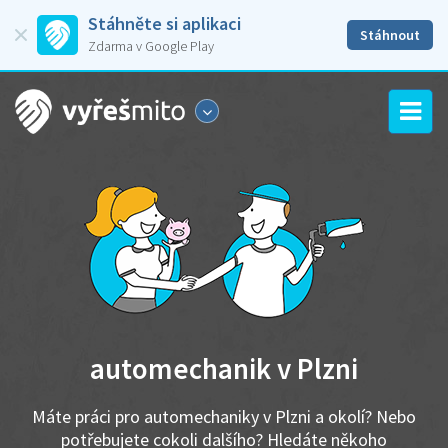
Stáhněte si aplikaci
Stáhnout
Zdarma v Google Play
automechanik v Plzni
Máte práci pro automechaniky v Plzni a okolí? Nebo
potřebujete cokoli dalšího? Hledáte někoho