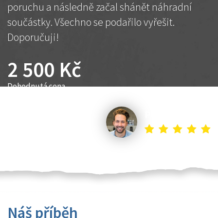
poruchu a následně začal shánět náhradní
součástky. Všechno se podařilo vyřešit.
Doporučuji!
2 500 Kč
Dohodnutá cena
Petr K.
Náš příběh