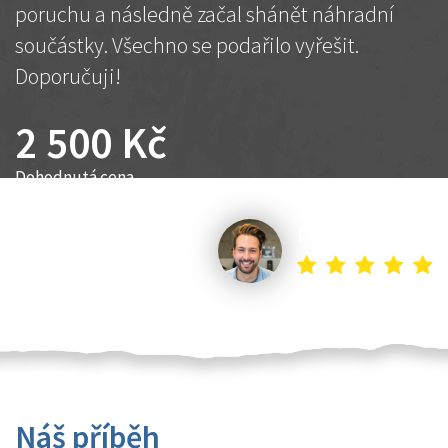
poruchu a následně začal shánět náhradní
součástky. Všechno se podařilo vyřešit.
Doporučuji!
2 500 Kč
Dohodnutá cena
Petr K.
Náš příběh