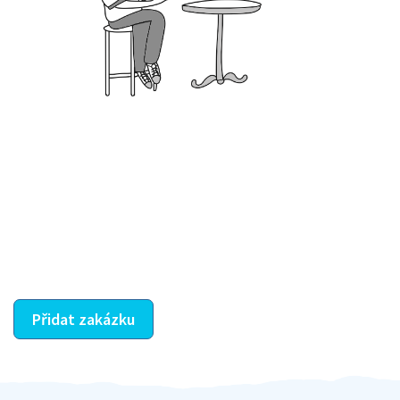
Krok III. - Hodnocení
Vybraný šikula vaše zadání po domluvě a v souladu s
jeho nabídkou vyřeší. Po splnění úkolu mu náleží
dohodnutá odměna. Zda proběhlo vše jak mělo, se
ostatní dozví z vašeho vzájemného hodnocení. A
máte vyřešeno :-)
Přidat zakázku