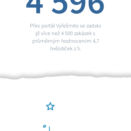
4 596
Přes portál Vyřešmito se zadalo
již více než 4 500 zakázek s
průměrným hodnocením 4,7
hvězdiček z 5.
Ověření šikulové
Odměna po práci