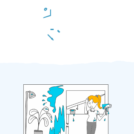
Odměna po práci
Za 2 minuty