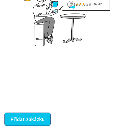
Krok III. - Hodnocení
Vybraný šikula vaše zadání po domluvě a v souladu s
jeho nabídkou vyřeší. Po splnění úkolu mu náleží
dohodnutá odměna. Zda proběhlo vše jak mělo, se
ostatní dozví z vašeho vzájemného hodnocení. A
máte vyřešeno :-)
Přidat zakázku