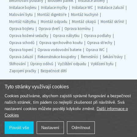
Betonování podlahy
Broušení parket
Instalace antény
Instalace bojleru
Instalace myčky
Instalace WC
Instalace žaluzií
Malování bytu
Montáž digestoře
Montáž kuchyně
Montáž nábytku
Montáž odpadu
Montáž okapů
Montáž skříně
Oprava bojleru
Oprava dveří
Oprava komínu
Oprava kožené sedačky
Oprava nábytku
Oprava podlahy
Oprava schodů
Oprava sprchového koutu
Oprava střechy
Oprava topení
Oprava vodovodní baterie
Oprava WC
Oprava žaluzií
Rekonstrukce koupelny
Řemeslníci
Sekání trávy
Stěhování
Úpravy oděvů
Vyčištění odpadu
Vyklízení bytu
Zapojení pračky
Bezpečnost dětí
Tyto stránky využívají cookies
Cookies používáme, abychom zajistili správné fungování a bezpečnost
Součást skupiny
našich stránek, tím pádem co nejlepší zkušenost při návštěvě. Svá
nastavení cookies můžete později kdykoliv změnit.
Další informace o
Cookies
Povolit vše
Nastavení
Odmítnout