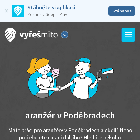
Stáhněte si aplikaci
Stáhnout
Zdarma v Google Play
aranžér v Poděbradech
Máte práci pro aranžéry v Poděbradech a okolí? Nebo
potřebujete cokoli dalšího? Hledáte někoho