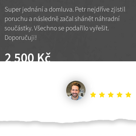
Super jednání a domluva. Petr nejdříve zjistil
poruchu a následně začal shánět náhradní
součástky. Všechno se podařilo vyřešit.
Doporučuji!
2 500 Kč
Dohodnutá cena
Petr K.