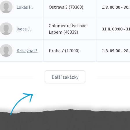
Lukas H.
Ostrava 3 (70300)
1.8. 00:00 - 30
Chlumec u Ústí nad
Iveta J.
31.8. 08:00 - 3
Labem (40339)
Kristýna P.
Praha 7 (17000)
1.8. 09:00 - 28
Další zakázky