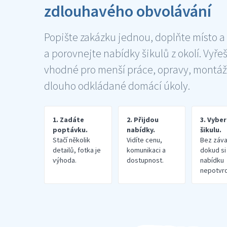
zdlouhavého obvolávání
Popište zakázku jednou, doplňte místo a
a porovnejte nabídky šikulů z okolí. Vyře
vhodné pro menší práce, opravy, montáž
dlouho odkládané domácí úkoly.
1. Zadáte
2. Přijdou
3. Vybe
poptávku.
nabídky.
šikulu.
Stačí několik
Vidíte cenu,
Bez záva
detailů, fotka je
komunikaci a
dokud si
výhoda.
dostupnost.
nabídku
nepotvrd