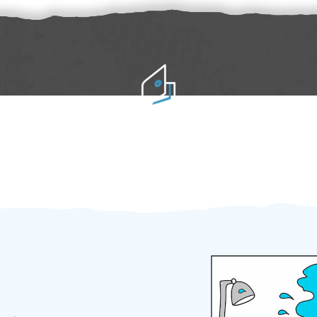
Práci hradíte po výkonu na místě
Odměna po práci