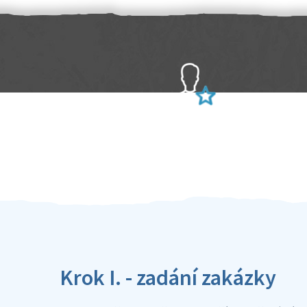
Sami hodnotíte schopnosti šikulů
Ověření šikulové
Krok I. - zadání zakázky