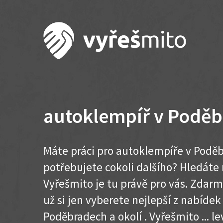
autoklempíř v Podě
Máte práci pro autoklempíře v Poděb
potřebujete cokoli dalšího? Hledát
Vyřešmito je tu právě pro vás. Zdar
už si jen vyberete nejlepší z nabídek
Poděbradech a okolí . Vyřešmito ... lev