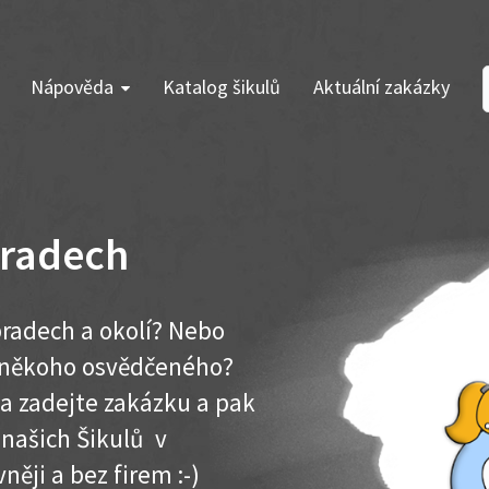
Nápověda
Katalog šikulů
Aktuální zakázky
bradech
radech a okolí? Nebo
e někoho osvědčeného?
ma zadejte zakázku a pak
 našich Šikulů v
něji a bez firem :-)