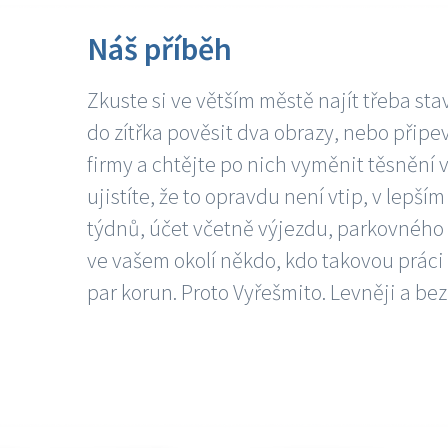
Náš příběh
Zkuste si ve větším městě najít třeba sta
do zítřka pověsit dva obrazy, nebo připev
firmy a chtějte po nich vyměnit těsnění v
ujistíte, že to opravdu není vtip, v lepš
týdnů, účet včetně výjezdu, parkovného a
ve vašem okolí někdo, kdo takovou práci
par korun. Proto Vyřešmito. Levněji a bez