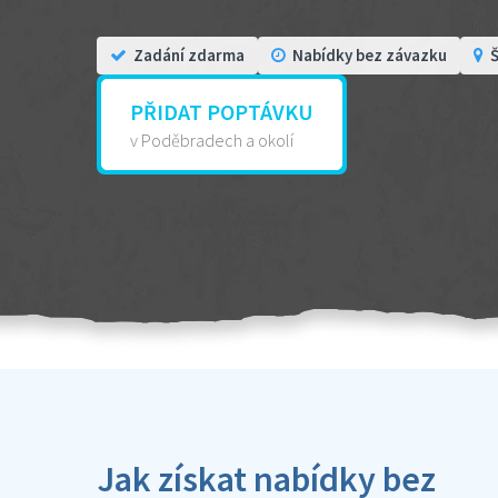
Zadání zdarma
Nabídky bez závazku
Š
PŘIDAT POPTÁVKU
v Poděbradech a okolí
Jak získat nabídky bez