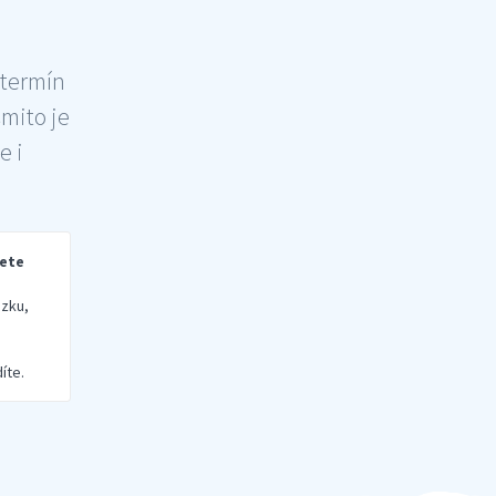
 termín
šmito je
e i
rete
zku,
íte.