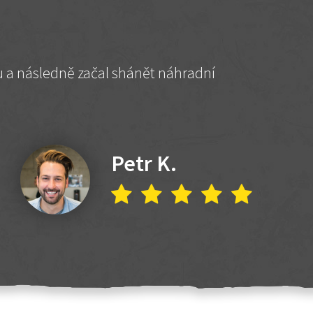
hu a následně začal shánět náhradní
Petr K.