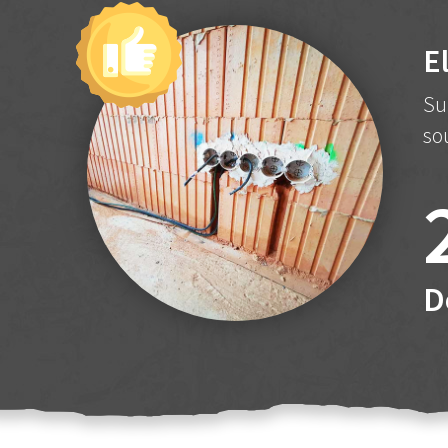
E
Su
so
D