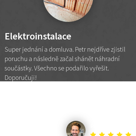
Elektroinstalace
Super jednání a domluva. Petr nejdříve zjistil
poruchu a následně začal shánět náhradní
součástky. Všechno se podařilo vyřešit.
Doporučuji!
2 500 Kč
Dohodnutá cena
Petr K.