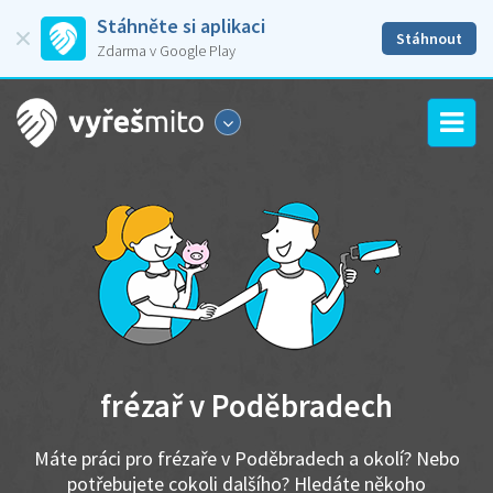
Stáhněte si aplikaci
Stáhnout
Zdarma v Google Play
frézař v Poděbradech
Máte práci pro frézaře v Poděbradech a okolí? Nebo
potřebujete cokoli dalšího? Hledáte někoho