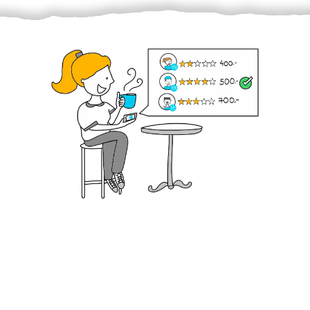
Krok III. - Hodnocení
Vybraný šikula vaše zadání po domluvě a v souladu s
jeho nabídkou vyřeší. Po splnění úkolu mu náleží
dohodnutá odměna. Zda proběhlo vše jak mělo, se