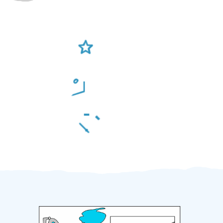
Ověření šikulové
Odměna po práci
Za 2 minuty