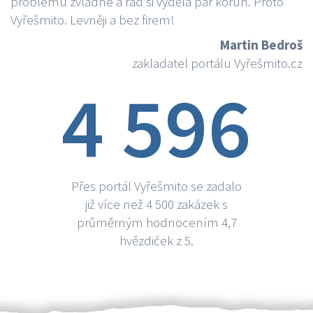
problému zvládne a rád si vydělá par korun. Proto
Vyřešmito. Levněji a bez firem!
Martin Bedroš
zakladatel portálu Vyřešmito.cz
4 596
Přes portál Vyřešmito se zadalo
již více než 4 500 zakázek s
průměrným hodnocením 4,7
hvězdiček z 5.