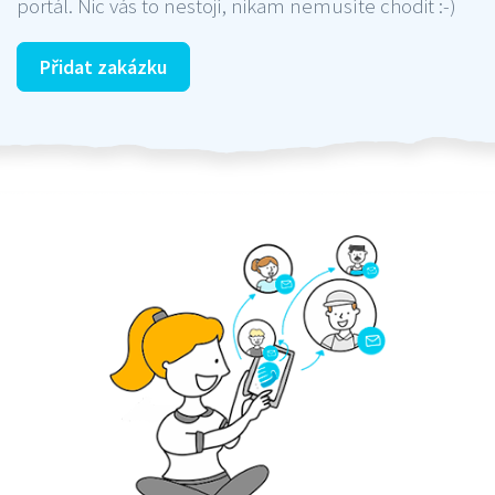
portál. Nic vás to nestojí, nikam nemusíte chodit :-)
Přidat zakázku