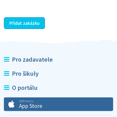
ostatní dozví z vašeho vzájemného hodnocení. A
máte vyřešeno :-)
Přidat zakázku
Pro zadavatele
Pro šikuly
O portálu
Stáhnout v
App Store