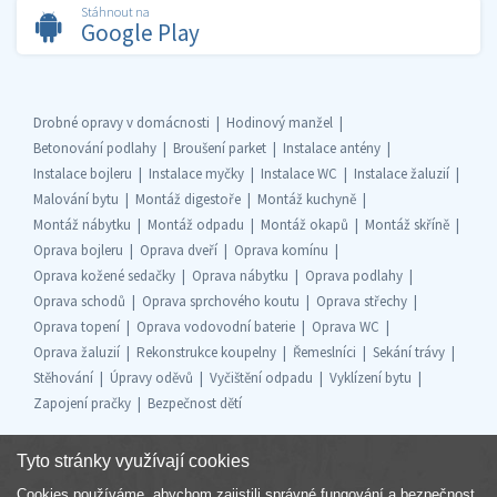
Stáhnout na
Google Play
Drobné opravy v domácnosti
Hodinový manžel
Betonování podlahy
Broušení parket
Instalace antény
Instalace bojleru
Instalace myčky
Instalace WC
Instalace žaluzií
Malování bytu
Montáž digestoře
Montáž kuchyně
Montáž nábytku
Montáž odpadu
Montáž okapů
Montáž skříně
Oprava bojleru
Oprava dveří
Oprava komínu
Oprava kožené sedačky
Oprava nábytku
Oprava podlahy
Oprava schodů
Oprava sprchového koutu
Oprava střechy
Oprava topení
Oprava vodovodní baterie
Oprava WC
Oprava žaluzií
Rekonstrukce koupelny
Řemeslníci
Sekání trávy
Stěhování
Úpravy oděvů
Vyčištění odpadu
Vyklízení bytu
Zapojení pračky
Bezpečnost dětí
Tyto stránky využívají cookies
Cookies používáme, abychom zajistili správné fungování a bezpečnost