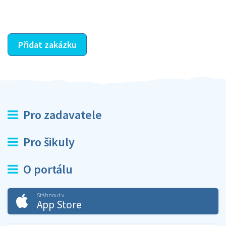
ostatní dozví z vašeho vzájemného hodnocení. A
máte vyřešeno :-)
Přidat zakázku
Pro zadavatele
Pro šikuly
O portálu
Stáhnout v
App Store