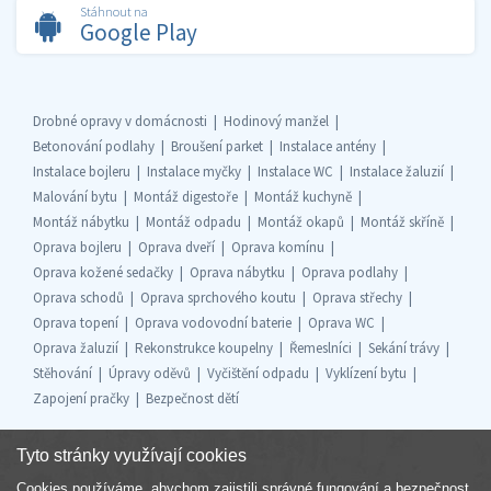
Stáhnout na
Google Play
Drobné opravy v domácnosti
Hodinový manžel
Betonování podlahy
Broušení parket
Instalace antény
Instalace bojleru
Instalace myčky
Instalace WC
Instalace žaluzií
Malování bytu
Montáž digestoře
Montáž kuchyně
Montáž nábytku
Montáž odpadu
Montáž okapů
Montáž skříně
Oprava bojleru
Oprava dveří
Oprava komínu
Oprava kožené sedačky
Oprava nábytku
Oprava podlahy
Oprava schodů
Oprava sprchového koutu
Oprava střechy
Oprava topení
Oprava vodovodní baterie
Oprava WC
Oprava žaluzií
Rekonstrukce koupelny
Řemeslníci
Sekání trávy
Stěhování
Úpravy oděvů
Vyčištění odpadu
Vyklízení bytu
Zapojení pračky
Bezpečnost dětí
Tyto stránky využívají cookies
Cookies používáme, abychom zajistili správné fungování a bezpečnost