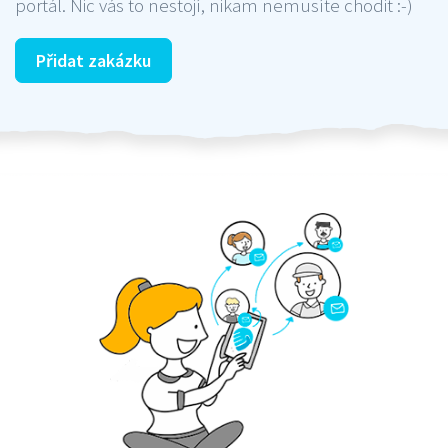
portál. Nic vás to nestojí, nikam nemusíte chodit :-)
Přidat zakázku