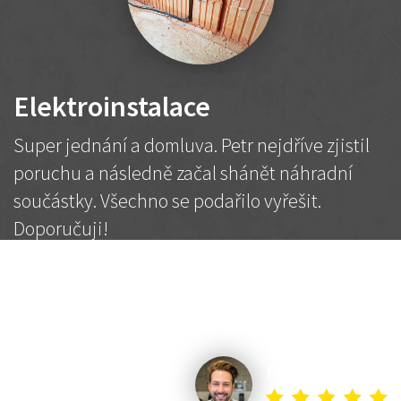
Elektroinstalace
Super jednání a domluva. Petr nejdříve zjistil
poruchu a následně začal shánět náhradní
součástky. Všechno se podařilo vyřešit.
Doporučuji!
2 500 Kč
Dohodnutá cena
Petr K.