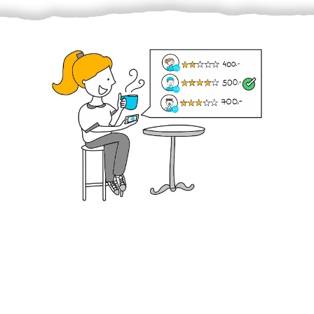
Krok III. - Hodnocení
Vybraný šikula vaše zadání po domluvě a v souladu s
jeho nabídkou vyřeší. Po splnění úkolu mu náleží
dohodnutá odměna. Zda proběhlo vše jak mělo, se