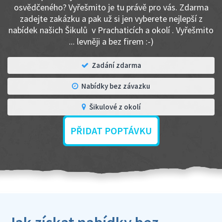
osvědčeného? Vyřešmito je tu právě pro vás. Zdarma
zadejte zakázku a pak už si jen vyberete nejlepší z
nabídek našich Šikulů v Prachaticích a okolí . Vyřešmito
... levněji a bez firem :-)
Zadání zdarma
Nabídky bez závazku
Šikulové z okolí
PŘIDAT POPTÁVKU