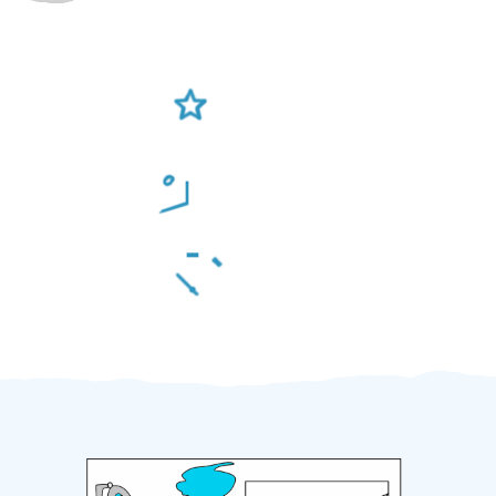
Ověření šikulové
Odměna po práci
Za 2 minuty