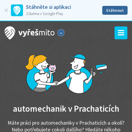
Stáhněte si aplikaci
Stáhnout
Zdarma v Google Play
automechanik v Prachaticích
Máte práci pro automechaniky v Prachaticích a okolí?
Nebo potřebujete cokoli dalšího? Hledáte někoho