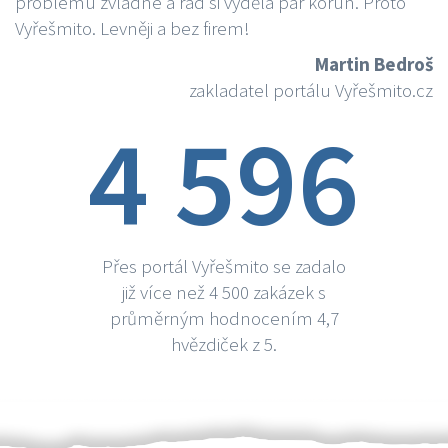
problému zvládne a rád si vydělá par korun. Proto
Vyřešmito. Levněji a bez firem!
Martin Bedroš
zakladatel portálu Vyřešmito.cz
4 596
Přes portál Vyřešmito se zadalo
již více než 4 500 zakázek s
průměrným hodnocením 4,7
hvězdiček z 5.