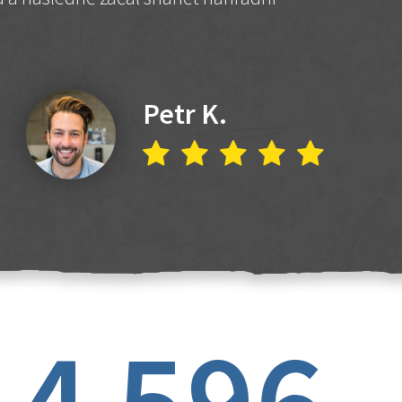
Petr K.
4 596