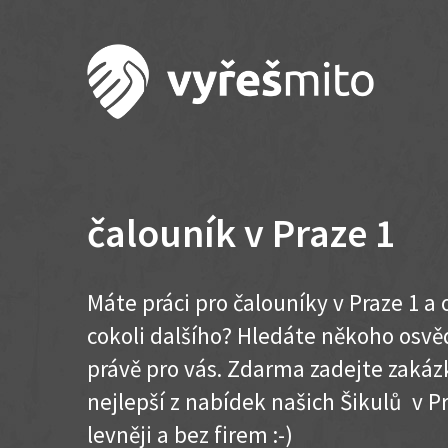
čalouník v Praze 1
Máte práci pro čalouníky v Praze 1 a
cokoli dalšího? Hledáte někoho osvě
právě pro vás. Zdarma zadejte zakázk
nejlepší z nabídek našich Šikulů v Pra
levněji a bez firem :-)