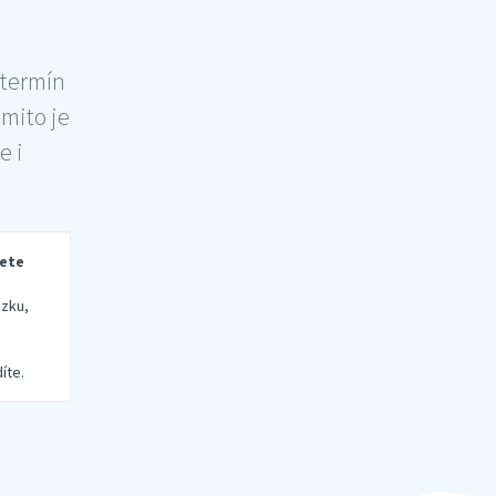
 termín
šmito je
e i
rete
zku,
íte.