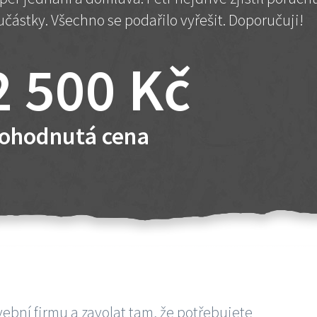
učástky. Všechno se podařilo vyřešit. Doporučuji!
2 500 Kč
ohodnutá cena
vební firmu a zavolat tam, že potřebujete