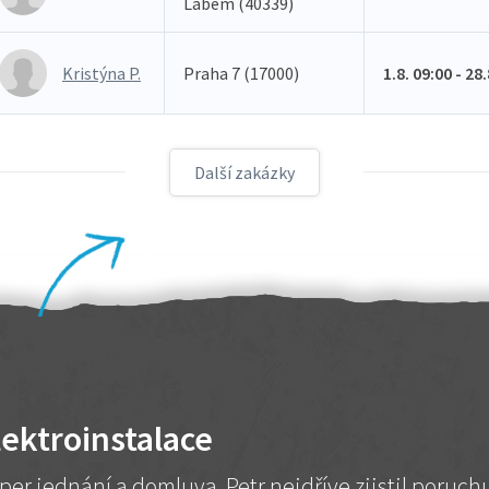
Labem (40339)
Kristýna P.
Praha 7 (17000)
1.8. 09:00 - 28
Další zakázky
lektroinstalace
per jednání a domluva. Petr nejdříve zjistil poruc