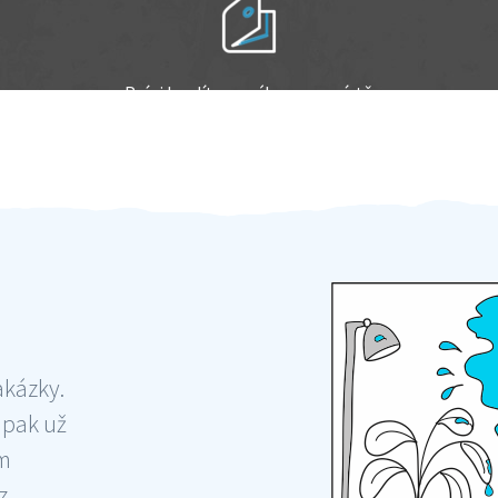
Práci hradíte po výkonu na místě
Odměna po práci
akázky.
 pak už
ám
 ,