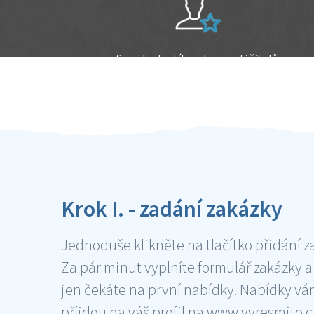
Sami hodnotíte schopnosti šikulů
Ověření šikulové
Krok I. - zadání zakázky
Jednoduše klikněte na tlačítko přidání z
Za pár minut vyplníte formulář zakázky a
jen čekáte na první nabídky. Nabídky v
příjdou na váš profil na www.vyresmito.cz