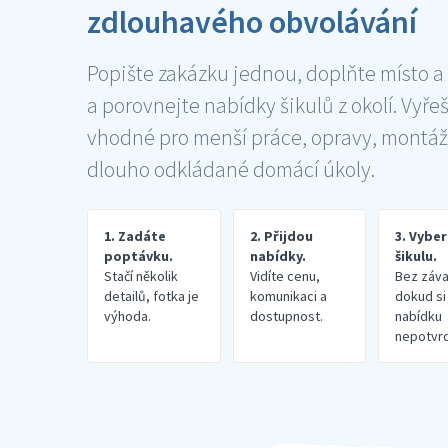
zdlouhavého obvolávání
Popište zakázku jednou, doplňte místo a
a porovnejte nabídky šikulů z okolí. Vyře
vhodné pro menší práce, opravy, montáž
dlouho odkládané domácí úkoly.
1. Zadáte
2. Přijdou
3. Vybe
poptávku.
nabídky.
šikulu.
Stačí několik
Vidíte cenu,
Bez záva
detailů, fotka je
komunikaci a
dokud si
výhoda.
dostupnost.
nabídku
nepotvrd