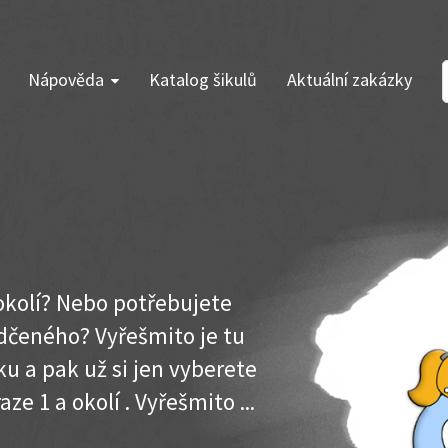
Nápověda
Katalog šikulů
Aktuální zakázky
 okolí? Nebo potřebujete
dčeného? Vyřešmito je tu
u a pak už si jen vyberete
ze 1 a okolí . Vyřešmito ...