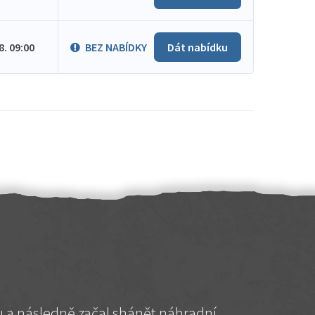
.8. 09:00
BEZ NABÍDKY
Dát nabídku
hu a následně začal shánět náhradní