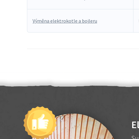
Výměna elektrokotle a bojleru
E
Su