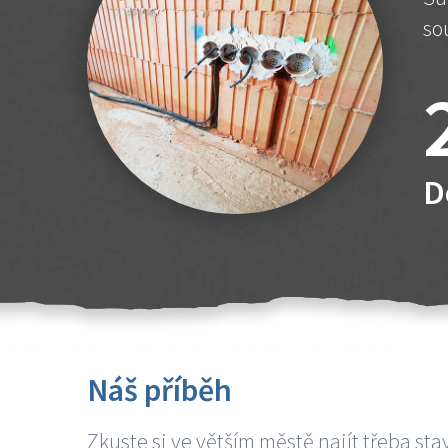
so
D
Náš příběh
Zkuste si ve větším městě najít třeba sta