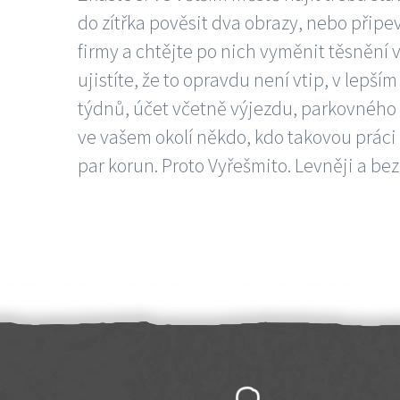
do zítřka pověsit dva obrazy, nebo připev
firmy a chtějte po nich vyměnit těsnění v
ujistíte, že to opravdu není vtip, v lepš
týdnů, účet včetně výjezdu, parkovného a
ve vašem okolí někdo, kdo takovou práci
par korun. Proto Vyřešmito. Levněji a bez