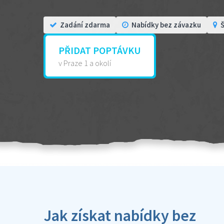
Zadání zdarma
Nabídky bez závazku
Š
PŘIDAT POPTÁVKU
v Praze 1 a okolí
Jak získat nabídky bez