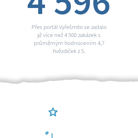
4 596
Přes portál Vyřešmito se zadalo
již více než 4 500 zakázek s
průměrným hodnocením 4,7
hvězdiček z 5.
Ověření šikulové
Odměna po práci