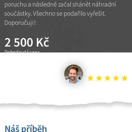
poruchu a následně začal shánět náhradní
součástky. Všechno se podařilo vyřešit.
Doporučuji!
2 500 Kč
Dohodnutá cena
Petr K.
Náš příběh