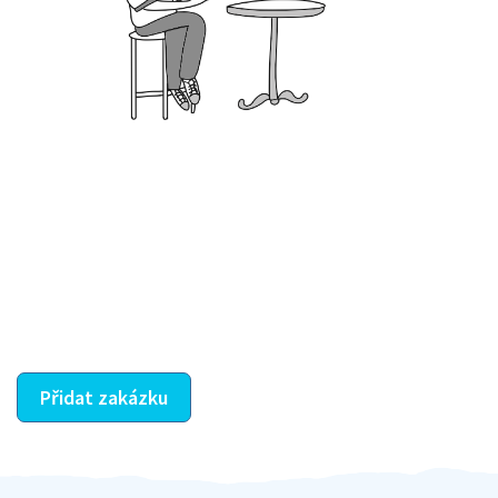
Krok III. - Hodnocení
Vybraný šikula vaše zadání po domluvě a v souladu s
jeho nabídkou vyřeší. Po splnění úkolu mu náleží
dohodnutá odměna. Zda proběhlo vše jak mělo, se
ostatní dozví z vašeho vzájemného hodnocení. A
máte vyřešeno :-)
Přidat zakázku