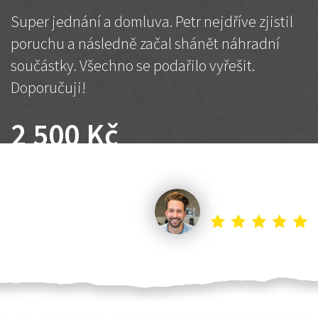
Super jednání a domluva. Petr nejdříve zjistil
poruchu a následně začal shánět náhradní
součástky. Všechno se podařilo vyřešit.
Doporučuji!
2 500 Kč
Dohodnutá cena
Petr K.