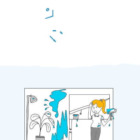
Odměna po práci
Za 2 minuty