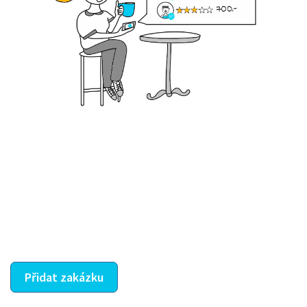
Krok III. - Hodnocení
Vybraný šikula vaše zadání po domluvě a v souladu s
jeho nabídkou vyřeší. Po splnění úkolu mu náleží
dohodnutá odměna. Zda proběhlo vše jak mělo, se
ostatní dozví z vašeho vzájemného hodnocení. A
máte vyřešeno :-)
Přidat zakázku