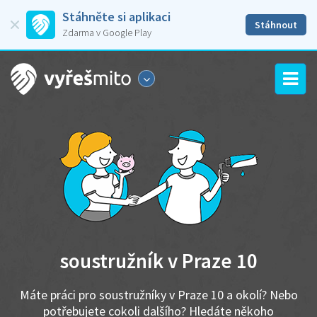
Stáhněte si aplikaci
Stáhnout
Zdarma v Google Play
soustružník v Praze 10
Máte práci pro soustružníky v Praze 10 a okolí? Nebo
potřebujete cokoli dalšího? Hledáte někoho