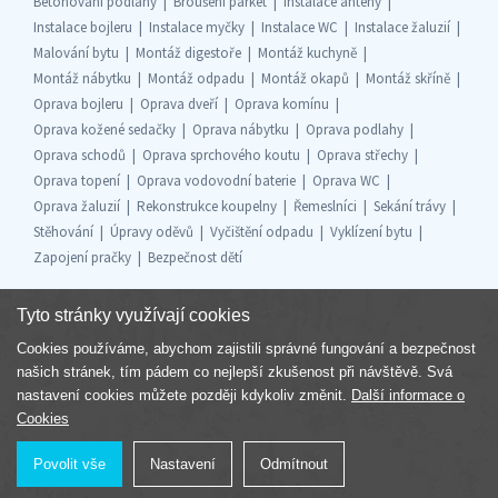
Betonování podlahy
Broušení parket
Instalace antény
Instalace bojleru
Instalace myčky
Instalace WC
Instalace žaluzií
Malování bytu
Montáž digestoře
Montáž kuchyně
Montáž nábytku
Montáž odpadu
Montáž okapů
Montáž skříně
Oprava bojleru
Oprava dveří
Oprava komínu
Oprava kožené sedačky
Oprava nábytku
Oprava podlahy
Oprava schodů
Oprava sprchového koutu
Oprava střechy
Oprava topení
Oprava vodovodní baterie
Oprava WC
Oprava žaluzií
Rekonstrukce koupelny
Řemeslníci
Sekání trávy
Stěhování
Úpravy oděvů
Vyčištění odpadu
Vyklízení bytu
Zapojení pračky
Bezpečnost dětí
Tyto stránky využívají cookies
Cookies používáme, abychom zajistili správné fungování a bezpečnost
Součást skupiny
našich stránek, tím pádem co nejlepší zkušenost při návštěvě. Svá
nastavení cookies můžete později kdykoliv změnit.
Další informace o
Cookies
Povolit vše
Nastavení
Odmítnout