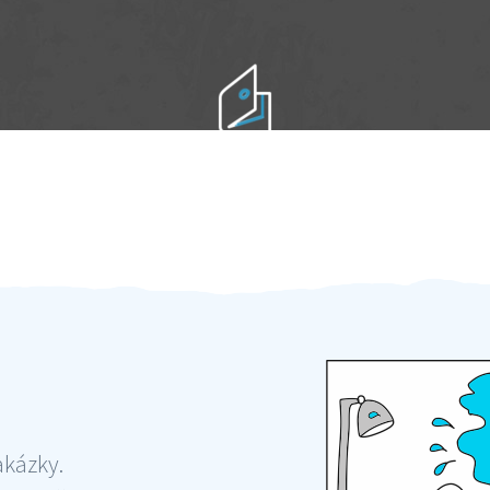
Práci hradíte po výkonu na místě
Odměna po práci
akázky.