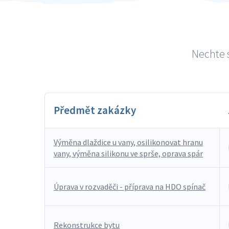
Nechte s
Předmět zakázky
Výměna dlaždice u vany, osilikonovat hranu
vany, výměna silikonu ve sprše, oprava spár
Úprava v rozvaděči - příprava na HDO spínač
Rekonstrukce bytu