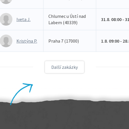
Chlumec u Ústí nad
Iveta J.
31.8. 08:00 - 3
Labem (40339)
Kristýna P.
Praha 7 (17000)
1.8. 09:00 - 28
Další zakázky