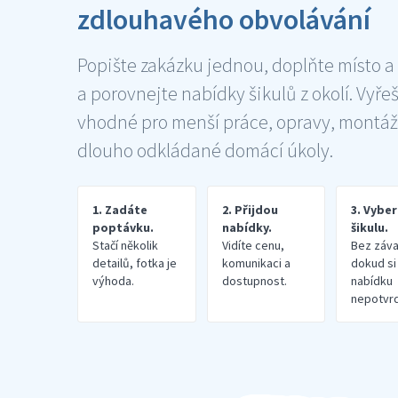
zdlouhavého obvolávání
Popište zakázku jednou, doplňte místo a
a porovnejte nabídky šikulů z okolí. Vyře
vhodné pro menší práce, opravy, montáž
dlouho odkládané domácí úkoly.
1. Zadáte
2. Přijdou
3. Vybe
poptávku.
nabídky.
šikulu.
Stačí několik
Vidíte cenu,
Bez záva
detailů, fotka je
komunikaci a
dokud si
výhoda.
dostupnost.
nabídku
nepotvrd