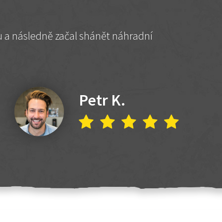
hu a následně začal shánět náhradní
Petr K.