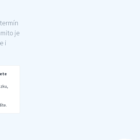
 termín
šmito je
e i
rete
zku,
íte.