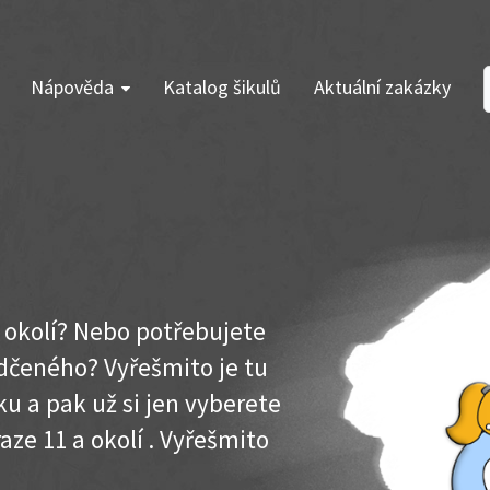
Nápověda
Katalog šikulů
Aktuální zakázky
a okolí? Nebo potřebujete
dčeného? Vyřešmito je tu
u a pak už si jen vyberete
aze 11 a okolí . Vyřešmito