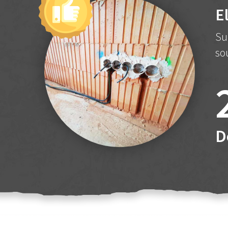
E
Su
so
D