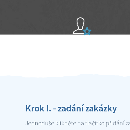
Sami hodnotíte schopnosti šikulů
Ověření šikulové
Krok I. - zadání zakázky
Jednoduše klikněte na tlačítko přidání z