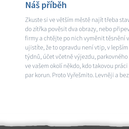
Náš příběh
Zkuste si ve větším městě najít třeba sta
do zítřka pověsit dva obrazy, nebo připev
firmy a chtějte po nich vyměnit těsnění v
ujistíte, že to opravdu není vtip, v lepš
týdnů, účet včetně výjezdu, parkovného a
ve vašem okolí někdo, kdo takovou práci
par korun. Proto Vyřešmito. Levněji a bez