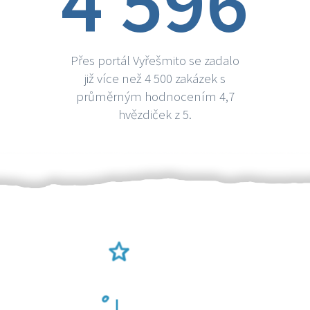
4 596
Přes portál Vyřešmito se zadalo
již více než 4 500 zakázek s
průměrným hodnocením 4,7
hvězdiček z 5.
Ověření šikulové
Odměna po práci