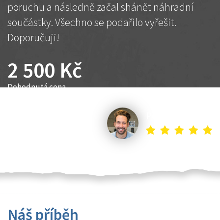
poruchu a následně začal shánět náhradní
součástky. Všechno se podařilo vyřešit.
Doporučuji!
2 500 Kč
Dohodnutá cena
Petr K.
Náš příběh