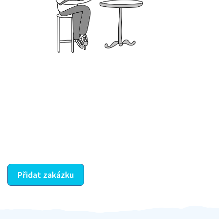
Krok III. - Hodnocení
Vybraný šikula vaše zadání po domluvě a v souladu s
jeho nabídkou vyřeší. Po splnění úkolu mu náleží
dohodnutá odměna. Zda proběhlo vše jak mělo, se
ostatní dozví z vašeho vzájemného hodnocení. A
máte vyřešeno :-)
Přidat zakázku