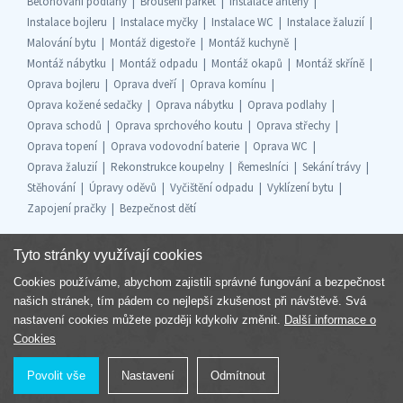
Betonování podlahy
Broušení parket
Instalace antény
Instalace bojleru
Instalace myčky
Instalace WC
Instalace žaluzií
Malování bytu
Montáž digestoře
Montáž kuchyně
Montáž nábytku
Montáž odpadu
Montáž okapů
Montáž skříně
Oprava bojleru
Oprava dveří
Oprava komínu
Oprava kožené sedačky
Oprava nábytku
Oprava podlahy
Oprava schodů
Oprava sprchového koutu
Oprava střechy
Oprava topení
Oprava vodovodní baterie
Oprava WC
Oprava žaluzií
Rekonstrukce koupelny
Řemeslníci
Sekání trávy
Stěhování
Úpravy oděvů
Vyčištění odpadu
Vyklízení bytu
Zapojení pračky
Bezpečnost dětí
Tyto stránky využívají cookies
Cookies používáme, abychom zajistili správné fungování a bezpečnost
Součást skupiny
našich stránek, tím pádem co nejlepší zkušenost při návštěvě. Svá
nastavení cookies můžete později kdykoliv změnit.
Další informace o
Cookies
Povolit vše
Nastavení
Odmítnout