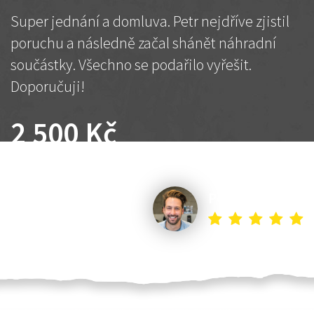
Super jednání a domluva. Petr nejdříve zjistil
poruchu a následně začal shánět náhradní
součástky. Všechno se podařilo vyřešit.
Doporučuji!
2 500 Kč
Dohodnutá cena
Petr K.