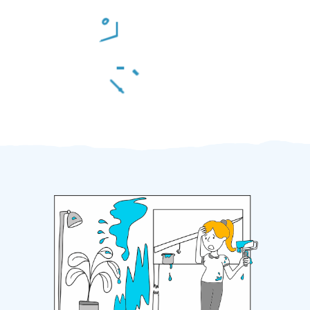
Odměna po práci
Za 2 minuty