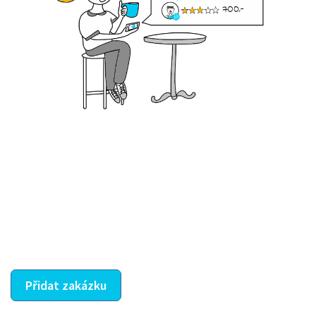
Krok III. - Hodnocení
Vybraný šikula vaše zadání po domluvě a v souladu s
jeho nabídkou vyřeší. Po splnění úkolu mu náleží
dohodnutá odměna. Zda proběhlo vše jak mělo, se
ostatní dozví z vašeho vzájemného hodnocení. A
máte vyřešeno :-)
Přidat zakázku