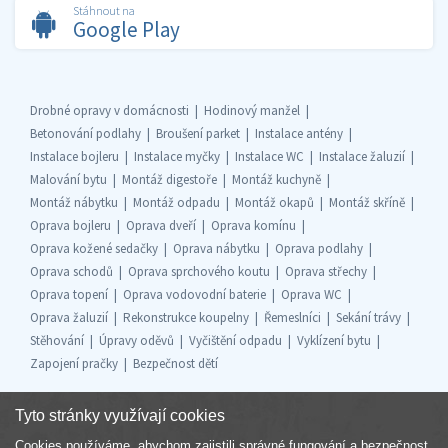
Stáhnout na
Google Play
Drobné opravy v domácnosti
Hodinový manžel
Betonování podlahy
Broušení parket
Instalace antény
Instalace bojleru
Instalace myčky
Instalace WC
Instalace žaluzií
Malování bytu
Montáž digestoře
Montáž kuchyně
Montáž nábytku
Montáž odpadu
Montáž okapů
Montáž skříně
Oprava bojleru
Oprava dveří
Oprava komínu
Oprava kožené sedačky
Oprava nábytku
Oprava podlahy
Oprava schodů
Oprava sprchového koutu
Oprava střechy
Oprava topení
Oprava vodovodní baterie
Oprava WC
Oprava žaluzií
Rekonstrukce koupelny
Řemeslníci
Sekání trávy
Stěhování
Úpravy oděvů
Vyčištění odpadu
Vyklízení bytu
Zapojení pračky
Bezpečnost dětí
Tyto stránky využívají cookies
Cookies používáme, abychom zajistili správné fungování a bezpečnost