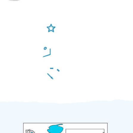
Ověření šikulové
Odměna po práci
Za 2 minuty