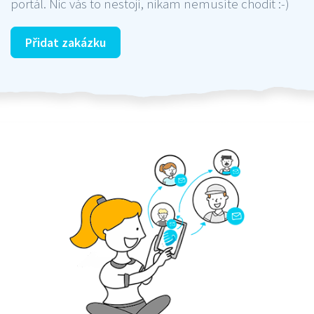
portál. Nic vás to nestojí, nikam nemusíte chodit :-)
Přidat zakázku