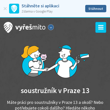
Stáhněte si aplikaci
Stáhnout
Zdarma v Google Play
soustružník v Praze 13
Máte práci pro soustružníky v Praze 13 a okolí? Nebo
potřebujete cokoli dalšího? Hledáte někoho