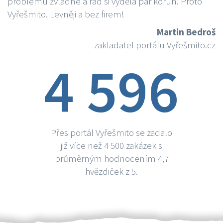
problému zvládne a rád si vydělá par korun. Proto
Vyřešmito. Levněji a bez firem!
Martin Bedroš
zakladatel portálu Vyřešmito.cz
4 596
Přes portál Vyřešmito se zadalo
již více než 4 500 zakázek s
průměrným hodnocením 4,7
hvězdiček z 5.