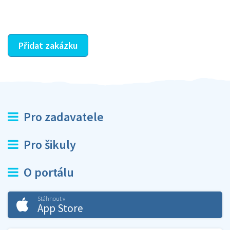
ostatní dozví z vašeho vzájemného hodnocení. A
máte vyřešeno :-)
Přidat zakázku
Pro zadavatele
Pro šikuly
O portálu
Stáhnout v
App Store