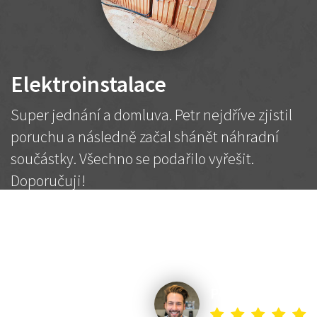
Elektroinstalace
Super jednání a domluva. Petr nejdříve zjistil
poruchu a následně začal shánět náhradní
součástky. Všechno se podařilo vyřešit.
Doporučuji!
2 500 Kč
Dohodnutá cena
Petr K.