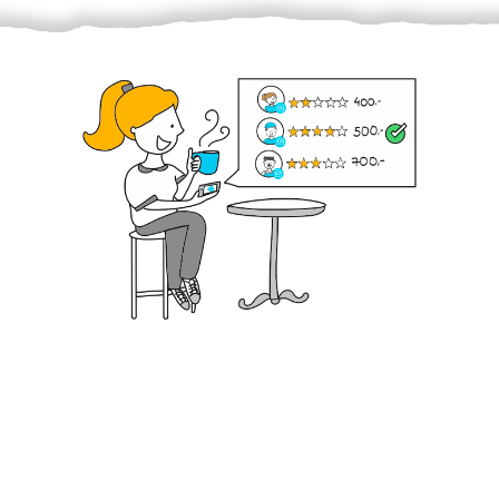
Krok III. - Hodnocení
Vybraný šikula vaše zadání po domluvě a v souladu s
jeho nabídkou vyřeší. Po splnění úkolu mu náleží
dohodnutá odměna. Zda proběhlo vše jak mělo, se