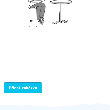
Krok III. - Hodnocení
Vybraný šikula vaše zadání po domluvě a v souladu s
jeho nabídkou vyřeší. Po splnění úkolu mu náleží
dohodnutá odměna. Zda proběhlo vše jak mělo, se
ostatní dozví z vašeho vzájemného hodnocení. A
máte vyřešeno :-)
Přidat zakázku