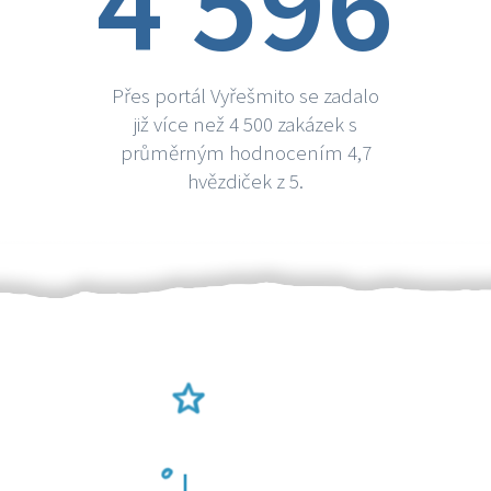
4 596
Přes portál Vyřešmito se zadalo
již více než 4 500 zakázek s
průměrným hodnocením 4,7
hvězdiček z 5.
Ověření šikulové
Odměna po práci