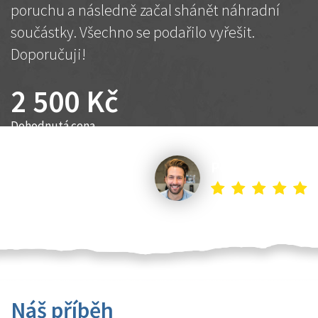
poruchu a následně začal shánět náhradní
součástky. Všechno se podařilo vyřešit.
Doporučuji!
2 500 Kč
Dohodnutá cena
Petr K.
Náš příběh