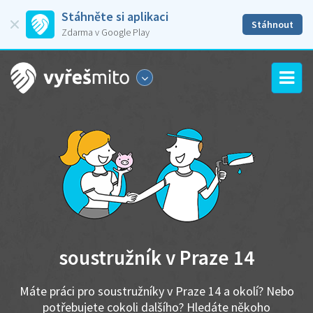
Stáhněte si aplikaci
Stáhnout
Zdarma v Google Play
soustružník v Praze 14
Máte práci pro soustružníky v Praze 14 a okolí? Nebo
potřebujete cokoli dalšího? Hledáte někoho