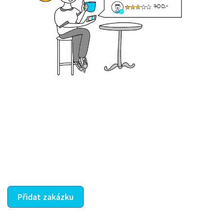
Krok III. - Hodnocení
Vybraný šikula vaše zadání po domluvě a v souladu s
jeho nabídkou vyřeší. Po splnění úkolu mu náleží
dohodnutá odměna. Zda proběhlo vše jak mělo, se
ostatní dozví z vašeho vzájemného hodnocení. A
máte vyřešeno :-)
Přidat zakázku