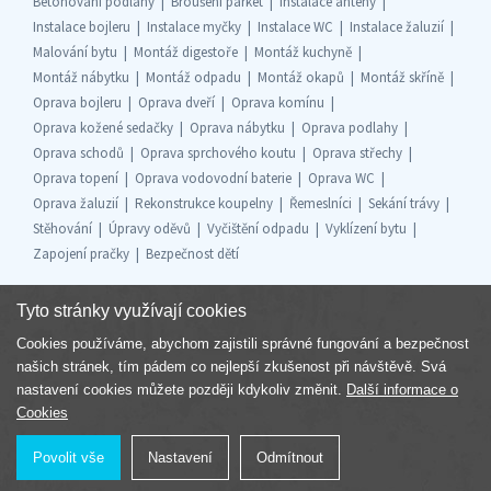
Betonování podlahy
Broušení parket
Instalace antény
Instalace bojleru
Instalace myčky
Instalace WC
Instalace žaluzií
Malování bytu
Montáž digestoře
Montáž kuchyně
Montáž nábytku
Montáž odpadu
Montáž okapů
Montáž skříně
Oprava bojleru
Oprava dveří
Oprava komínu
Oprava kožené sedačky
Oprava nábytku
Oprava podlahy
Oprava schodů
Oprava sprchového koutu
Oprava střechy
Oprava topení
Oprava vodovodní baterie
Oprava WC
Oprava žaluzií
Rekonstrukce koupelny
Řemeslníci
Sekání trávy
Stěhování
Úpravy oděvů
Vyčištění odpadu
Vyklízení bytu
Zapojení pračky
Bezpečnost dětí
Tyto stránky využívají cookies
Cookies používáme, abychom zajistili správné fungování a bezpečnost
Součást skupiny
našich stránek, tím pádem co nejlepší zkušenost při návštěvě. Svá
nastavení cookies můžete později kdykoliv změnit.
Další informace o
Cookies
Povolit vše
Nastavení
Odmítnout