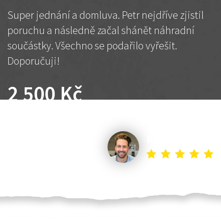
Super jednání a domluva. Petr nejdříve zjistil
poruchu a následně začal shánět náhradní
součástky. Všechno se podařilo vyřešit.
Doporučuji!
2 500 Kč
Dohodnutá cena
Petr K.