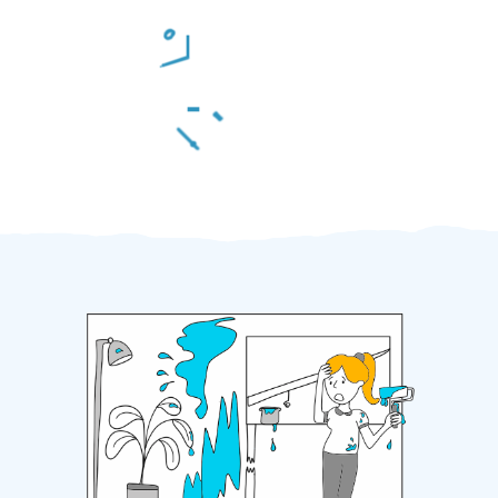
Odměna po práci
Za 2 minuty