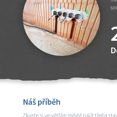
so
D
Náš příběh
Zkuste si ve větším městě najít třeba sta