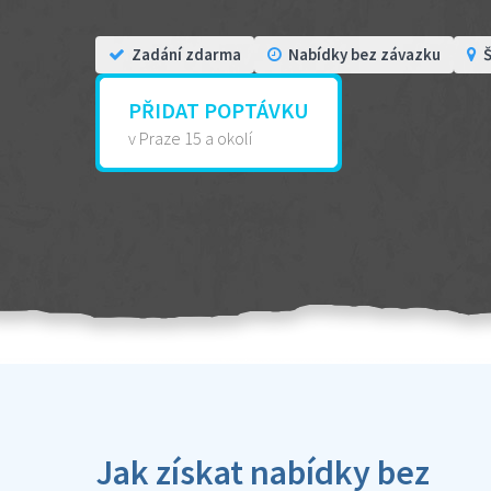
Zadání zdarma
Nabídky bez závazku
Š
PŘIDAT POPTÁVKU
v Praze 15 a okolí
Jak získat nabídky bez