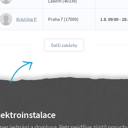
Labem (40339)
Kristýna P.
Praha 7 (17000)
1.8. 09:00 - 28
Další zakázky
lektroinstalace
per jednání a domluva. Petr nejdříve zjistil poruc