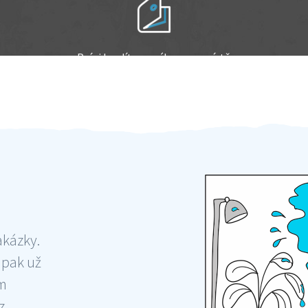
Práci hradíte po výkonu na místě
Odměna po práci
akázky.
 pak už
ám
 ,