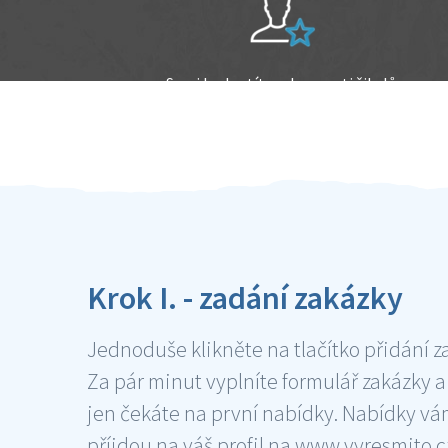
Sami hodnotíte schopnosti šikulů
Ověření šikulové
Krok I. - zadání zakázky
Jednoduše klikněte na tlačítko přidání z
Za pár minut vyplníte formulář zakázky a
jen čekáte na první nabídky. Nabídky v
příjdou na váš profil na www.vyresmito.cz