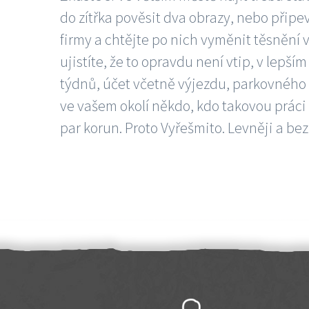
do zítřka pověsit dva obrazy, nebo připev
firmy a chtějte po nich vyměnit těsnění v
ujistíte, že to opravdu není vtip, v lepš
týdnů, účet včetně výjezdu, parkovného a
ve vašem okolí někdo, kdo takovou práci
par korun. Proto Vyřešmito. Levněji a bez