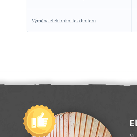
Výměna elektrokotle a bojleru
E
Su