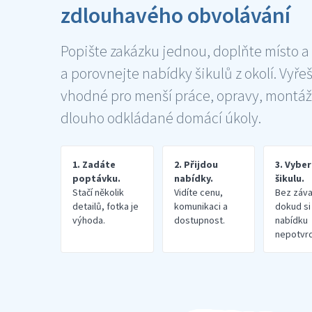
zdlouhavého obvolávání
Popište zakázku jednou, doplňte místo a
a porovnejte nabídky šikulů z okolí. Vyře
vhodné pro menší práce, opravy, montáž
dlouho odkládané domácí úkoly.
1. Zadáte
2. Přijdou
3. Vybe
poptávku.
nabídky.
šikulu.
Stačí několik
Vidíte cenu,
Bez záva
detailů, fotka je
komunikaci a
dokud si
výhoda.
dostupnost.
nabídku
nepotvrd