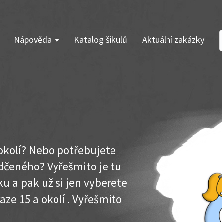
Nápověda
Katalog šikulů
Aktuální zakázky
 okolí? Nebo potřebujete
dčeného? Vyřešmito je tu
u a pak už si jen vyberete
aze 15 a okolí . Vyřešmito