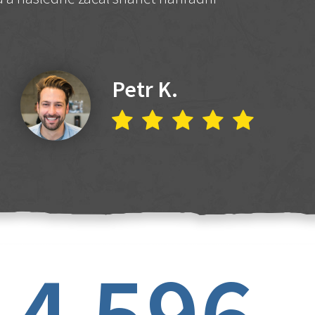
Petr K.
4 596