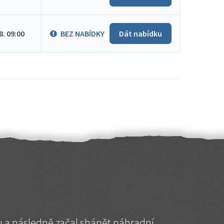
.8. 09:00
BEZ NABÍDKY
Dát nabídku
hu a následně začal shánět náhradní