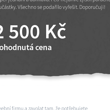
učástky. Všechno se podařilo vyřešit. Doporučuji!
2 500 Kč
ohodnutá cena
vební firmu a zavolat tam, že potřebujete