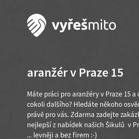
aranžér v Praze 15
Máte práci pro aranžéry v Praze 15 a
cokoli dalšího? Hledáte někoho osvě
právě pro vás. Zdarma zadejte zakázk
nejlepší z nabídek našich Šikulů v Pr
... levněji a bez firem :-)