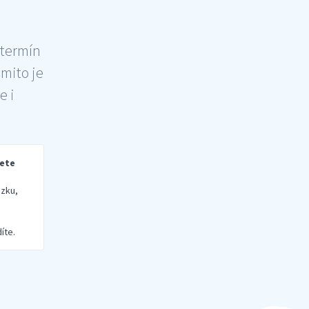
 termín
šmito je
e i
rete
zku,
íte.