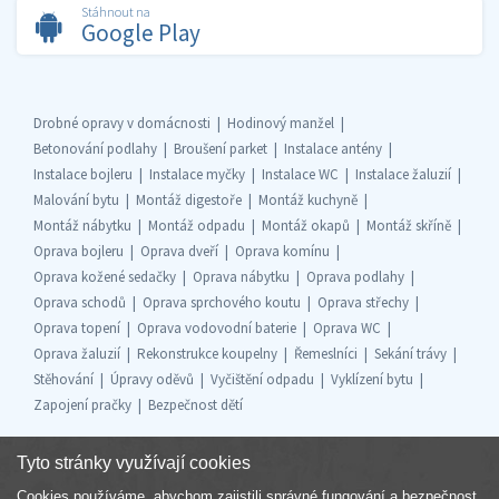
Stáhnout na
Google Play
Drobné opravy v domácnosti
Hodinový manžel
Betonování podlahy
Broušení parket
Instalace antény
Instalace bojleru
Instalace myčky
Instalace WC
Instalace žaluzií
Malování bytu
Montáž digestoře
Montáž kuchyně
Montáž nábytku
Montáž odpadu
Montáž okapů
Montáž skříně
Oprava bojleru
Oprava dveří
Oprava komínu
Oprava kožené sedačky
Oprava nábytku
Oprava podlahy
Oprava schodů
Oprava sprchového koutu
Oprava střechy
Oprava topení
Oprava vodovodní baterie
Oprava WC
Oprava žaluzií
Rekonstrukce koupelny
Řemeslníci
Sekání trávy
Stěhování
Úpravy oděvů
Vyčištění odpadu
Vyklízení bytu
Zapojení pračky
Bezpečnost dětí
Tyto stránky využívají cookies
Cookies používáme, abychom zajistili správné fungování a bezpečnost