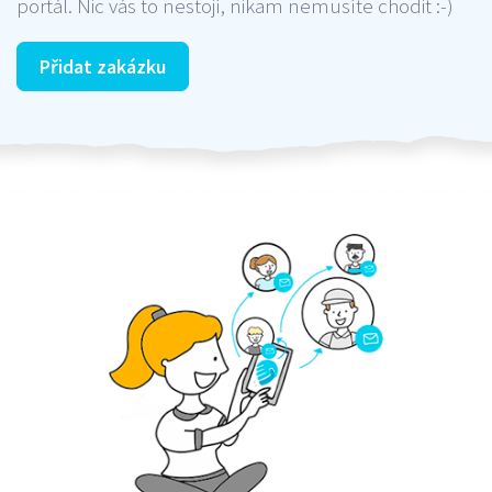
portál. Nic vás to nestojí, nikam nemusíte chodit :-)
Přidat zakázku