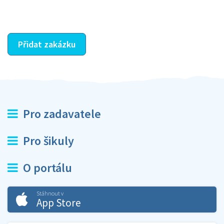
ostatní dozví z vašeho vzájemného hodnocení. A
máte vyřešeno :-)
Přidat zakázku
Pro zadavatele
Pro šikuly
O portálu
Stáhnout v
App Store