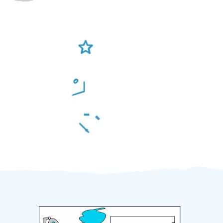
Ověření šikulové
Odměna po práci
Za 2 minuty