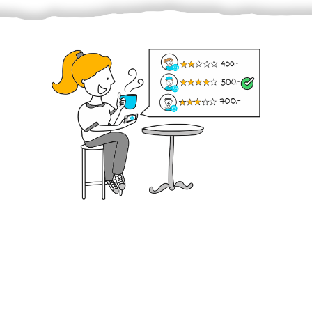
Krok III. - Hodnocení
Vybraný šikula vaše zadání po domluvě a v souladu s
jeho nabídkou vyřeší. Po splnění úkolu mu náleží
dohodnutá odměna. Zda proběhlo vše jak mělo, se