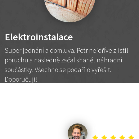
Elektroinstalace
Super jednání a domluva. Petr nejdříve zjistil
poruchu a následně začal shánět náhradní
součástky. Všechno se podařilo vyřešit.
Doporučuji!
2 500 Kč
Dohodnutá cena
Petr K.