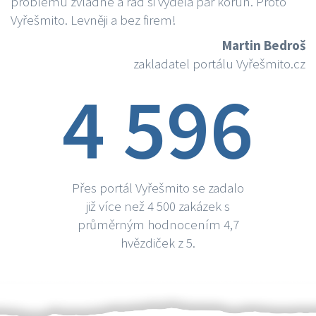
problému zvládne a rád si vydělá par korun. Proto
Vyřešmito. Levněji a bez firem!
Martin Bedroš
zakladatel portálu Vyřešmito.cz
4 596
Přes portál Vyřešmito se zadalo
již více než 4 500 zakázek s
průměrným hodnocením 4,7
hvězdiček z 5.