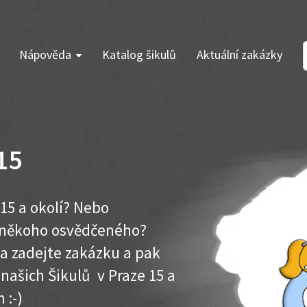
Nápověda
Katalog šikulů
Aktuální zakázky
15
15 a okolí? Nebo
e někoho osvědčeného?
ma zadejte zakázku a pak
 našich Šikulů v Praze 15 a
 :-)