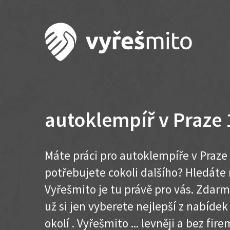
autoklempíř v Praze 
Máte práci pro autoklempíře v Praze 
potřebujete cokoli dalšího? Hledát
Vyřešmito je tu právě pro vás. Zdar
už si jen vyberete nejlepší z nabídek
okolí . Vyřešmito ... levněji a bez firem