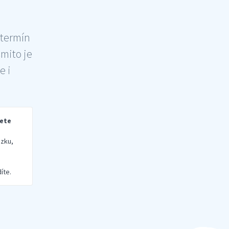
 termín
šmito je
e i
rete
zku,
íte.