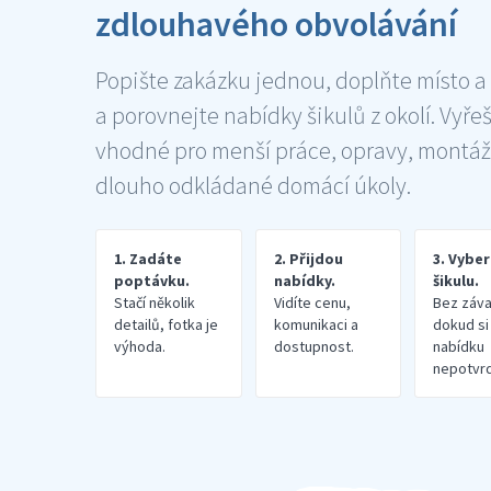
zdlouhavého obvolávání
Popište zakázku jednou, doplňte místo a
a porovnejte nabídky šikulů z okolí. Vyře
vhodné pro menší práce, opravy, montáž
dlouho odkládané domácí úkoly.
1. Zadáte
2. Přijdou
3. Vybe
poptávku.
nabídky.
šikulu.
Stačí několik
Vidíte cenu,
Bez záva
detailů, fotka je
komunikaci a
dokud si
výhoda.
dostupnost.
nabídku
nepotvrd