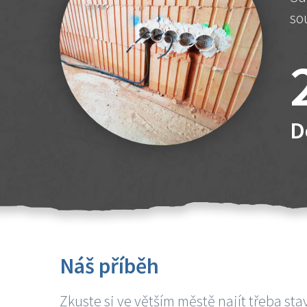
so
D
Náš příběh
Zkuste si ve větším městě najít třeba sta