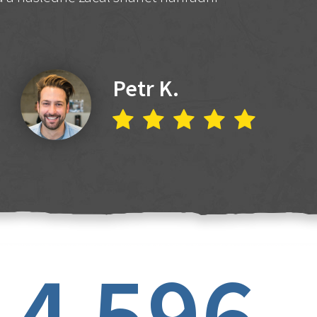
Petr K.
4 596