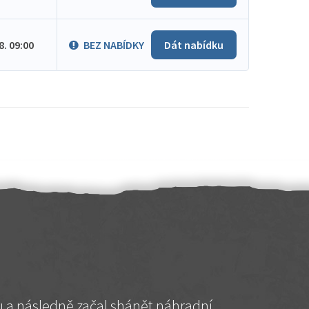
.8. 09:00
BEZ NABÍDKY
Dát nabídku
hu a následně začal shánět náhradní