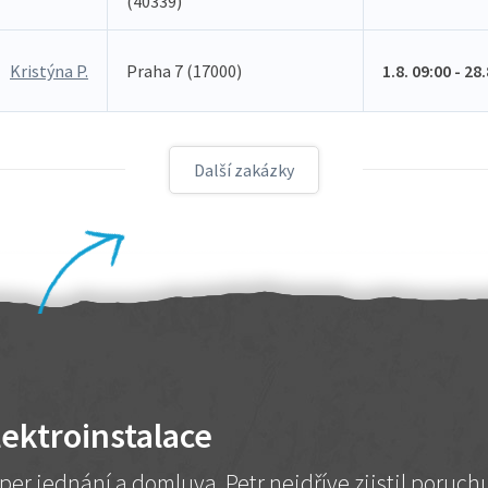
(40339)
Kristýna P.
Praha 7 (17000)
1.8. 09:00 - 28
Další zakázky
lektroinstalace
per jednání a domluva. Petr nejdříve zjistil poruc