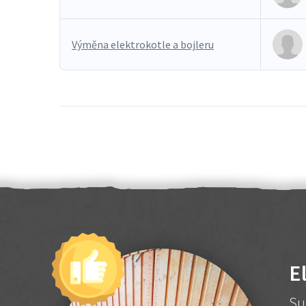
Výměna elektrokotle a bojleru
E
Su