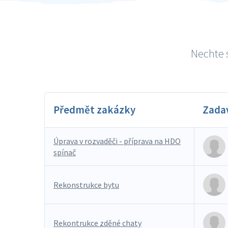
Nechte s
Předmět zakázky
Zada
Úprava v rozvaděči - příprava na HDO
spínač
Rekonstrukce bytu
Rekontrukce zděné chaty