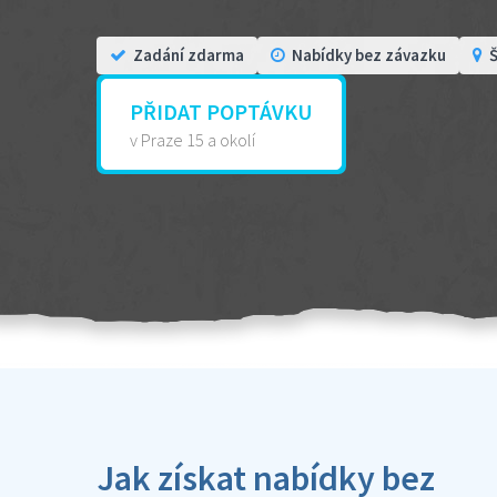
Zadání zdarma
Nabídky bez závazku
Š
PŘIDAT POPTÁVKU
v Praze 15 a okolí
Jak získat nabídky bez