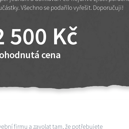
učástky. Všechno se podařilo vyřešit. Doporučuji!
2 500 Kč
ohodnutá cena
vební firmu a zavolat tam, že potřebujete