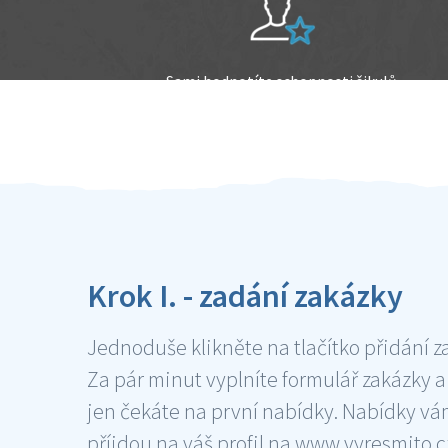
Sami hodnotíte schopnosti šikulů
Ověření šikulové
Krok I. - zadání zakázky
Jednoduše klikněte na tlačítko přidání z
Za pár minut vyplníte formulář zakázky a
jen čekáte na první nabídky. Nabídky v
příjdou na váš profil na www.vyresmito.cz