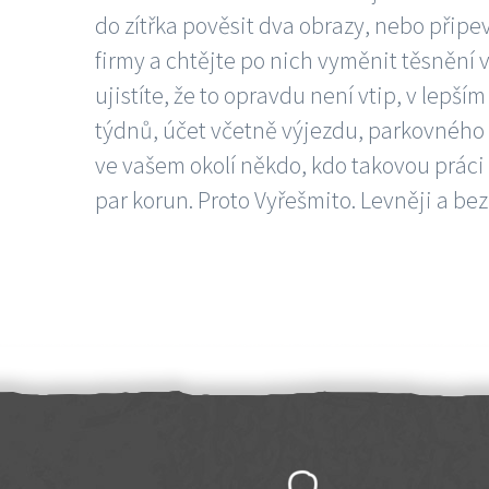
do zítřka pověsit dva obrazy, nebo připev
firmy a chtějte po nich vyměnit těsnění v
ujistíte, že to opravdu není vtip, v lepš
týdnů, účet včetně výjezdu, parkovného a
ve vašem okolí někdo, kdo takovou práci
par korun. Proto Vyřešmito. Levněji a bez