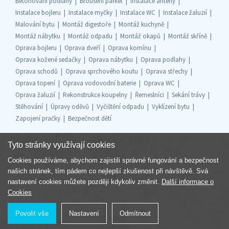
Betonování podlahy
Broušení parket
Instalace antény
Instalace bojleru
Instalace myčky
Instalace WC
Instalace žaluzií
Malování bytu
Montáž digestoře
Montáž kuchyně
Montáž nábytku
Montáž odpadu
Montáž okapů
Montáž skříně
Oprava bojleru
Oprava dveří
Oprava komínu
Oprava kožené sedačky
Oprava nábytku
Oprava podlahy
Oprava schodů
Oprava sprchového koutu
Oprava střechy
Oprava topení
Oprava vodovodní baterie
Oprava WC
Oprava žaluzií
Rekonstrukce koupelny
Řemeslníci
Sekání trávy
Stěhování
Úpravy oděvů
Vyčištění odpadu
Vyklízení bytu
Zapojení pračky
Bezpečnost dětí
Tyto stránky využívají cookies
Cookies používáme, abychom zajistili správné fungování a bezpečnost
Součást skupiny
našich stránek, tím pádem co nejlepší zkušenost při návštěvě. Svá
nastavení cookies můžete později kdykoliv změnit.
Další informace o
Cookies
Povolit vše
Nastavení
Odmítnout