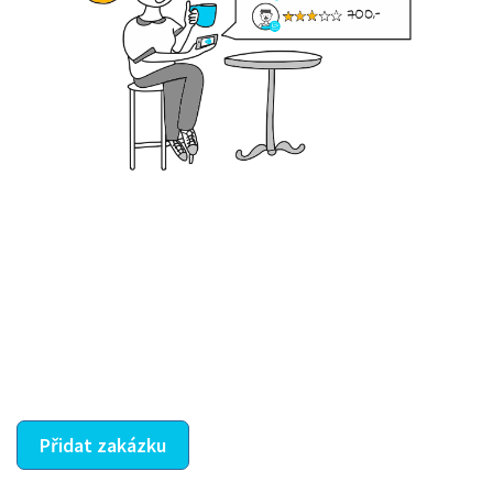
Krok III. - Hodnocení
Vybraný šikula vaše zadání po domluvě a v souladu s
jeho nabídkou vyřeší. Po splnění úkolu mu náleží
dohodnutá odměna. Zda proběhlo vše jak mělo, se
ostatní dozví z vašeho vzájemného hodnocení. A
máte vyřešeno :-)
Přidat zakázku