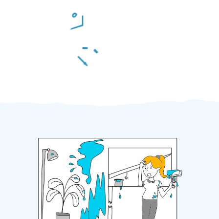
Odměna po práci
Za 2 minuty