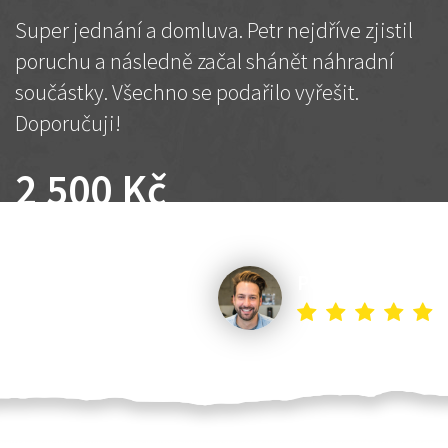
Super jednání a domluva. Petr nejdříve zjistil
poruchu a následně začal shánět náhradní
součástky. Všechno se podařilo vyřešit.
Doporučuji!
2 500 Kč
Dohodnutá cena
Petr K.