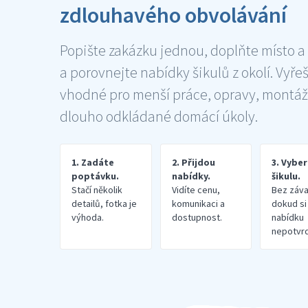
zdlouhavého obvolávání
Popište zakázku jednou, doplňte místo a
a porovnejte nabídky šikulů z okolí. Vyře
vhodné pro menší práce, opravy, montáž
dlouho odkládané domácí úkoly.
1. Zadáte
2. Přijdou
3. Vybe
poptávku.
nabídky.
šikulu.
Stačí několik
Vidíte cenu,
Bez záva
detailů, fotka je
komunikaci a
dokud si
výhoda.
dostupnost.
nabídku
nepotvrd