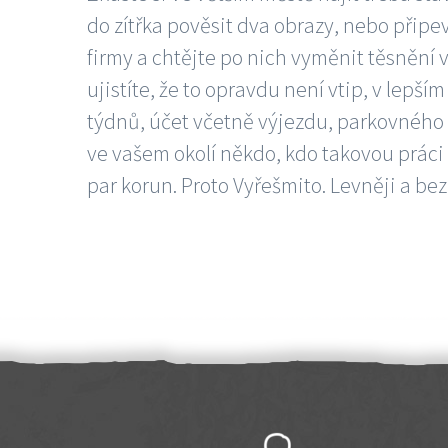
do zítřka pověsit dva obrazy, nebo připev
firmy a chtějte po nich vyměnit těsnění v
ujistíte, že to opravdu není vtip, v lepš
týdnů, účet včetně výjezdu, parkovného a
ve vašem okolí někdo, kdo takovou práci
par korun. Proto Vyřešmito. Levněji a bez