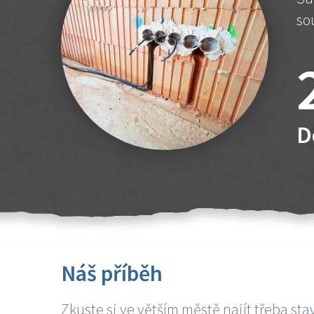
so
D
Náš příběh
Zkuste si ve větším městě najít třeba sta