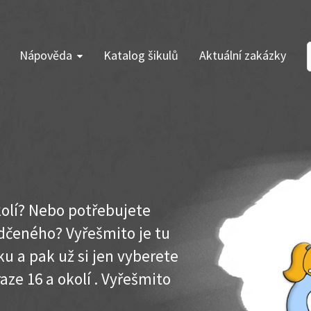
Nápověda
Katalog šikulů
Aktuální zakázky
okolí? Nebo potřebujete
dčeného? Vyřešmito je tu
u a pak už si jen vyberete
aze 16 a okolí . Vyřešmito