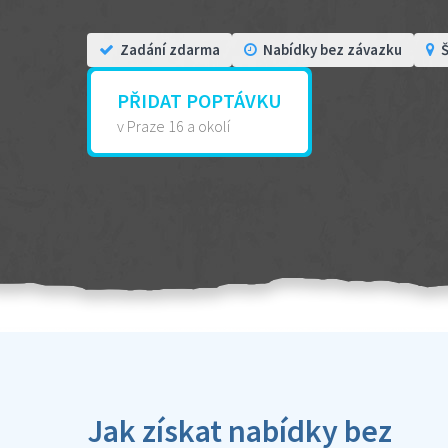
Zadání zdarma
Nabídky bez závazku
Š
PŘIDAT POPTÁVKU
v Praze 16 a okolí
Jak získat nabídky bez