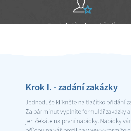
Sami hodnotíte schopnosti šikulů
Ověření šikulové
Krok I. - zadání zakázky
Jednoduše klikněte na tlačítko přidání z
Za pár minut vyplníte formulář zakázky a
jen čekáte na první nabídky. Nabídky v
příjdou na váš profil na www.vyresmito.cz