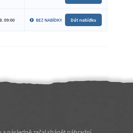
.8. 09:00
BEZ NABÍDKY
Dát nabídku
hu a následně začal shánět náhradní