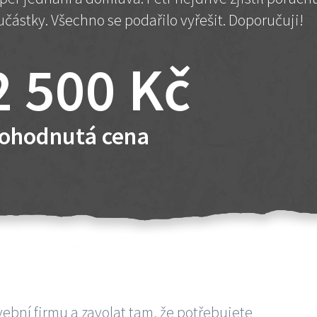
učástky. Všechno se podařilo vyřešit. Doporučuji!
2 500 Kč
ohodnutá cena
vební firmu a zavolat tam, že potřebujete