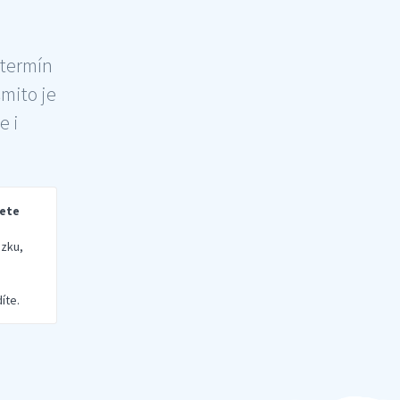
 termín
šmito je
e i
rete
zku,
íte.