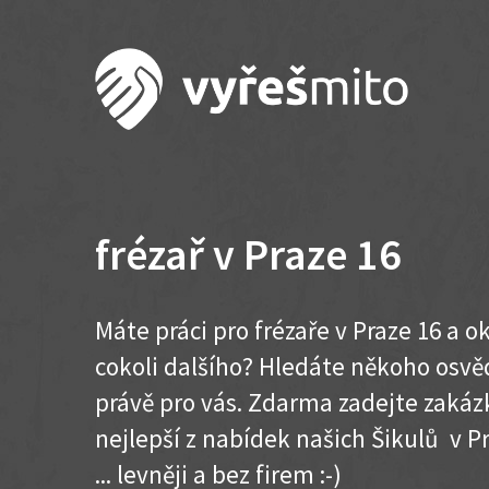
frézař v Praze 16
Máte práci pro frézaře v Praze 16 a 
cokoli dalšího? Hledáte někoho osvě
právě pro vás. Zdarma zadejte zakázk
nejlepší z nabídek našich Šikulů v Pr
... levněji a bez firem :-)