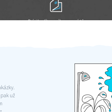
Práci hradíte po výkonu na místě
Odměna po práci
akázky.
 pak už
ám
 ,