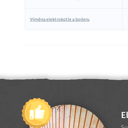
Výměna elektrokotle a bojleru
E
Su