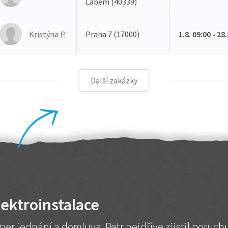
Labem (40339)
Kristýna P.
Praha 7 (17000)
1.8. 09:00 - 28
Další zakázky
lektroinstalace
per jednání a domluva. Petr nejdříve zjistil poruc