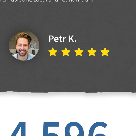
Petr K.
4 596