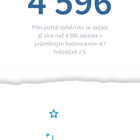
4 596
Přes portál Vyřešmito se zadalo
již více než 4 500 zakázek s
průměrným hodnocením 4,7
hvězdiček z 5.
Ověření šikulové
Odměna po práci