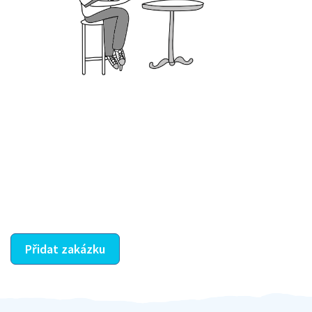
Krok III. - Hodnocení
Vybraný šikula vaše zadání po domluvě a v souladu s
jeho nabídkou vyřeší. Po splnění úkolu mu náleží
dohodnutá odměna. Zda proběhlo vše jak mělo, se
ostatní dozví z vašeho vzájemného hodnocení. A
máte vyřešeno :-)
Přidat zakázku