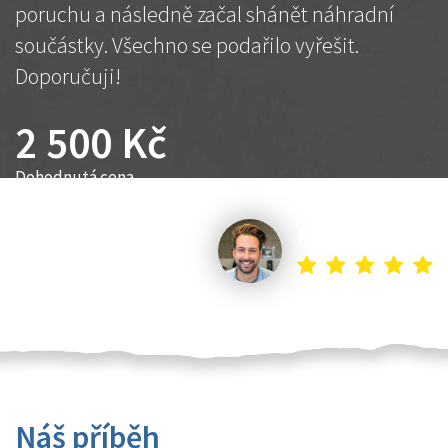
poruchu a následně začal shánět náhradní
součástky. Všechno se podařilo vyřešit.
Doporučuji!
2 500 Kč
Dohodnutá cena
Petr K.
Náš příběh