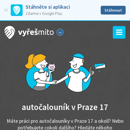
Stáhněte si aplikaci
Stáhnout
Zdarma v Google Play
autočalouník v Praze 17
Máte práci pro autočalouníky v Praze 17 a okolí? Nebo
potřebujete cokoli dalšího? Hledáte někoho