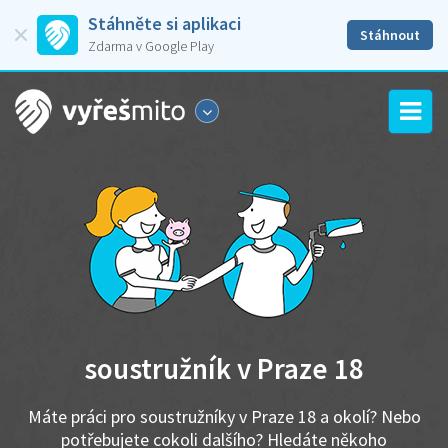
Stáhněte si aplikaci
Stáhnout
Zdarma v Google Play
soustružník v Praze 18
Máte práci pro soustružníky v Praze 18 a okolí? Nebo
potřebujete cokoli dalšího? Hledáte někoho