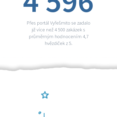
4 596
Přes portál Vyřešmito se zadalo
již více než 4 500 zakázek s
průměrným hodnocením 4,7
hvězdiček z 5.
Ověření šikulové
Odměna po práci