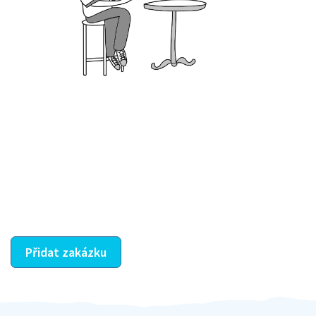
Krok III. - Hodnocení
Vybraný šikula vaše zadání po domluvě a v souladu s
jeho nabídkou vyřeší. Po splnění úkolu mu náleží
dohodnutá odměna. Zda proběhlo vše jak mělo, se
ostatní dozví z vašeho vzájemného hodnocení. A
máte vyřešeno :-)
Přidat zakázku