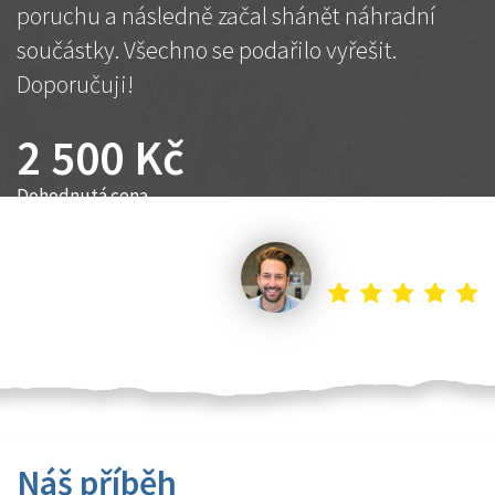
poruchu a následně začal shánět náhradní
součástky. Všechno se podařilo vyřešit.
Doporučuji!
2 500 Kč
Dohodnutá cena
Petr K.
Náš příběh