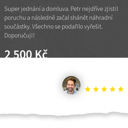
Super jednání a domluva. Petr nejdříve zjistil
poruchu a následně začal shánět náhradní
součástky. Všechno se podařilo vyřešit.
Doporučuji!
2 500 Kč
Dohodnutá cena
Petr K.