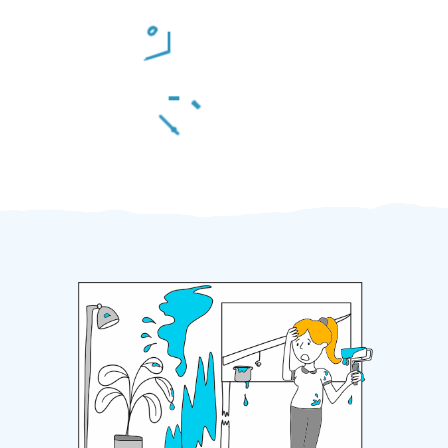
Odměna po práci
Za 2 minuty