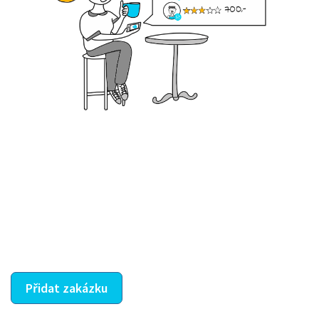
Krok III. - Hodnocení
Vybraný šikula vaše zadání po domluvě a v souladu s
jeho nabídkou vyřeší. Po splnění úkolu mu náleží
dohodnutá odměna. Zda proběhlo vše jak mělo, se
ostatní dozví z vašeho vzájemného hodnocení. A
máte vyřešeno :-)
Přidat zakázku