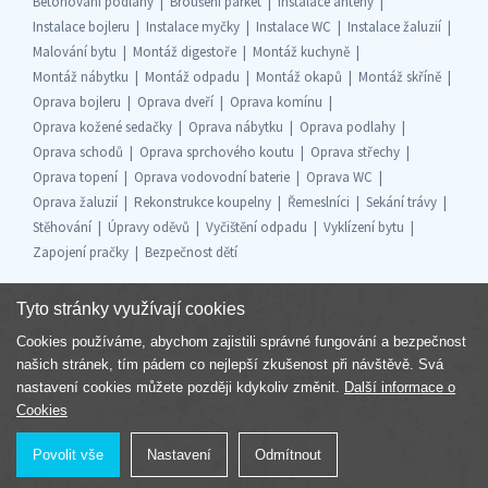
Betonování podlahy
Broušení parket
Instalace antény
Instalace bojleru
Instalace myčky
Instalace WC
Instalace žaluzií
Malování bytu
Montáž digestoře
Montáž kuchyně
Montáž nábytku
Montáž odpadu
Montáž okapů
Montáž skříně
Oprava bojleru
Oprava dveří
Oprava komínu
Oprava kožené sedačky
Oprava nábytku
Oprava podlahy
Oprava schodů
Oprava sprchového koutu
Oprava střechy
Oprava topení
Oprava vodovodní baterie
Oprava WC
Oprava žaluzií
Rekonstrukce koupelny
Řemeslníci
Sekání trávy
Stěhování
Úpravy oděvů
Vyčištění odpadu
Vyklízení bytu
Zapojení pračky
Bezpečnost dětí
Tyto stránky využívají cookies
Cookies používáme, abychom zajistili správné fungování a bezpečnost
Součást skupiny
našich stránek, tím pádem co nejlepší zkušenost při návštěvě. Svá
nastavení cookies můžete později kdykoliv změnit.
Další informace o
Cookies
Povolit vše
Nastavení
Odmítnout