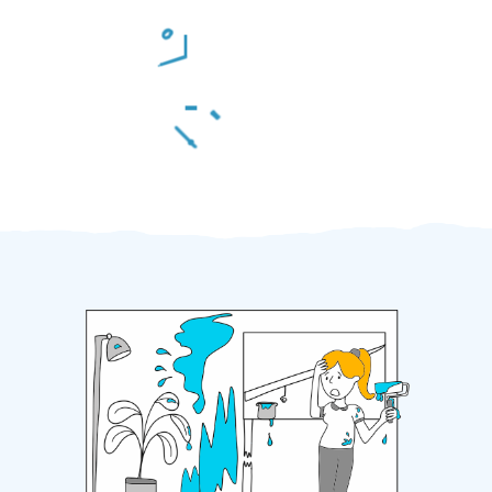
Odměna po práci
Za 2 minuty