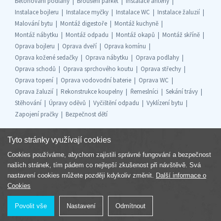
Betonování podlahy
Broušení parket
Instalace antény
Instalace bojleru
Instalace myčky
Instalace WC
Instalace žaluzií
Malování bytu
Montáž digestoře
Montáž kuchyně
Montáž nábytku
Montáž odpadu
Montáž okapů
Montáž skříně
Oprava bojleru
Oprava dveří
Oprava komínu
Oprava kožené sedačky
Oprava nábytku
Oprava podlahy
Oprava schodů
Oprava sprchového koutu
Oprava střechy
Oprava topení
Oprava vodovodní baterie
Oprava WC
Oprava žaluzií
Rekonstrukce koupelny
Řemeslníci
Sekání trávy
Stěhování
Úpravy oděvů
Vyčištění odpadu
Vyklízení bytu
Zapojení pračky
Bezpečnost dětí
Tyto stránky využívají cookies
Cookies používáme, abychom zajistili správné fungování a bezpečnost
Součást skupiny
našich stránek, tím pádem co nejlepší zkušenost při návštěvě. Svá
nastavení cookies můžete později kdykoliv změnit.
Další informace o
Cookies
Povolit vše
Nastavení
Odmítnout