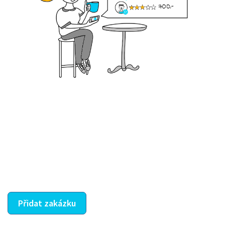
Krok III. - Hodnocení
Vybraný šikula vaše zadání po domluvě a v souladu s
jeho nabídkou vyřeší. Po splnění úkolu mu náleží
dohodnutá odměna. Zda proběhlo vše jak mělo, se
ostatní dozví z vašeho vzájemného hodnocení. A
máte vyřešeno :-)
Přidat zakázku