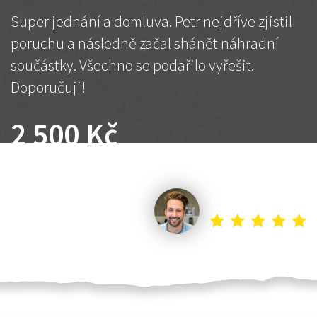
Super jednání a domluva. Petr nejdříve zjistil
poruchu a následně začal shánět náhradní
součástky. Všechno se podařilo vyřešit.
Doporučuji!
2 500 Kč
Dohodnutá cena
Petr K.