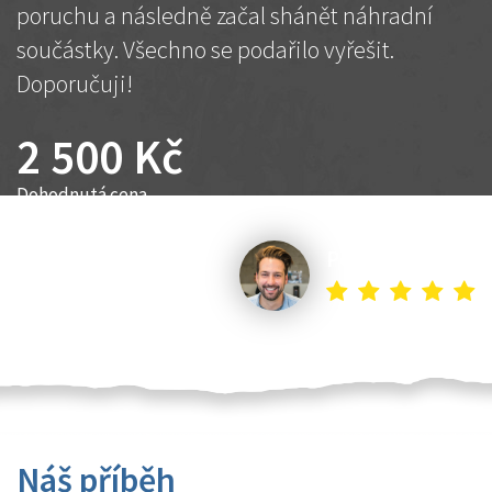
poruchu a následně začal shánět náhradní
součástky. Všechno se podařilo vyřešit.
Doporučuji!
2 500 Kč
Dohodnutá cena
Petr K.
Náš příběh