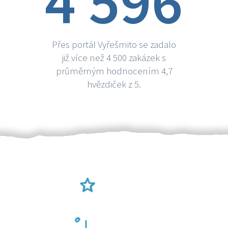
4 596
Přes portál Vyřešmito se zadalo
již více než 4 500 zakázek s
průměrným hodnocením 4,7
hvězdiček z 5.
Ověření šikulové
Odměna po práci