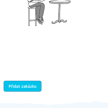
Krok III. - Hodnocení
Vybraný šikula vaše zadání po domluvě a v souladu s
jeho nabídkou vyřeší. Po splnění úkolu mu náleží
dohodnutá odměna. Zda proběhlo vše jak mělo, se
ostatní dozví z vašeho vzájemného hodnocení. A
máte vyřešeno :-)
Přidat zakázku