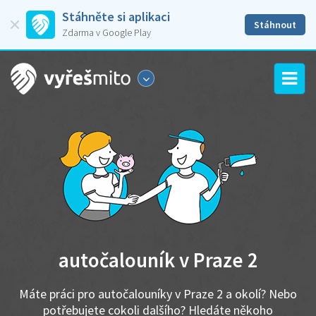
Stáhněte si aplikaci
Stáhnout
Zdarma v Google Play
autočalouník v Praze 2
Máte práci pro autočalouníky v Praze 2 a okolí? Nebo
potřebujete cokoli dalšího? Hledáte někoho