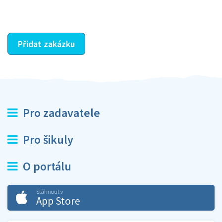
ostatní dozví z vašeho vzájemného hodnocení. A
máte vyřešeno :-)
Přidat zakázku
Pro zadavatele
Pro šikuly
O portálu
Stáhnout v
App Store