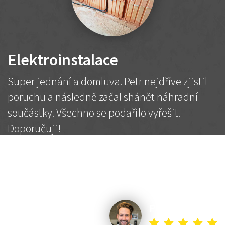
Elektroinstalace
Super jednání a domluva. Petr nejdříve zjistil
poruchu a následně začal shánět náhradní
součástky. Všechno se podařilo vyřešit.
Doporučuji!
2 500 Kč
Dohodnutá cena
Petr K.