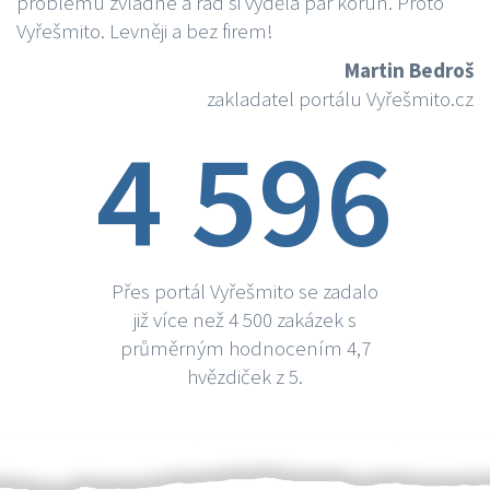
problému zvládne a rád si vydělá par korun. Proto
Vyřešmito. Levněji a bez firem!
Martin Bedroš
zakladatel portálu Vyřešmito.cz
4 596
Přes portál Vyřešmito se zadalo
již více než 4 500 zakázek s
průměrným hodnocením 4,7
hvězdiček z 5.