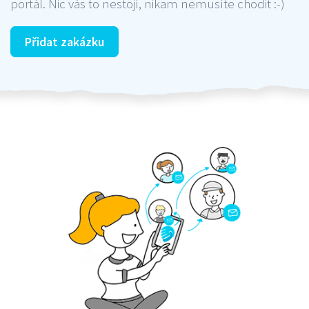
portál. Nic vás to nestojí, nikam nemusíte chodit :-)
Přidat zakázku