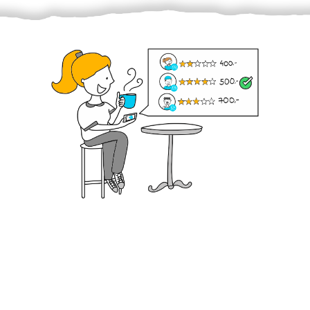
Krok III. - Hodnocení
Vybraný šikula vaše zadání po domluvě a v souladu s
jeho nabídkou vyřeší. Po splnění úkolu mu náleží
dohodnutá odměna. Zda proběhlo vše jak mělo, se