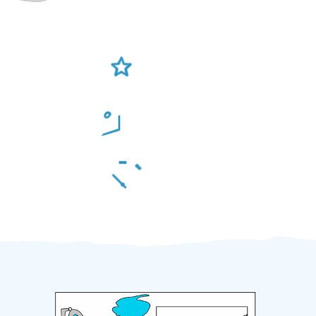
Ověření šikulové
Odměna po práci
Za 2 minuty