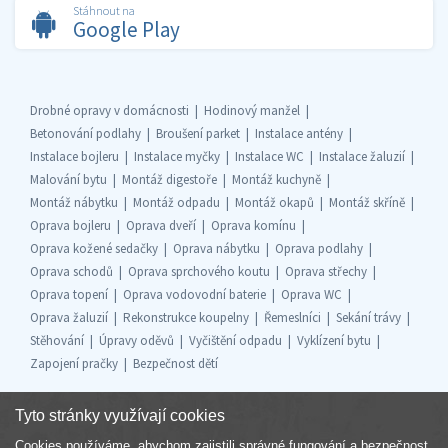
Stáhnout na
Google Play
Drobné opravy v domácnosti
Hodinový manžel
Betonování podlahy
Broušení parket
Instalace antény
Instalace bojleru
Instalace myčky
Instalace WC
Instalace žaluzií
Malování bytu
Montáž digestoře
Montáž kuchyně
Montáž nábytku
Montáž odpadu
Montáž okapů
Montáž skříně
Oprava bojleru
Oprava dveří
Oprava komínu
Oprava kožené sedačky
Oprava nábytku
Oprava podlahy
Oprava schodů
Oprava sprchového koutu
Oprava střechy
Oprava topení
Oprava vodovodní baterie
Oprava WC
Oprava žaluzií
Rekonstrukce koupelny
Řemeslníci
Sekání trávy
Stěhování
Úpravy oděvů
Vyčištění odpadu
Vyklízení bytu
Zapojení pračky
Bezpečnost dětí
Tyto stránky využívají cookies
Cookies používáme, abychom zajistili správné fungování a bezpečnost