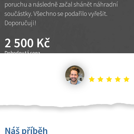
poruchu a následně začal shánět náhradní
součástky. Všechno se podařilo vyřešit.
Doporučuji!
2 500 Kč
Dohodnutá cena
Petr K.
Náš příběh