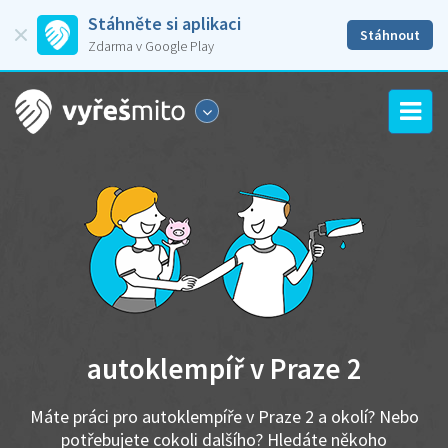
Stáhněte si aplikaci
Stáhnout
Zdarma v Google Play
autoklempíř v Praze 2
Máte práci pro autoklempíře v Praze 2 a okolí? Nebo
potřebujete cokoli dalšího? Hledáte někoho