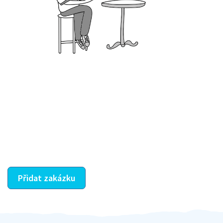
Krok III. - Hodnocení
Vybraný šikula vaše zadání po domluvě a v souladu s
jeho nabídkou vyřeší. Po splnění úkolu mu náleží
dohodnutá odměna. Zda proběhlo vše jak mělo, se
ostatní dozví z vašeho vzájemného hodnocení. A
máte vyřešeno :-)
Přidat zakázku