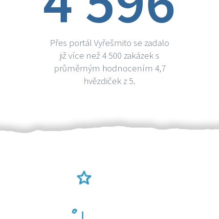
4 596
Přes portál Vyřešmito se zadalo
již více než 4 500 zakázek s
průměrným hodnocením 4,7
hvězdiček z 5.
Ověření šikulové
Odměna po práci